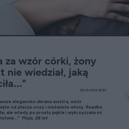
a za wzór córki, żony
kt nie wiedział, jaką
iła..."
28.03.2023 18:53
awsze elegancko ubrana siostra, wzór
ięte od płaczu oczy i nieświeże włosy. Rzadko
a, ale wtedy po prostu pękła i wykrzyczała mi
ństwie..."
Maja, 28 lat