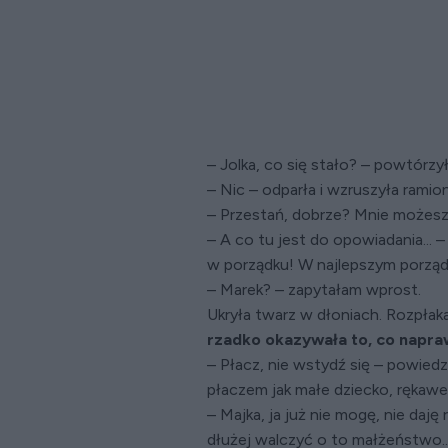
– Jolka, co się stało? – powtórzy
– Nic – odparła i wzruszyła ramio
– Przestań, dobrze? Mnie możesz 
– A co tu jest do opowiadania... 
w porządku! W najlepszym porządku
– Marek? – zapytałam wprost.
Ukryła twarz w dłoniach. Rozpłakał
rzadko okazywała to, co napra
– Płacz, nie wstydź się – powied
płaczem jak małe dziecko, rękawem
– Majka, ja już nie mogę, nie daję 
dłużej walczyć o to małżeństwo..