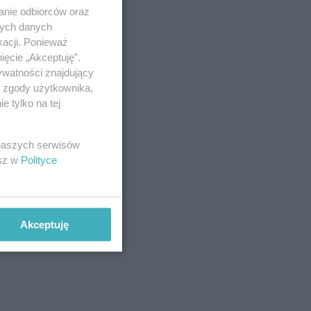
anie odbiorców oraz
nych danych
kacji. Ponieważ
ięcie „Akceptuję”.
ywatności znajdujący
ą zgody użytkownika,
 tylko na tej
 naszych serwisów
esz w
Polityce
Akceptuję