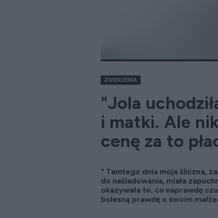
ZWIERZENIA
"Jola uchodził
i matki. Ale ni
cenę za to płac
" Tamtego dnia moja śliczna, z
do naśladowania, miała zapuchn
okazywała to, co naprawdę czuł
bolesną prawdę o swoim małże