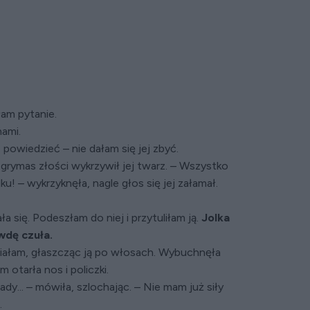
łam pytanie.
nami.
powiedzieć – nie dałam się jej zbyć.
– grymas złości wykrzywił jej twarz. – Wszystko
! – wykrzyknęła, nagle głos się jej załamał.
a się. Podeszłam do niej i przytuliłam ją.
Jolka
wdę czuła.
ziałam, głaszcząc ją po włosach. Wybuchnęła
 otarła nos i policzki.
rady... – mówiła, szlochając. – Nie mam już siły
.