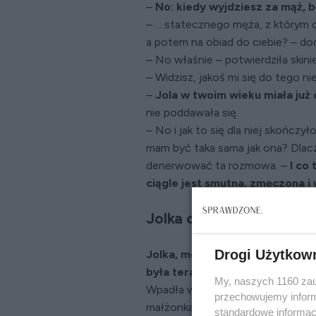
–
No: kiedy wyjdziesz za mąż, b
– ... statecznego męża, z którym 
a potem na obiad do ciebie? – d
– No właśnie – potwierdziła skin
– Widzisz, jakoś mi się do tego nie
–
Jola w twoim wieku miała już 
nie poddawała się.
– No i jak to się dla niej skończ
mam być taka sama jak ona? Dlacz
denerwować ta rozmowa. –
I co
ciągle jest smutna, zmęczona i
Jolka od dzieciństwa st
Drogi Użytkow
Jolka, moja starsza siostra, z
była teraz w totalnej rozsypce 
My, naszych 1160 zau
Wpadła w totalny dół, a wszyst
przechowujemy informa
małżonka, Marka. Kilka tygodni t
standardowe informac