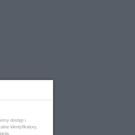
emy dostęp i
lne identyfikatory,
iania