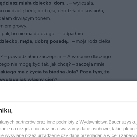
ędziesz miała dziecko, dom...
– wyliczała.
co niedzielę będę pod rękę chodziła do kościoła,
odałam drwiącym tonem.
ieniem głowy.
 pali, bo nie ma do czego... – odparłam.
dziecko, męża, dobrą posadę...
– moja rodzicielka
yło? – powiedziałam zaczepnie. – A w sumie dlaczego
ego nie mogę żyć tak, jak chcę? – zaczęła mnie
 takiego ma z życia ta biedna Jola? Poza tym, że
 wygląda jak własny cień?
awiana mi była za wzór
niku,
 której według rodziny powinnam brać przykład,
psychicznej.
Zaczęła nadużywać alkoholu...
fanych partnerów oraz inne podmioty z Wydawnictwa Bauer uzyskuj
ko przez tego swojego cudownego, wspaniałego
cje na urządzeniu oraz przetwarzamy dane osobowe, takie jak unika
emu wybrałam się do niej, bo chciałam pożyczyć
je wysyłane przez urządzenie czy dane przeglądania w celu zapewn