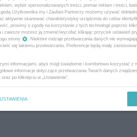
y zadzwoniłam, nie otwierała, więc dzwoniłam
klam, wybór spersonalizowanych treści, pomiar reklam i treści, bad
 Miała zapuchniętą od płaczu twarz, czuć było
 zgodą Użytkownika my i Zaufani Partnerzy możemy używać dokład
az aktywnie skanować charakterystykę urządzenia do celów identyfi
ść, prosimy o zgodę na korzystanie z tych technologii poprzez klikn
ię, bo nigdy nie widziałam jej w takim stanie.
Moja
a i zawsze możesz ją zmienić/wycofać klikając przycisk ustawień pr
ze elegancko ubrana siostra, wzór
ogu strony
. Niektóre rodzaje przetwarzania danych nie wymagaj
ięte oczy i nieświeże włosy.
Ubrana była
iwić się takiemu przetwarzaniu. Preferencje będą miały zastosowanie
iała na moje pytanie, odwróciła się, machnęła ręką
ią. To, co zobaczyłam, wprawiło mnie w osłupienie.
szymi informacjami, abyś mógł świadomie i komfortowo korzystać z
Na stole stała prawie pusta butelka wina, brudne
gółowe informacje dotyczące przetwarzania Twoich danych znajdzi
s
oraz po kliknięciu w „Ustawienia”.
kła
USTAWIENIA