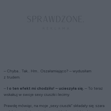
– Chyba... Tak... Hm... Oszałamiająco? – wydusiłam
z trudem.
–
I o ten efekt mi chodziło! – ucieszyła się.
– To teraz
wskakuj w swoje sexy ciuszki i lecimy.
Prawdę mówiąc, na moje „sexy ciuszki” składały się: szara