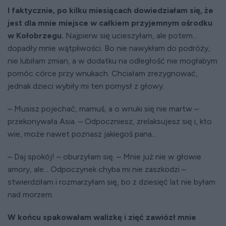
I faktycznie, po kilku miesiącach dowiedziałam się, że
jest dla mnie miejsce w całkiem przyjemnym ośrodku
w Kołobrzegu.
Najpierw się ucieszyłam, ale potem...
dopadły mnie wątpliwości. Bo nie nawykłam do podróży,
nie lubiłam zmian, a w dodatku na odległość nie mogłabym
pomóc córce przy wnukach. Chciałam zrezygnować,
jednak dzieci wybiły mi ten pomysł z głowy.
– Musisz pojechać, mamuś, a o wnuki się nie martw –
przekonywała Asia. – Odpoczniesz, zrelaksujesz się i, kto
wie, może nawet poznasz jakiegoś pana...
– Daj spokój! – oburzyłam się. – Mnie już nie w głowie
amory, ale... Odpoczynek chyba mi nie zaszkodzi –
stwierdziłam i rozmarzyłam się, bo z dziesięć lat nie byłam
nad morzem.
W końcu spakowałam walizkę i zięć zawiózł mnie