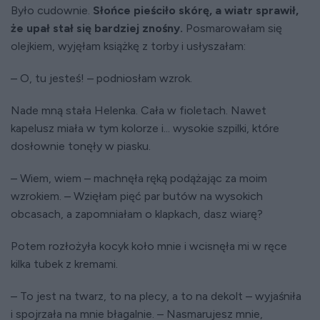
Było cudownie.
Słońce pieściło skórę, a wiatr sprawił,
że upał stał się bardziej znośny.
Posmarowałam się
olejkiem, wyjęłam książkę z torby i usłyszałam:
– O, tu jesteś! – podniosłam wzrok.
Nade mną stała Helenka. Cała w fioletach. Nawet
kapelusz miała w tym kolorze i... wysokie szpilki, które
dosłownie tonęły w piasku.
– Wiem, wiem – machnęła ręką podążając za moim
wzrokiem. – Wzięłam pięć par butów na wysokich
obcasach, a zapomniałam o klapkach, dasz wiarę?
Potem rozłożyła kocyk koło mnie i wcisnęła mi w ręce
kilka tubek z kremami.
– To jest na twarz, to na plecy, a to na dekolt – wyjaśniła
i spojrzała na mnie błagalnie. – Nasmarujesz mnie,