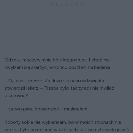
Od roku męczyły mnie bóle kręgosłupa. I choć nie
zwykłam się skarżyć, w końcu poszłam na badania
– Oj, pani Teresko. Za dużo się pani nadźwigała –
stwierdził lekarz. – Trzeba było tak tyrać i nie myśleć
o zdrowiu?
– Łatwo panu powiedzieć – mruknęłam.
Roboty sobie nie wybierałam, bo w moich stronach nie
można było przebierać w ofertach. Jak się człowiek gdzieś