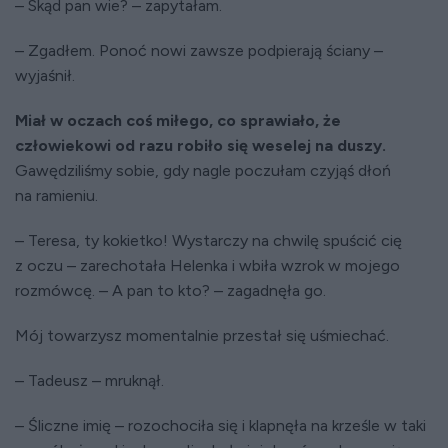
– Skąd pan wie? – zapytałam.
– Zgadłem. Ponoć nowi zawsze podpierają ściany –
wyjaśnił.
Miał w oczach coś miłego, co sprawiało, że
człowiekowi od razu robiło się weselej na duszy.
Gawędziliśmy sobie, gdy nagle poczułam czyjąś dłoń
na ramieniu.
– Teresa, ty kokietko! Wystarczy na chwilę spuścić cię
z oczu – zarechotała Helenka i wbiła wzrok w mojego
rozmówcę. – A pan to kto? – zagadnęła go.
Mój towarzysz momentalnie przestał się uśmiechać.
– Tadeusz – mruknął.
– Śliczne imię – rozochociła się i klapnęła na krześle w taki