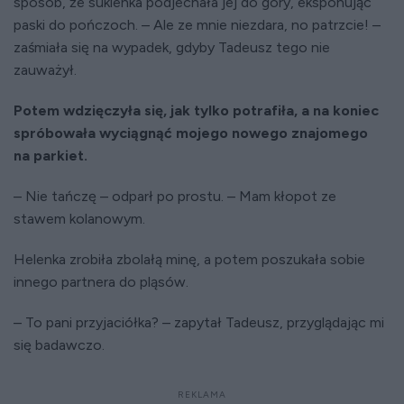
sposób, że sukienka podjechała jej do góry, eksponując
paski do pończoch. – Ale ze mnie niezdara, no patrzcie! –
zaśmiała się na wypadek, gdyby Tadeusz tego nie
zauważył.
Potem wdzięczyła się, jak tylko potrafiła, a na koniec
spróbowała wyciągnąć mojego nowego znajomego
na parkiet.
– Nie tańczę – odparł po prostu. – Mam kłopot ze
stawem kolanowym.
Helenka zrobiła zbolałą minę, a potem poszukała sobie
innego partnera do pląsów.
– To pani przyjaciółka? – zapytał Tadeusz, przyglądając mi
się badawczo.