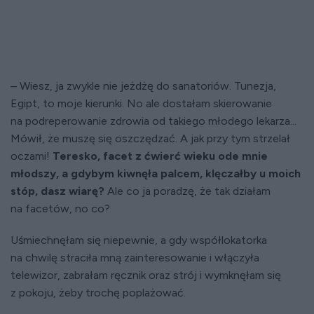
– Wiesz, ja zwykle nie jeżdżę do sanatoriów. Tunezja,
Egipt, to moje kierunki. No ale dostałam skierowanie
na podreperowanie zdrowia od takiego młodego lekarza...
Mówił, że muszę się oszczędzać. A jak przy tym strzelał
oczami!
Teresko, facet z ćwierć wieku ode mnie
młodszy, a gdybym kiwnęła palcem, klęczałby u moich
stóp, dasz wiarę?
Ale co ja poradzę, że tak działam
na facetów, no co?
Uśmiechnęłam się niepewnie, a gdy współlokatorka
na chwilę straciła mną zainteresowanie i włączyła
telewizor, zabrałam ręcznik oraz strój i wymknęłam się
z pokoju, żeby trochę poplażować.