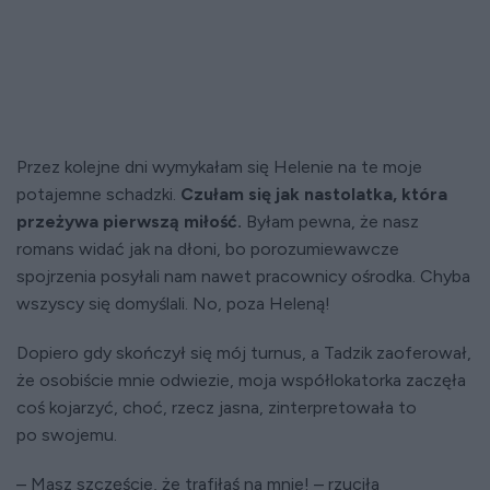
Przez kolejne dni wymykałam się Helenie na te moje
potajemne schadzki.
Czułam się jak nastolatka, która
przeżywa pierwszą miłość.
Byłam pewna, że nasz
romans widać jak na dłoni, bo porozumiewawcze
spojrzenia posyłali nam nawet pracownicy ośrodka. Chyba
wszyscy się domyślali. No, poza Heleną!
Dopiero gdy skończył się mój turnus, a Tadzik zaoferował,
że osobiście mnie odwiezie, moja współlokatorka zaczęła
coś kojarzyć, choć, rzecz jasna, zinterpretowała to
po swojemu.
– Masz szczęście, że trafiłaś na mnie! – rzuciła