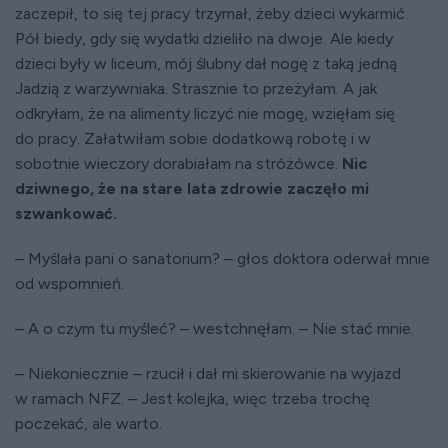
zaczepił, to się tej pracy trzymał, żeby dzieci wykarmić.
Pół biedy, gdy się wydatki dzieliło na dwoje. Ale kiedy
dzieci były w liceum, mój ślubny dał nogę z taką jedną
Jadzią z warzywniaka. Strasznie to przeżyłam. A jak
odkryłam, że na alimenty liczyć nie mogę, wzięłam się
do pracy. Załatwiłam sobie dodatkową robotę i w
sobotnie wieczory dorabiałam na stróżówce.
Nic
dziwnego, że na stare lata zdrowie zaczęło mi
szwankować.
– Myślała pani o sanatorium? – głos doktora oderwał mnie
od wspomnień.
– A o czym tu myśleć? – westchnęłam. – Nie stać mnie.
– Niekoniecznie – rzucił i dał mi skierowanie na wyjazd
w ramach NFZ. – Jest kolejka, więc trzeba trochę
poczekać, ale warto.