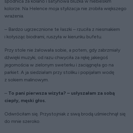
spódnica za kolano i satynowa bluzka w niebieskim
kolorze. Na Helence moja stylizacja nie zrobiła większego
wrażenia.
– Bardzo ugrzecznione te łaszki – rzuciła z niesmakiem
i kołysząc biodrami, ruszyła w kierunku bufetu.
Przy stole nie żałowała sobie, a potem, gdy zabrzmiały
dźwięki muzyki, od razu chwyciła za rękę jakiegoś
jegomościa w zielonym sweterku i zaciągnęła go na
parkiet. A ja siedziałam przy stoliku i popijałam wodę
z sokiem malinowym.
–
To pani pierwsza wizyta? – usłyszałam za sobą
ciepły, męski głos.
Odwróciłam się. Przystojniak z siwą brodą uśmiechnął się
do mnie szeroko.