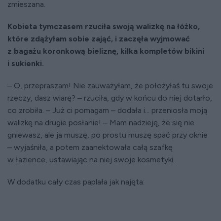
zmieszana.
Kobieta tymczasem rzuciła swoją walizkę na łóżko,
które zdążyłam sobie zająć, i zaczęła wyjmować
z bagażu koronkową bieliznę, kilka kompletów bikini
i sukienki.
– O, przepraszam! Nie zauważyłam, że położyłaś tu swoje
rzeczy, dasz wiarę? – rzuciła, gdy w końcu do niej dotarło,
co zrobiła. – Już ci pomagam – dodała i... przeniosła moją
walizkę na drugie posłanie! – Mam nadzieję, że się nie
gniewasz, ale ja muszę, po prostu muszę spać przy oknie
– wyjaśniła, a potem zaanektowała całą szafkę
w łazience, ustawiając na niej swoje kosmetyki.
W dodatku cały czas paplała jak najęta: