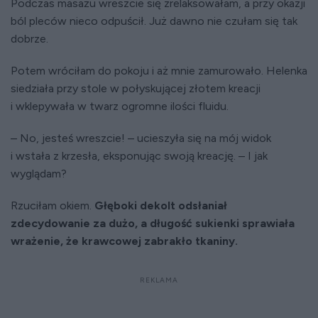
Podczas masażu wreszcie się zrelaksowałam, a przy okazji
ból pleców nieco odpuścił. Już dawno nie czułam się tak
dobrze.
Potem wróciłam do pokoju i aż mnie zamurowało. Helenka
siedziała przy stole w połyskującej złotem kreacji
i wklepywała w twarz ogromne ilości fluidu.
– No, jesteś wreszcie! – ucieszyła się na mój widok
i wstała z krzesła, eksponując swoją kreację. – I jak
wyglądam?
Rzuciłam okiem.
Głęboki dekolt odsłaniał
zdecydowanie za dużo, a długość sukienki sprawiała
wrażenie, że krawcowej zabrakło tkaniny.