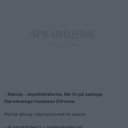
–
Raczej... współlokatorka. Ale to już zasługa
Narodowego Funduszu Zdrowia.
Kiwnął głową i zaproponował mi spacer.
– A twoje kolano? – zaniepokoiłam się.