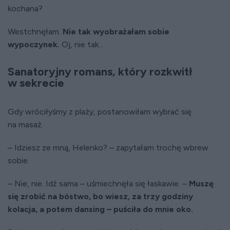
kochana?
Westchnęłam.
Nie tak wyobrażałam sobie
wypoczynek.
Oj, nie tak...
Sanatoryjny romans, który rozkwitł
w sekrecie
Gdy wróciłyśmy z plaży, postanowiłam wybrać się
na masaż.
– Idziesz ze mną, Helenko? – zapytałam trochę wbrew
sobie.
– Nie, nie. Idź sama – uśmiechnęła się łaskawie. –
Muszę
się zrobić na bóstwo, bo wiesz, za trzy godziny
kolacja, a potem dansing – puściła do mnie oko.