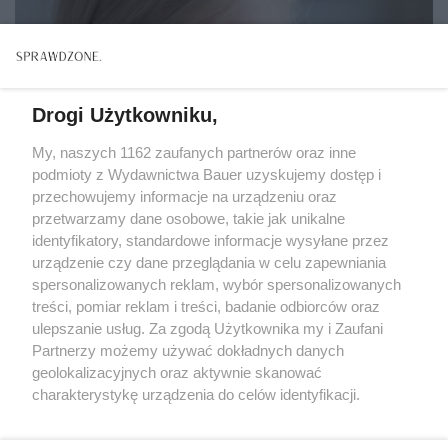
Drogi Użytkowniku,
My, naszych 1162 zaufanych partnerów oraz inne
podmioty z Wydawnictwa Bauer uzyskujemy dostęp i
przechowujemy informacje na urządzeniu oraz
przetwarzamy dane osobowe, takie jak unikalne
identyfikatory, standardowe informacje wysyłane przez
urządzenie czy dane przeglądania w celu zapewniania
spersonalizowanych reklam, wybór spersonalizowanych
treści, pomiar reklam i treści, badanie odbiorców oraz
ZWIERZENIA
ulepszanie usług. Za zgodą Użytkownika my i Zaufani
„Mój mąż i syn strasznie kłócili się o politykę. Rozejm
Partnerzy możemy używać dokładnych danych
nastał w dramatycznych okolicznościach...”
geolokalizacyjnych oraz aktywnie skanować
charakterystykę urządzenia do celów identyfikacji.
Ponieważ cenimy Twoją prywatność, prosimy o zgodę na
korzystanie z tych technologii poprzez kliknięcie