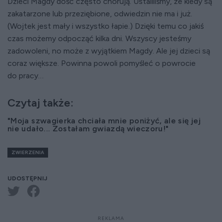
Dzieci Magdy dość często chorują. Ustaliliśmy, że kiedy są
zakatarzone lub przeziębione, odwiedzin nie ma i już.
(Wojtek jest mały i wszystko łapie.) Dzięki temu co jakiś
czas możemy odpocząć kilka dni. Wszyscy jesteśmy
zadowoleni, no może z wyjątkiem Magdy. Ale jej dzieci są
coraz większe. Powinna powoli pomyśleć o powrocie
do pracy…
Czytaj także:
"Moja szwagierka chciała mnie poniżyć, ale się jej
nie udało... Zostałam gwiazdą wieczoru!"
ZWIERZENIA
UDOSTĘPNIJ