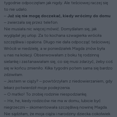
tygodnie odpoczęłam jak nigdy. Ale teściowej raczej się
to nie udało.
–
Już się nie mogę doczekać, kiedy wrócimy do domu
– zwierzała się przez telefon.
Nie musiała nic więcej mówić. Domyślałam się, jak
wyglądał jej urlop. Za to kochana szwagierka wróciła
szczęśliwa i opalona. Długo nie dała odpocząć teściowej.
Wrócili w niedzielę, a w poniedziałek Magda znów była
u nas na kolacji. Obserwowałam z boku tę rodzinną
sielankę i zastanawiałam się, co się musi zdarzyć, żeby coś
się w końcu zmieniło. Kilka tygodni potem sama się bardzo
zdziwiłam.
– Jestem w ciąży? – powtórzyłam z niedowierzaniem, gdy
lekarz potwierdził moje podejrzenia.
– O matko! To zrobię rodzinie niespodziankę.
– He, he, kiedy rodziców nie ma w domu, lubicie być
niegrzeczni – skomentowała szczęśliwą nowinę Magda.
Nie sądziłam, że moja ciąża i narodziny dziecka cokolwiek