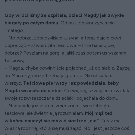
Gdy wróciliśmy ze szpitala, dzieci Magdy jak zwykle
biegały po całym domu.
Od razu obskoczyły mnie
i małego.
– No dobrze, zobaczyliście kuzyna, a teraz dajcie cioci
odpocząć – stwierdziła teściowa. – I nie hałasujcie,
dobrze? Poszłam na górę, a jakiś czas potem usłyszałam
teściową:
– Magda, chyba powinniście pojechać już do siebie. Zajrzę
do Marzeny, może trzeba jej pomóc. Nie chciałam
wierzyć.
Teściowa pierwszy raz powiedziała, żeby
Magda wracała do siebie.
Co więcej, szwagierka zwołała
swoje rozwrzeszczane dzieciaki i pojechała do domu.
– Naprawdę już jestem zmęczona – westchnęła
teściowa, ale świetnie ją rozumiałam.
Mój mąż też
w końcu nauczył się mówić siostrze „nie”.
Teraz ma
własną rodzinę, którą się musi zająć. No i jest jeszcze coś.