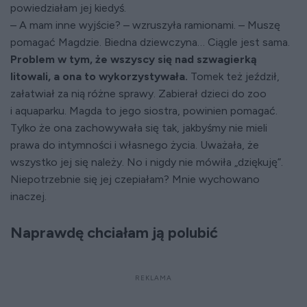
powiedziałam jej kiedyś.
– A mam inne wyjście? – wzruszyła ramionami. – Muszę
pomagać Magdzie. Biedna dziewczyna… Ciągle jest sama.
Problem w tym, że wszyscy się nad szwagierką
litowali, a ona to wykorzystywała.
Tomek też jeździł,
załatwiał za nią różne sprawy. Zabierał dzieci do zoo
i aquaparku. Magda to jego siostra, powinien pomagać.
Tylko że ona zachowywała się tak, jakbyśmy nie mieli
prawa do intymności i własnego życia. Uważała, że
wszystko jej się należy. No i nigdy nie mówiła „dziękuję”.
Niepotrzebnie się jej czepiałam? Mnie wychowano
inaczej.
Naprawdę chciałam ją polubić