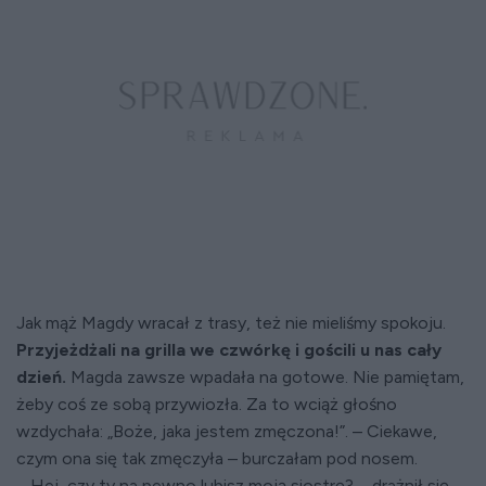
Jak mąż Magdy wracał z trasy, też nie mieliśmy spokoju.
Przyjeżdżali na grilla we czwórkę i gościli u nas cały
dzień.
Magda zawsze wpadała na gotowe. Nie pamiętam,
żeby coś ze sobą przywiozła. Za to wciąż głośno
wzdychała: „Boże, jaka jestem zmęczona!”. – Ciekawe,
czym ona się tak zmęczyła – burczałam pod nosem.
– Hej, czy ty na pewno lubisz moją siostrę? – drażnił się