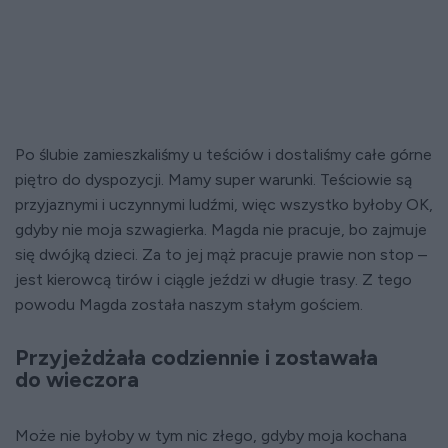
Po ślubie zamieszkaliśmy u teściów i dostaliśmy całe górne
piętro do dyspozycji. Mamy super warunki. Teściowie są
przyjaznymi i uczynnymi ludźmi, więc wszystko byłoby OK,
gdyby nie moja szwagierka. Magda nie pracuje, bo zajmuje
się dwójką dzieci. Za to jej mąż pracuje prawie non stop –
jest kierowcą tirów i ciągle jeździ w długie trasy. Z tego
powodu Magda została naszym stałym gościem.
Przyjeżdżała codziennie i zostawała
do wieczora
Może nie byłoby w tym nic złego, gdyby moja kochana