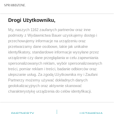
Drogi Użytkowniku,
My, naszych 1162 zaufanych partnerów oraz inne
podmioty z Wydawnictwa Bauer uzyskujemy dostęp i
przechowujemy informacje na urządzeniu oraz
przetwarzamy dane osobowe, takie jak unikalne
identyfikatory, standardowe informacje wysyłane przez
urządzenie czy dane przeglądania w celu zapewniania
spersonalizowanych reklam, wybór spersonalizowanych
ZWIERZENIA
treści, pomiar reklam i treści, badanie odbiorców oraz
"Nigdy nie zapomniałam siedmiu czerwonych róż
ulepszanie usług. Za zgodą Użytkownika my i Zaufani
od Jurka. Byłam już wdową, gdy znowu je od niego
Partnerzy możemy używać dokładnych danych
dostałam..."
geolokalizacyjnych oraz aktywnie skanować
charakterystykę urządzenia do celów identyfikacji.
Ponieważ cenimy Twoją prywatność, prosimy o zgodę na
korzystanie z tych technologii poprzez kliknięcie
„Akceptuję”. Zgoda jest dobrowolna i zawsze możesz ją
KONTAKT
REKLAMA
REDAKCJA
zmienić/wycofać klikając przycisk ustawień prywatności
PARTNERZY
USTAWIENIA