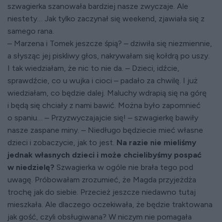
szwagierka szanowała bardziej nasze zwyczaje. Ale
niestety… Jak tylko zaczynał się weekend, zjawiała się z
samego rana.
– Marzena i Tomek jeszcze śpią? – dziwiła się niezmiennie,
a słysząc jej piskliwy głos, nakrywałam się kołdrą po uszy.
I tak wiedziałam, że nic to nie da. – Dzieci, idźcie,
sprawdźcie, co u wujka i cioci – padało za chwilę. I już
wiedziałam, co będzie dalej. Maluchy wdrapią się na górę
i będą się chciały z nami bawić. Można było zapomnieć
o spaniu… – Przyzwyczajajcie się! – szwagierkę bawiły
nasze zaspane miny. – Niedługo będziecie mieć własne
dzieci i zobaczycie, jak to jest.
Na razie nie mieliśmy
jednak własnych dzieci i może chcielibyśmy pospać
w niedzielę?
Szwagierka w ogóle nie brała tego pod
uwagę. Próbowałam zrozumieć, że Magda przyjeżdża
trochę jak do siebie. Przecież jeszcze niedawno tutaj
mieszkała. Ale dlaczego oczekiwała, że będzie traktowana
jak gość, czyli obsługiwana? W niczym nie pomagała