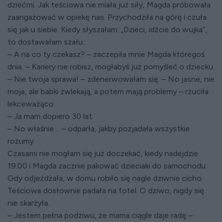
dziećmi. Jak teściowa nie miała już siły, Magda próbowała
zaangażować w opiekę nas. Przychodziła na górę i czuła
się jak u siebie. Kiedy słyszałam: „Dzieci, idźcie do wujka”,
to dostawałam szału.
– A na co ty czekasz? – zaczepiła mnie Magda któregoś
dnia. – Kariery nie robisz, mogłabyś już pomyśleć o dziecku.
– Nie twoja sprawa! – zdenerwowałam się. – No jasne, nie
moja, ale babki zwlekają, a potem mają problemy – rzuciła
lekceważąco.
– Ja mam dopiero 30 lat.
– No właśnie… – odparła, jakby pozjadała wszystkie
rozumy.
Czasami nie mogłam się już doczekać, kiedy nadejdzie
19.00 i Magda zacznie pakować dzieciaki do samochodu.
Gdy odjeżdżała, w domu robiło się nagle dziwnie cicho.
Teściowa dosłownie padała na fotel. O dziwo, nigdy się
nie skarżyła.
– Jestem pełna podziwu, że mama ciągle daje radę –