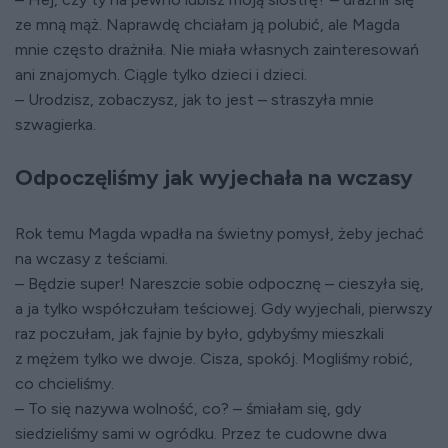
ze mną mąż. Naprawdę chciałam ją polubić, ale Magda
mnie często drażniła. Nie miała własnych zainteresowań
ani znajomych. Ciągle tylko dzieci i dzieci.
– Urodzisz, zobaczysz, jak to jest – straszyła mnie
szwagierka.
Odpoczęliśmy jak wyjechała na wczasy
Rok temu Magda wpadła na świetny pomysł, żeby jechać
na wczasy z teściami.
– Będzie super! Nareszcie sobie odpocznę – cieszyła się,
a ja tylko współczułam teściowej. Gdy wyjechali, pierwszy
raz poczułam, jak fajnie by było, gdybyśmy mieszkali
z mężem tylko we dwoje. Cisza, spokój. Mogliśmy robić,
co chcieliśmy.
– To się nazywa wolność, co? – śmiałam się, gdy
siedzieliśmy sami w ogródku. Przez te cudowne dwa