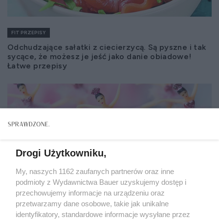
FIT PRZEPISY
Odchudzające sałatki z ciecierzycą. Są pyszne i tak
sycące, że możesz je jeść jako danie obiadowe!
Łatwe przepisy
Drogi Użytkowniku,
My, naszych 1162 zaufanych partnerów oraz inne
podmioty z Wydawnictwa Bauer uzyskujemy dostęp i
przechowujemy informacje na urządzeniu oraz
przetwarzamy dane osobowe, takie jak unikalne
identyfikatory, standardowe informacje wysyłane przez