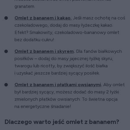
granatem.
Omlet z bananem i kakao.
Jeśli masz ochotę na coś
czekoladowego, dodaj do masy łyżeczkę kakao.
Efekt? Smakowity, czekoladowo-bananowy omlet
bez dodatku cukru!
Omlet z bananem i skyrem
.
Dla fanów białkowych
posiłków – dodaj do masy jajecznej łyżkę skyru,
twarogu lub ricotty, by zwiększyć ilość białka
i uzyskać jeszcze bardziej sycący posiłek.
Omlet z bananem i płatkami owsianymi
.
Aby omlet
był bardziej sycący, możesz dodać do masy 2 łyżki
zmielonych płatków owsianych. To świetna opcja
na energetyczne śniadanie!
Dlaczego warto jeść omlet z bananem?