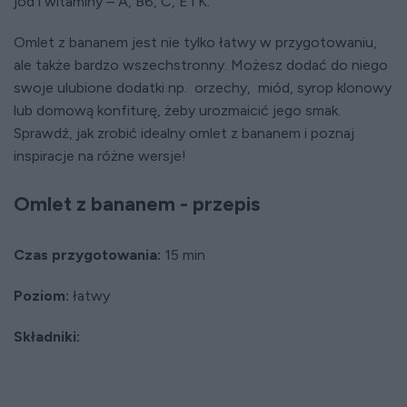
jod i witaminy – A, B6, C, E i K.
Omlet z bananem jest nie tylko łatwy w przygotowaniu,
ale także bardzo wszechstronny. Możesz dodać do niego
swoje ulubione dodatki np. orzechy, miód, syrop klonowy
lub domową konfiturę, żeby urozmaicić jego smak.
Sprawdź, jak zrobić idealny omlet z bananem i poznaj
inspiracje na różne wersje!
Omlet z bananem - przepis
Czas przygotowania:
15 min
Poziom:
łatwy
Składniki: