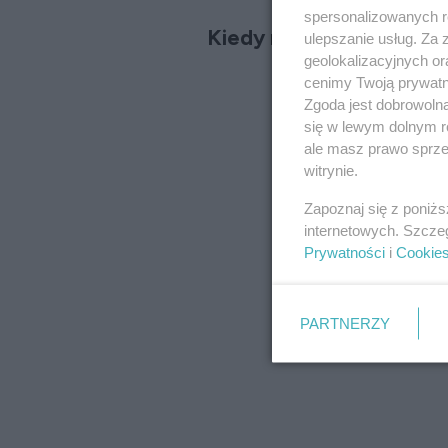
spersonalizowanych re
Kiedy na świat przyszedł
ulepszanie usług. Za
geolokalizacyjnych or
cenimy Twoją prywatno
Zgoda jest dobrowoln
się w lewym dolnym r
ale masz prawo sprzec
witrynie.
Zapoznaj się z poniż
internetowych. Szcze
Prywatności
i
Cookie
PARTNERZY