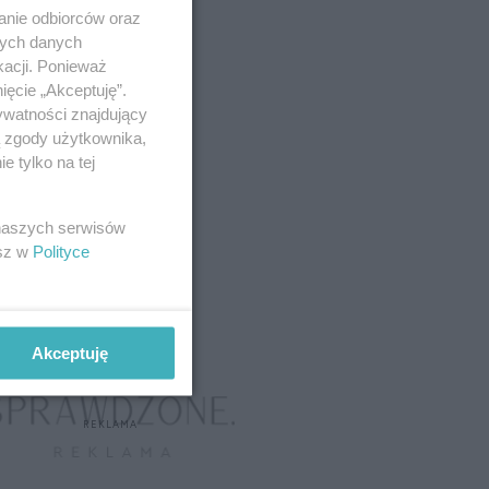
anie odbiorców oraz
nych danych
kacji. Ponieważ
ięcie „Akceptuję”.
ywatności znajdujący
ą zgody użytkownika,
 tylko na tej
 naszych serwisów
esz w
Polityce
Akceptuję