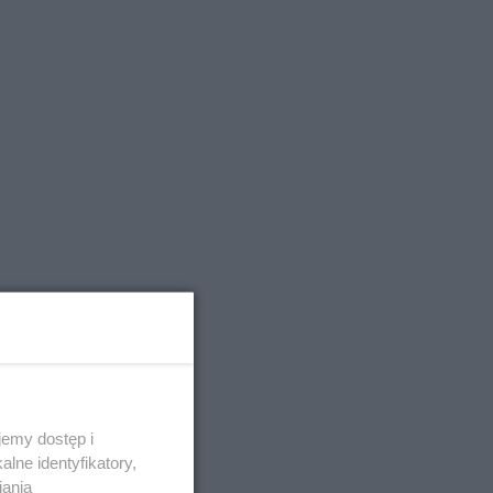
emy dostęp i
lne identyfikatory,
iania