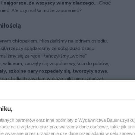
 I najgorsze, że wszyscy wiemy dlaczego...
Choć
nieć. Ale czy matka może zapomnieć?
iłością
dynym chłopakiem. Mieszkaliśmy na jednym osiedlu,
 siłą rzeczy spędzaliśmy ze sobą dużo czasu.
ymaliśmy się za ręce i tańczyliśmy „wolne”
, w liceum, zaczęły się wspólne wyjścia do pubów,
ały, szkolne pary rozpadały się, tworzyły nowe,
 na studiach zaszłam w ciążę, nikt nie rozpaczał,
iąża i ślub to była naturalna konsekwencja
ziekankę i zaczęłam organizować wesele. Pamiętam,
dna. Lał deszcz, a ciężkie chmury zasłaniały niebo.
niku,
moja mama, wymownie patrząc do góry. Pokręciłam
 nigdy, nosiłam w sobie nowe życie, a za chwilę
fanych partnerów oraz inne podmioty z Wydawnictwa Bauer uzyskuj
órego od dawna kochałam.
Cóż mogło mnie złego
cje na urządzeniu oraz przetwarzamy dane osobowe, takie jak unika
je wysyłane przez urządzenie czy dane przeglądania w celu zapewn