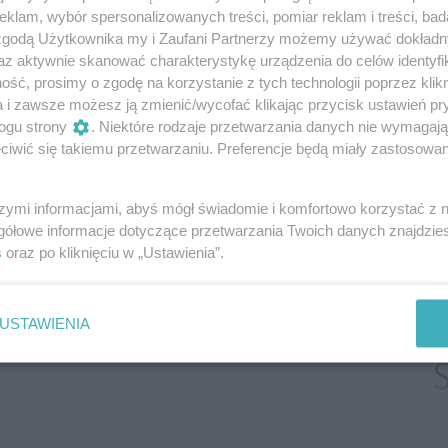
klam, wybór spersonalizowanych treści, pomiar reklam i treści, bad
 nasz synek, zaczęły się kłopoty
 zgodą Użytkownika my i Zaufani Partnerzy możemy używać dokład
az aktywnie skanować charakterystykę urządzenia do celów identyfi
ść, prosimy o zgodę na korzystanie z tych technologii poprzez klikn
a i zawsze możesz ją zmienić/wycofać klikając przycisk ustawień pr
ogu strony
. Niektóre rodzaje przetwarzania danych nie wymagaj
iwić się takiemu przetwarzaniu. Preferencje będą miały zastosowanie
szymi informacjami, abyś mógł świadomie i komfortowo korzystać z
gółowe informacje dotyczące przetwarzania Twoich danych znajdzi
s
oraz po kliknięciu w „Ustawienia”.
USTAWIENIA