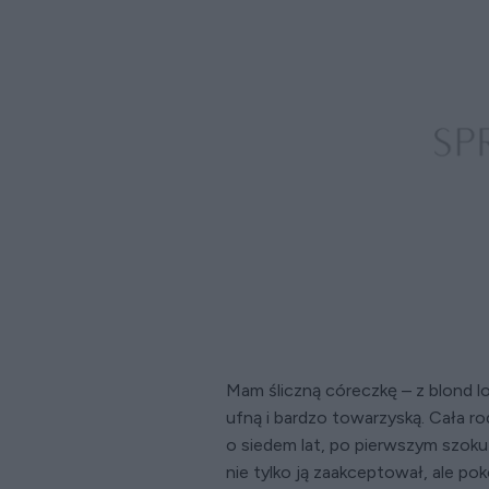
Mam śliczną córeczkę – z blond loc
ufną i bardzo towarzyską. Cała r
o siedem lat, po pierwszym szok
nie tylko ją zaakceptował, ale po