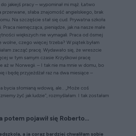
 do jakiejś pracy – wypominał mi mąż. Łatwo
ia przerwane, słaba znajomość angielskiego, brak
omu. Na szczęście stał się cud. Prywatna szkoła
. Praca niemęcząca, pieniądze, jak na nasze małe
jętności większych nie wymagali. Praca od ósmej
e wolne, czego więcej trzeba? W piątek byłam
iałam zacząć pracę. Wydawało się, że wreszcie
ięcej w tym samym czasie Krzyśkowi pracę
e aż w Norwegii. – I tak nie ma mnie w domu, bo
bię i będę przyjeżdżał raz na dwa miesiące –
a bycia słomianą wdową, ale... „Może coś
niemy żyć jak ludzie”, rozmyślałam. I tak zostałam
a potem pojawił się Roberto...
dszkola, a ja coraz bardziej chwaliłam sobie