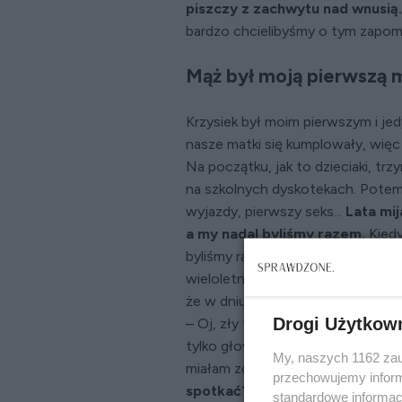
piszczy z zachwytu nad wnusią.
bardzo chcielibyśmy o tym zapom
Mąż był moją pierwszą m
Krzysiek był moim pierwszym i je
nasze matki się kumplowały, więc
Na początku, jak to dzieciaki, trz
na szkolnych dyskotekach. Potem
wyjazdy, pierwszy seks...
Lata mij
a my nadal byliśmy razem.
Kiedy
byliśmy razem już tyle lat, więc c
wieloletniego związku. Wzięłam d
że w dniu ślubu pogoda była pasku
Drogi Użytkow
– Oj, zły to znak, zły – krakała 
tylko głową. Byłam szczęśliwa jak
My, naszych 1162 zau
miałam zostać żoną chłopaka, kt
przechowujemy informa
spotkać?
standardowe informac