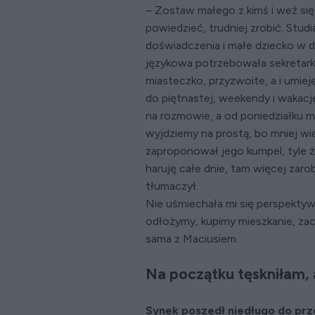
– Zostaw małego z kimś i weź się
powiedzieć, trudniej zrobić. Stud
doświadczenia i małe dziecko w d
językowa potrzebowała sekretarki
miasteczko, przyzwoite, a i umie
do piętnastej, weekendy i wakacj
na rozmowie, a od poniedziałku m
wyjdziemy na prostą, bo mniej w
zaproponował jego kumpel, tyle ż
haruję całe dnie, tam więcej zaro
tłumaczył.
Nie uśmiechała mi się perspektyw
odłożymy, kupimy mieszkanie, zacz
sama z Maciusiem.
Na początku tęskniłam, 
Synek poszedł niedługo do prze