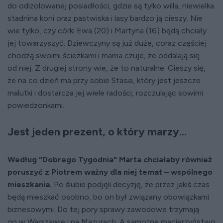
do odizolowanej posiadłości, gdzie są tylko willa, niewielka
stadnina koni oraz pastwiska i lasy bardzo ją cieszy. Nie
wie tylko, czy córki Ewa (20) i Martyna (16) będą chciały
jej towarzyszyć. Dziewczyny są już duże, coraz częściej
chodzą swoimi ścieżkami i mama czuje, że oddalają się
od niej. Z drugiej strony wie, że to naturalne. Cieszy się,
że na co dzień ma przy sobie Stasia, który jest jeszcze
malutki i dostarcza jej wiele radości, rozczulając sowimi
powiedzonkami.
Jest jeden prezent, o który marzy...
Według "Dobrego Tygodnia" Marta chciałaby również
poruszyć z Piotrem ważny dla niej temat – wspólnego
mieszkania.
Po ślubie podjęli decyzję, że przez jakiś czas
będą mieszkać osobno, bo on był związany obowiązkami
biznesowymi. Do tej pory sprawy zawodowe trzymają
go w Warszawie i na Mazurach. A samotne macierzyństwo