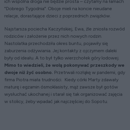
ich wspólna droga nie będzie prosta – czytamy na łamach
"Dobrego Tygodnia". Oboje mieli na koncie nieudane
relacje, dorastające dzieci z poprzednich związków.
Najstarsza pociecha Kaczyńskiej, Ewa, źle zniosła rozwód
rodziców i założenie przez nich nowych rodzin.
Nastolatka przechodziła okres buntu, pojawiły się
zaburzenia odżywiania. Jej kontakty z ojczymem daleki
były od ideału. A to był tylko wierzchołek góry lodowej.
Mimo to wiedzieli, że wolą pokonywać przeszkody we
dwoje niż żyć osobno.
Przetrwali rozłąkę w pandemii, gdy
firma Piotra miała trudności. Kiedy córki Marty zdawały
maturę i egzamin ósmoklasisty, mąż zawsze był gotów
wysłuchać ukochanej i starał się tak organizować zajęcia
w stolicy, żeby wpadać jak najczęściej do Sopotu.