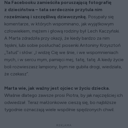
Na Facebooku zamieściła poruszającą fotografię
z dzieciństwa – tata serdecznie przytula nim
roześmianą i szczęśliwą dziewczynkę.
Posypały się
komentarze, w których wspominano, jak wyjątkowym
człowiekiem, mężem i głową rodziny był Lech Kaczyński.
A Marta zdradziła przy okazji, że kiedy bardzo za nim
tęskni, lubi sobie posłuchać piosenki Antoniny Krzysztoń
„Tatuś” i słów: „I widzę Cię we śnie, i we wspomnieniach
mych, i w sercu mym, pamięci mej, tatę, tatę. A kiedy życie
boli rozwieszasz lampiony, bym nie gubiła drogi, wiedziała,
że czekasz”.
Marta wie, jak ważny jest ojciec w życiu dziecka.
Właśnie dlatego zawsze prosi Piotra, by jak najczęściej ich
odwiedzał. Teraz małżonkowie cieszą się, bo najbliższe
tygodnie oznaczają wiele wspólnie spędzonych chwil.