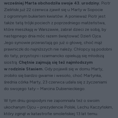
wcześniej Marta obchodziła swoje 43. urodziny.
Piotr
Zieliński już 22 czerwca zjawił się u Marty w Sopocie
z ogromnym bukietem kwiatów. A ponieważ Piotr jest
także tatą trójki pociech z poprzedniego małżeństwa,
które mieszkają w Warszawie, zabrał dzieci ze sobą, by
następnego dnia móc razem świętować Dzień Ojca.
Jego synowie przerastają go już o głowę, choć mąż
prawniczki do najniższych nie należy. Chłopcy są podobni
do taty, przystojni i szarmancko opiekują się młodszą
siostrą.
Chętnie zajmują się też najmłodszym
w rodzinie Stasiem.
Gdy pojawili się w domu Marty,
zrobiło się bardzo gwarnie i wesoło, choć Martynka,
średnia córka Marty, 23 czerwca udała się z życzeniami
do swojego taty – Marcina Dubienieckiego.
W tym dniu gospodyni nie zapomniała też o swoim
ukochanym Ojcu – prezydencie Polski, Lechu Kaczyńskim,
który zginął w katastrofie smoleńskiej 13 lat temu.