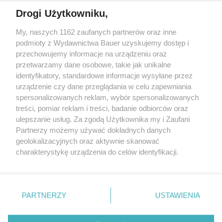
Drogi Użytkowniku,
My, naszych 1162 zaufanych partnerów oraz inne
podmioty z Wydawnictwa Bauer uzyskujemy dostęp i
przechowujemy informacje na urządzeniu oraz
przetwarzamy dane osobowe, takie jak unikalne
identyfikatory, standardowe informacje wysyłane przez
urządzenie czy dane przeglądania w celu zapewniania
spersonalizowanych reklam, wybór spersonalizowanych
CZAS WOLNY
treści, pomiar reklam i treści, badanie odbiorców oraz
Wydanie specjalne magazynu "To&Owo TV Bravo
ulepszanie usług. Za zgodą Użytkownika my i Zaufani
Sport" przywołuje klimat kultowego pisma
Partnerzy możemy używać dokładnych danych
sportowego Bravo Sport
geolokalizacyjnych oraz aktywnie skanować
charakterystykę urządzenia do celów identyfikacji.
Ponieważ cenimy Twoją prywatność, prosimy o zgodę na
korzystanie z tych technologii poprzez kliknięcie
„Akceptuję”. Zgoda jest dobrowolna i zawsze możesz ją
KONTAKT
REKLAMA
REDAKCJA
zmienić/wycofać klikając przycisk ustawień prywatności
PARTNERZY
USTAWIENIA
znajdujący się w lewym dolnym rogu strony
. Niektóre
REGULAMIN SERWISU
POLITYKA PRYWATNOŚCI
rodzaje przetwarzania danych nie wymagają zgody