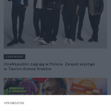
CZAS WOLNY
OneRepublic zagrają w Polsce. Zespół wystąpi
w Tauron Arenie Kraków