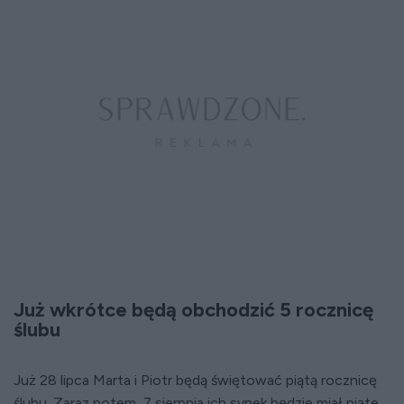
Już wkrótce będą obchodzić 5 rocznicę
ślubu
Już 28 lipca Marta i Piotr będą świętować piątą rocznicę
ślubu. Zaraz potem, 7 sierpnia ich synek będzie miał piąte