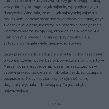
zostać z bliskimi, których zna, którzy go kochają i zrobią
wszystko, by ta tragedia jak najmniej wpłynęła na jego
duszyczkę. Wiedziała, że musi jak najszybciej zająć się
maluszkiem, chociaż samotnie wychowywała córkę, gdyż
związek z jej ojcem, niestety, nie przetrwał próby czasu.
Porozmawiała ze swoją Leą, która obiecała pomoc. Ale
i tak ich życie wywróciło się do góry nogami. Cała
sytuacja wymagała wiele cierpliwości i uwagi.
Laura przeprowadziła adopcję Danielka. To był czas pełen
wyzwań, czasem pytań bez odpowiedzi, ale było warto. –
Nasza rodzina jest radosna, roześmiana i szczęśliwa –
zapewnia w rozmowie z nami aktorka. Jej dzieci czują się
bezpiecznie. Kiedy zapytano ją, jak syn i córka się
dogadują, wyznała: – Kochają się. To jest chyba
najważniejsze.