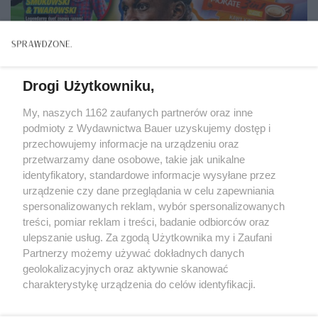
Drogi Użytkowniku,
My, naszych 1162 zaufanych partnerów oraz inne
podmioty z Wydawnictwa Bauer uzyskujemy dostęp i
przechowujemy informacje na urządzeniu oraz
przetwarzamy dane osobowe, takie jak unikalne
identyfikatory, standardowe informacje wysyłane przez
urządzenie czy dane przeglądania w celu zapewniania
spersonalizowanych reklam, wybór spersonalizowanych
CZAS WOLNY
treści, pomiar reklam i treści, badanie odbiorców oraz
Wydanie specjalne magazynu "To&Owo TV Bravo
ulepszanie usług. Za zgodą Użytkownika my i Zaufani
Sport" przywołuje klimat kultowego pisma
Partnerzy możemy używać dokładnych danych
sportowego Bravo Sport
geolokalizacyjnych oraz aktywnie skanować
charakterystykę urządzenia do celów identyfikacji.
Ponieważ cenimy Twoją prywatność, prosimy o zgodę na
korzystanie z tych technologii poprzez kliknięcie