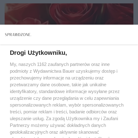
Drogi Użytkowniku,
My, naszych 1162 zaufanych partnerów oraz inne
podmioty z Wydawnictwa Bauer uzyskujemy dostęp i
przechowujemy informacje na urządzeniu oraz
przetwarzamy dane osobowe, takie jak unikalne
identyfikatory, standardowe informacje wysyłane przez
urządzenie czy dane przeglądania w celu zapewniania
spersonalizowanych reklam, wybór spersonalizowanych
ZWIERZENIA
treści, pomiar reklam i treści, badanie odbiorców oraz
"Nigdy nie zapomniałam siedmiu czerwonych róż
ulepszanie usług. Za zgodą Użytkownika my i Zaufani
od Jurka. Byłam już wdową, gdy znowu je od niego
Partnerzy możemy używać dokładnych danych
dostałam..."
geolokalizacyjnych oraz aktywnie skanować