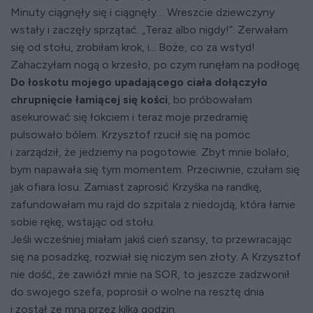
Minuty ciągnęły się i ciągnęły… Wreszcie dziewczyny
wstały i zaczęły sprzątać. „Teraz albo nigdy!”. Zerwałam
się od stołu, zrobiłam krok, i... Boże, co za wstyd!
Zahaczyłam nogą o krzesło, po czym runęłam na podłogę.
Do łoskotu mojego upadającego ciała dołączyło
chrupnięcie łamiącej się kości
, bo próbowałam
asekurować się łokciem i teraz moje przedramię
pulsowało bólem. Krzysztof rzucił się na pomoc
i zarządził, że jedziemy na pogotowie. Zbyt mnie bolało,
bym napawała się tym momentem. Przeciwnie, czułam się
jak ofiara losu. Zamiast zaprosić Krzyśka na randkę,
zafundowałam mu rajd do szpitala z niedojdą, która łamie
sobie rękę, wstając od stołu.
Jeśli wcześniej miałam jakiś cień szansy, to przewracając
się na posadzkę, rozwiał się niczym sen złoty. A Krzysztof
nie dość, że zawiózł mnie na SOR, to jeszcze zadzwonił
do swojego szefa, poprosił o wolne na resztę dnia
i został ze mną przez kilka godzin.