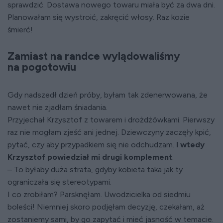
sprawdzić. Dostawa nowego towaru miała być za dwa dni.
Planowałam się wystroić, zakręcić włosy. Raz kozie
śmierć!
Zamiast na randce wylądowaliśmy
na pogotowiu
Gdy nadszedł dzień próby, byłam tak zdenerwowana, że
nawet nie zjadłam śniadania.
Przyjechał Krzysztof z towarem i drożdżówkami. Pierwszy
raz nie mogłam zjeść ani jednej. Dziewczyny zaczęły kpić,
pytać, czy aby przypadkiem się nie odchudzam.
I wtedy
Krzysztof powiedział mi drugi komplement
.
– To byłaby duża strata, gdyby kobieta taka jak ty
ograniczała się stereotypami.
I co zrobiłam? Parsknęłam. Uwodzicielka od siedmiu
boleści! Niemniej skoro podjęłam decyzję, czekałam, aż
zostaniemy sami, by go zapytać i mieć jasność w temacie.