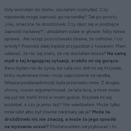
Gdy wróciłam do domu, zaczęłam rozmyślać. Czy
naprawdę mogę zaprosić go na randkę? Tak po prostu.
„Hej, smaczne te drożdżówki. Czy dasz się w podzięce
zaprosić na kawę?”, układałam sobie w głowie. Niby łatwa
sprawa... Ale wciąż pozostawała obawa, że odmówi. I co
wtedy? Przecież dalej będzie przyjeżdżał z towarem. Mam
udawać, że nic się stało, że nie dostałam kosza?
Na samą
myśl o tej krępującej sytuacji, zrobiło mi się gorąco.
Rano byłam nie do życia, bo całą noc śnił mi się Krzysiek,
który wyśmiewa mnie i moje zaproszenie na randkę.
Własna podświadomość była przeciwko mnie. Z drugiej
strony, rozum argumentował, że lata lecą, a mnie może
się już nie trafić ktoś w moim guście. Krzysiek mi się
podobał, a czy ja jemu też? Nie wiedziałam. Może tylko
mnie lubił albo był równie nieśmiały jak ja?
Może te
drożdżówki nic nie znaczą, a może to jego sposób
na wyznanie uczuć?
Postanowiłam zaryzykować i to