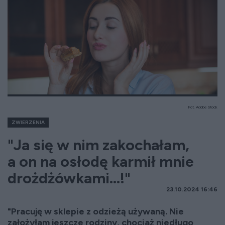
Fot. Adobe Stock
ZWIERZENIA
"Ja się w nim zakochałam,
a on na osłodę karmił mnie
drożdżówkami...!"
23.10.2024 16:46
"Pracuję w sklepie z odzieżą używaną. Nie
założyłam jeszcze rodziny, chociaż niedługo