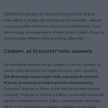
Uwielbiam pracę w naszym lumpeksie!
Wśród
masy ubrań z drugiej ręki trafiają się istne perełki – klasyki
z wyższej półki i markowe ciuchy od projektantów. Poza
tym pracuję ze wspaniałymi dziewczynami. Lidka i Zosia są
moimi przyjaciółkami i jedyną rodziną, jaką mam.
Czekam, aż Krzysztof mnie zauważy
Na założenie własnej wciąż czekam. A raczej czekam, aż
potencjalny kandydat na męża wreszcie mnie zauważy.
Od dłuższego czasu moje myśli zaprząta Krzysztof.
Wysoki, postawny brodacz przed czterdziestką.
Krzysztof pracuje w firmie, która dostarcza nam ubrania
z Kanady. Pracuje na zmianę z Edkiem, przemiłym starszym
panem. Uwielbiam historie Edka z czasów jego młodości,
ale to z Krzysztofem chciałabym spędzić resztę życia.