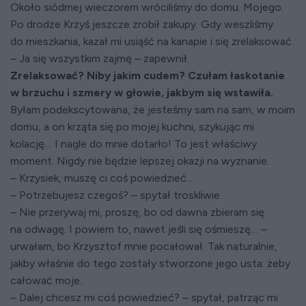
Około siódmej wieczorem wróciliśmy do domu. Mojego.
Po drodze Krzyś jeszcze zrobił zakupy. Gdy weszliśmy
do mieszkania, kazał mi usiąść na kanapie i się zrelaksować.
– Ja się wszystkim zajmę – zapewnił.
Zrelaksować? Niby jakim cudem? Czułam łaskotanie
w brzuchu i szmery w głowie, jakbym się wstawiła.
Byłam podekscytowana, że jesteśmy sam na sam, w moim
domu, a on krząta się po mojej kuchni, szykując mi
kolację… I nagle do mnie dotarło! To jest właściwy
moment. Nigdy nie będzie lepszej okazji na wyznanie.
– Krzysiek, muszę ci coś powiedzieć...
– Potrzebujesz czegoś? – spytał troskliwie.
– Nie przerywaj mi, proszę, bo od dawna zbieram się
na odwagę. I powiem to, nawet jeśli się ośmieszę… –
urwałam, bo Krzysztof mnie pocałował. Tak naturalnie,
jakby właśnie do tego zostały stworzone jego usta: żeby
całować moje.
– Dalej chcesz mi coś powiedzieć? – spytał, patrząc mi