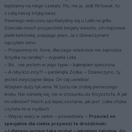
będziemy na niego czekały. My, nie ja. Jeśli flirtował, to
z całą naszą trójką naraz.
Pewnego wieczoru spotkałyśmy się u Lidki na grillu.
Dzieciaki moich przyjaciółek biegały wesoło, ich mężowie
piekli karkówkę, popijając piwo. Ja z dziewczynami
sączyłam wino.
– Przypomnij mi, Ilona, dlaczego właściwie nie zaprosisz
Krzyśka na randkę? – wypaliła Lidia.
– Bo… nie jestem w jego typie – bąknęłam speszona.
– A niby kto inny?! – parsknęła Zośka. – Dziewczyno, ty
jesteś zwyczajnie ślepa. On cię uwielbia!
Wzięłam duży łyk wina. W życiu nie zrobię pierwszego
kroku. Nie ośmielę się, nie w stosunku do Krzysztofa. A jak
mi odmówi? Niech już lepiej zostanie, jak jest. Lidka chyba
czytała mi w myślach.
– Więcej wiary w siebie – powiedziała. –
Przecież on
specjalnie dla ciebie przywozi te drożdżówki.
– I dlatego jestem taka gruba! – jęknęłam żałośnie.
Ale