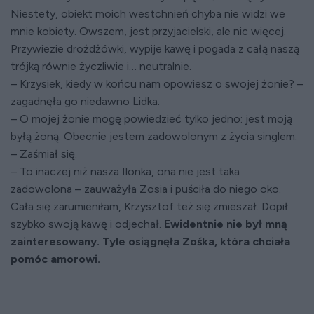
Niestety, obiekt moich westchnień chyba nie widzi we
mnie kobiety. Owszem, jest przyjacielski, ale nic więcej.
Przywiezie drożdżówki, wypije kawę i pogada z całą naszą
trójką równie życzliwie i… neutralnie.
– Krzysiek, kiedy w końcu nam opowiesz o swojej żonie? –
zagadnęła go niedawno Lidka.
– O mojej żonie mogę powiedzieć tylko jedno: jest moją
byłą żoną. Obecnie jestem zadowolonym z życia singlem.
– Zaśmiał się.
– To inaczej niż nasza Ilonka, ona nie jest taka
zadowolona – zauważyła Zosia i puściła do niego oko.
Cała się zarumieniłam, Krzysztof też się zmieszał. Dopił
szybko swoją kawę i odjechał.
Ewidentnie nie był mną
zainteresowany. Tyle osiągnęła Zośka, która chciała
pomóc amorowi.