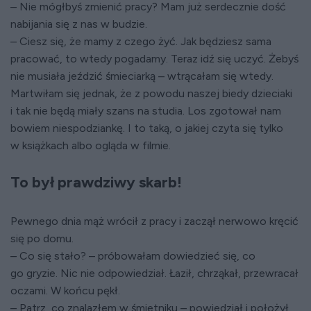
– Nie mógłbyś zmienić pracy? Mam już ser­decznie dość
na­bijania się z nas w bu­dzie.
– Ciesz się, że mamy z czego żyć. Jak będziesz sama
pracować, to wtedy pogadamy. Teraz idź się uczyć. Żebyś
nie musiała jeździć śmie­ciarką – wtrącałam się wtedy.
Martwiłam się jednak, że z powodu naszej biedy dzieciaki
i tak nie będą miały szans na studia. Los zgotował nam
bowiem niespodziankę. I to taką, o jakiej czyta się tylko
w książkach albo ogląda w filmie.
To był prawdziwy skarb!
Pewnego dnia mąż wrócił z pracy i zaczął nerwowo kręcić
się po domu.
– Co się stało? – próbowałam dowiedzieć się, co
go gryzie. Nic nie odpowiedział. Łaził, chrząkał, przewracał
oczami. W końcu pękł.
– Patrz, co znalazłem w śmietniku – powiedział i położył