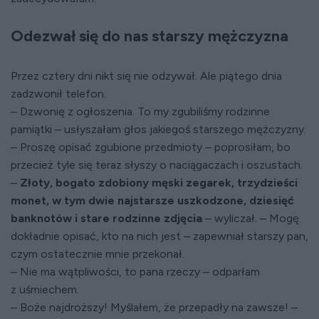
Odezwał się do nas starszy mężczyzna
Przez cztery dni nikt się nie odzywał. Ale piątego dnia
zadzwonił telefon.
– Dzwonię z ogłoszenia. To my zgubiliśmy rodzinne
pamiątki – usłyszałam głos jakiegoś starszego mężczyzny.
– Proszę opisać zgubione przedmioty – poprosiłam, bo
przecież tyle się teraz słyszy o naciągaczach i oszustach.
–
Złoty, bogato zdobiony męski zegarek, trzydzieści
monet, w tym dwie najstarsze uszkodzone, dziesięć
banknotów i stare rodzinne zdjęcia
– wyliczał. – Mogę
dokładnie opisać, kto na nich jest – zapewniał starszy pan,
czym ostatecznie mnie przekonał.
– Nie ma wątpliwości, to pana rzeczy – odparłam
z uśmiechem.
– Boże najdroższy! Myślałem, że przepadły na zawsze! –