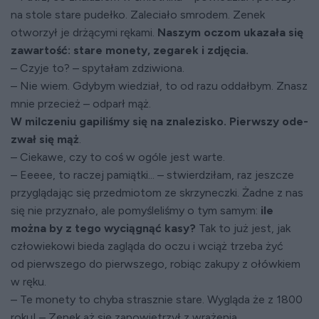
na stole stare pudełko. Zaleciało smrodem. Zenek
otworzył je drżącymi rękami.
Naszym oczom ukazała się
zawartość: stare monety, zegarek i zdjęcia.
– Czyje to? – spytałam zdziwiona.
– Nie wiem. Gdybym wiedział, to od ra­zu oddałbym. Znasz
mnie przecież – odparł mąż.
W milczeniu gapiliśmy się na znalezisko. Pierwszy ode­
z­wał się mąż
.
– Ciekawe, czy to coś w ogóle jest warte.
– Eeeee, to raczej pamiątki... – stwier­dziłam, raz jeszcze
przyglądając się przed­miotom ze skrzyneczki. Żadne z nas
się nie przyznało, ale pomyśleliśmy o tym samym:
ile
można by z tego wyciągnąć kasy?
Tak to już jest, jak
człowiekowi bieda zagląda do oczu i wciąż trzeba żyć
od pierwszego do pierwszego, robiąc zakupy z ołówkiem
w ręku.
– Te monety to chyba strasznie stare. Wygląda że z 1800
roku! – Zenek aż się zapowietrzył z wrażenia.