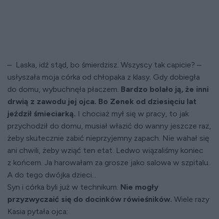
– Laska, idź stąd, bo śmierdzisz. Wszyscy tak capicie? –
usłyszała moja córka od chłopaka z klasy. Gdy dobiegła
do domu, wybuchnęła płaczem.
Bardzo bolało ją, że inni
drwią z zawodu jej ojca. Bo Zenek od dziesięciu lat
jeździł śmieciarką.
I chociaż mył się w pracy, to jak
przychodził do domu, musiał włazić do wanny jeszcze raz,
żeby skutecznie zabić nieprzyjemny zapach. Nie wahał się
ani chwili, żeby wziąć ten etat. Ledwo wiązaliśmy koniec
z końcem. Ja harowałam za grosze jako salowa w szpitalu.
A do tego dwójka dzieci...
Syn i córka byli już w technikum.
Nie mogły
przyzwyczaić się do docinków rówieśników.
Wiele razy
Kasia pytała ojca: