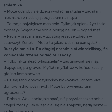
śmietnika.
– Może udałoby się dzieci wysłać na studia – zagaiłam
nieśmiało i z nadzieją spojrzałam na męża.
– To moje największe marzenie. Tylko jak spieniężyć takie
monety? Ściągniemy sobie policję na łeb – odparł mąż.
– Racja – przyznałam. – Zostają jeszcze zdjęcia –
zauważył Zenek. – Może to jakaś rodzinna pamiątka?...
Ruszyło mnie to. Po długiej naradzie stwierdziliśmy, że
koniecznie trzeba oddać te rzeczy.
– Tylko jak znaleźć właściciela? – zastanawiał się mąż,
drapiąc się po głowie. Myślał i myślał, aż w końcu zaczął
głośno kombinować:
– Dzisiaj rano obskoczylibyśmy blokowiska. Potem kilka
domów jednorodzinnych. Może by wywiesić tam
ogłoszenia?
– Dobrze. Wolę spokojnie spać, niż przywłaszczać sobie
czyjeś rzeczy. Jak właściciel się nie znajdzie, będą nasze –
zadecydowałam.