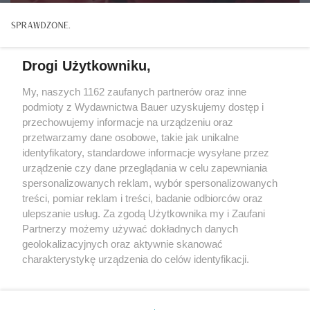
Drogi Użytkowniku,
My, naszych 1162 zaufanych partnerów oraz inne
podmioty z Wydawnictwa Bauer uzyskujemy dostęp i
przechowujemy informacje na urządzeniu oraz
przetwarzamy dane osobowe, takie jak unikalne
identyfikatory, standardowe informacje wysyłane przez
urządzenie czy dane przeglądania w celu zapewniania
spersonalizowanych reklam, wybór spersonalizowanych
ZWIERZENIA
treści, pomiar reklam i treści, badanie odbiorców oraz
"Nigdy nie zapomniałam siedmiu czerwonych róż
ulepszanie usług. Za zgodą Użytkownika my i Zaufani
od Jurka. Byłam już wdową, gdy znowu je od niego
Partnerzy możemy używać dokładnych danych
dostałam..."
geolokalizacyjnych oraz aktywnie skanować
charakterystykę urządzenia do celów identyfikacji.
Ponieważ cenimy Twoją prywatność, prosimy o zgodę na
korzystanie z tych technologii poprzez kliknięcie
„Akceptuję”. Zgoda jest dobrowolna i zawsze możesz ją