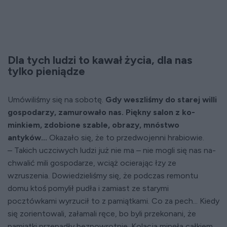
Dla tych ludzi to kawał życia, dla nas
tylko pieniądze
Umówiliśmy się na sobotę.
Gdy weszliśmy do starej willi
gospodarzy, za­mu­­rowało nas. Piękny salon z ko­
minkiem, zdobione szable, obrazy, mnóstwo
antyków...
Okazało się, że to przed­wojenni hra­biowie.
– Takich ucz­ciwych ludzi już nie ma – nie mogli się nas na­
chwalić mili gospodarze, wciąż ocierając łzy ze
wzruszenia. Dowiedzieliśmy się, że podczas remontu
domu ktoś pomylił pudła i zamiast ze starymi
pocztówkami wyrzucił to z pamiątkami. Co za pech... Kiedy
się zorientowali, załamali ręce, bo byli przekonani, że
pamiątki przepadły bezpowrotnie. Kolacja minęła całkiem