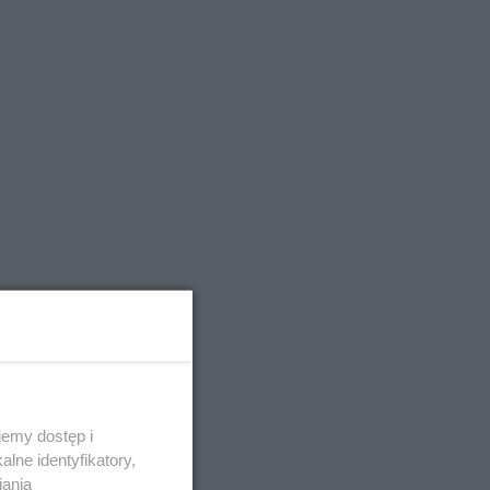
emy dostęp i
lne identyfikatory,
iania