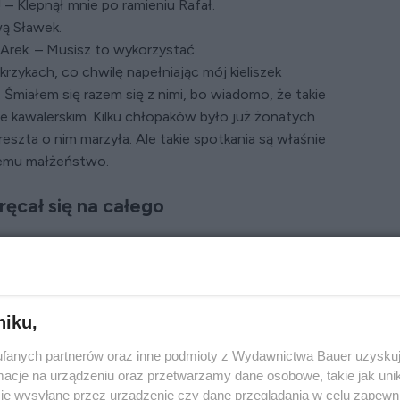
– Klepnął mnie po ramieniu Rafał.
ową Sławek.
 Arek. – Musisz to wykorzystać.
krzykach, co chwilę napełniając mój kieliszek
 Śmiałem się razem się z nimi, bo wiadomo, że takie
 kawalerskim. Kilku chłopaków było już żonatych
a reszta o nim marzyła. Ale takie spotkania są właśnie
demu małżeństwo.
ręcał się na całego
ąłem w pewnym momencie, gdy już nieźle szumiało
ienki wyskakujące z tortu, a tu co? Nic. Tylko
ależało mi na tych atrakcjach, ale alkohol robił
upów...
niku,
 trzymał się na krześle. – Dostaniesz swój prezent,
fanych partnerów oraz inne podmioty z Wydawnictwa Bauer uzyskuj
ykorzystaj! – dodał. – Bo potem już tylko Dorotka...
cje na urządzeniu oraz przetwarzamy dane osobowe, takie jak unika
je wysyłane przez urządzenie czy dane przeglądania w celu zapewn