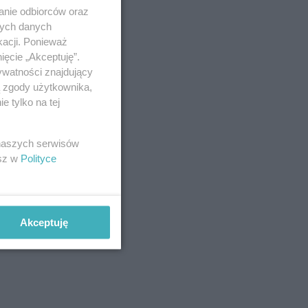
anie odbiorców oraz
nych danych
kacji. Ponieważ
ięcie „Akceptuję”.
ywatności znajdujący
ą zgody użytkownika,
 tylko na tej
 naszych serwisów
esz w
Polityce
Akceptuję