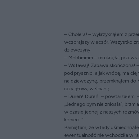
– Cholera! – wykrzyknąłem z prz
wczorajszy wieczór. Wszystko zr
dziewczyny
– Mhhhmmm – mruknęła, przewraca
– Wstawaj! Zabawa skończona! – wr
pod prysznic, a jak wrócę, ma cię 
na dziewczynę, przemknąłem do łaz
razy głową w ścianę.
– Dureń! Dureń! – powtarzałem. – 
„Jednego bym nie zniosła”, brzm
w czasie jednej z naszych rozmów
koniec...”.
Pamiętam, że wtedy uśmiechnąłem 
ewentualność nie wchodziła w r