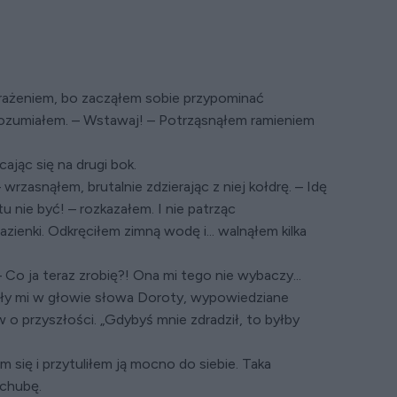
erażeniem, bo zacząłem sobie przypominać
ozumiałem. – Wstawaj! – Potrząsnąłem ramieniem
jąc się na drugi bok.
zasnąłem, brutalnie zdzierając z niej kołdrę. – Idę
tu nie być! – rozkazałem. I nie patrząc
ienki. Odkręciłem zimną wodę i... walnąłem kilka
Co ja teraz zrobię?! Ona mi tego nie wybaczy...
iały mi w głowie słowa Doroty, wypowiedziane
 o przyszłości. „Gdybyś mnie zdradził, to byłby
się i przytuliłem ją mocno do siebie. Taka
achubę.