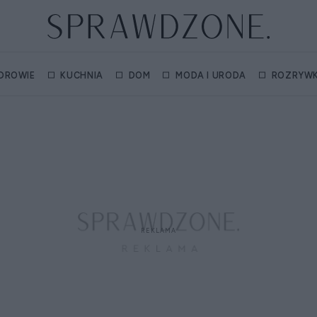
DROWIE
KUCHNIA
DOM
MODA I URODA
ROZRYW