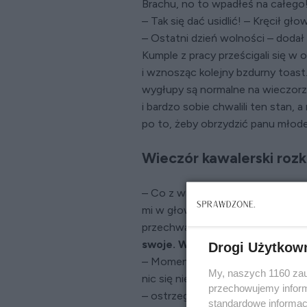
Brachu, no to wpadłeś na całego! 
– Tak się dać usidlić! – Kręcił gł
– Ostatni dzień wolności – dodał
Kumple z pracy prześcigali się w o
i wznosząc kolejny bzdurny toast.
wygłupy są normalne na wieczorze
i bardzo sobie chwalili ten stan, 
po to, żeby obrzydzić panu mło
Wieczór kawalerski rozk
– Co z was za kumple?! – krzykn
mi w głowie. – Obiecywaliście pan
przechwalać się potraficie…
Nie z
swoje. Wzrastała chęć do wygł
Drogi Użytkow
– Moment, kochany! – Arek ledwie
My, naszych 1160 zau
nic się nie bój. Tylko dobrze go w
przechowujemy informa
– ostrzegał.
standardowe informac