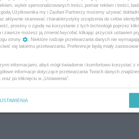
tchnąłem.
klam, wybór spersonalizowanych treści, pomiar reklam i treści, bad
padł! – darł się Rafał. – Wódki mu! – polecił, a sam
 zgodą Użytkownika my i Zaufani Partnerzy możemy używać dokład
nie zadźwięczał dzwonek.
az aktywnie skanować charakterystykę urządzenia do celów identyfi
ść, prosimy o zgodę na korzystanie z tych technologii poprzez klikn
a i zawsze możesz ją zmienić/wycofać klikając przycisk ustawień pr
m głowy.
ogu strony
. Niektóre rodzaje przetwarzania danych nie wymagaj
obok siebie narzeczonej. – Dorotka... –
iwić się takiemu przetwarzaniu. Preferencje będą miały zastosowanie
amię. Otworzyłem oczy i... jęknąłem. Obok mnie
szymi informacjami, abyś mógł świadomie i komfortowo korzystać z
łem?!
gółowe informacje dotyczące przetwarzania Twoich danych znajdzi
s
oraz po kliknięciu w „Ustawienia”.
USTAWIENIA