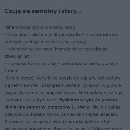
Czuję się samotny i stary...
Nina wróciła pijana w środku nocy.
– Zasnąłeś z pilotem w dłoni, dziadku? – roześmiała się
ochryple, całując mnie w czubek głowy.
– Nie mów tak do mnie! Mam dopiero czterdzieści
dziewięć lat!
– I szesnastoletnią córkę – powiedziała sarkastycznym
tonem.
Miałem dosyć. Kiedy Nina poszła do sypialni, położyłem
się sam na sofie. „Zasnąłeś z pilotem, dziadku”, w głowie
ciągle słyszałem jej urągliwe słowa. Nie myślałem już o jej
jędrnym, szczupłym ciele.
Myślałem o tym, że jestem
cholernie samotny, zmęczony i... stary.
Nie, nie żałuję
odejścia od Bożeny, bo od dawna nam się nie układało.
Ale wiem, że związek z dwudziestodwulatką nie był
najlepszym pomysłem. Muszę to zmienić. Tylko czy moje