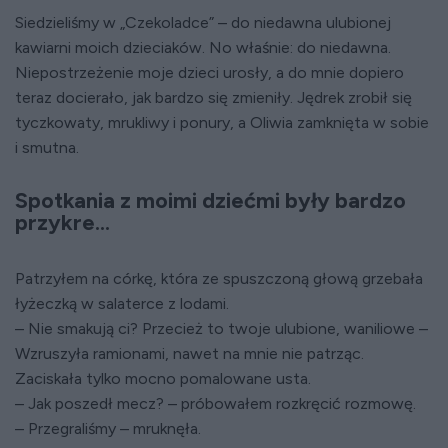
Siedzieliśmy w „Czekoladce” – do niedawna ulubionej
kawiarni moich dzieciaków. No właśnie: do niedawna.
Niepostrzeżenie moje dzieci urosły, a do mnie dopiero
teraz docierało, jak bardzo się zmieniły. Jędrek zrobił się
tyczkowaty, mrukliwy i ponury, a Oliwia zamknięta w sobie
i smutna.
Spotkania z moimi dziećmi były bardzo
przykre...
Patrzyłem na córkę, która ze spuszczoną głową grzebała
łyżeczką w salaterce z lodami.
– Nie smakują ci? Przecież to twoje ulubione, waniliowe –
Wzruszyła ramionami, nawet na mnie nie patrząc.
Zaciskała tylko mocno pomalowane usta.
– Jak poszedł mecz? – próbowałem rozkręcić rozmowę.
– Przegraliśmy – mruknęła.