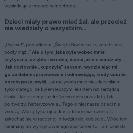
wysiadając z mojego samochodu.
Dzieci miały prawo mieć żal, ale przecież
nie wiedziały o wszystkim...
„Pięknie!”, pomyślałem. „Święta Bożenka i jej zdradziecki,
podły mąż...”
Ale o tym, jaka była wobec mnie
krytyczna, oziębła i wredna, dzieci już nie wiedziały...
Jak dosłownie „kupczyła” seksem, wydzielając mi
go za dobre sprawowanie i odmawiając, kiedy coś nie
poszło po jej myśli
. Jak nazywała mnie nieudacznikiem
tylko dlatego, że byłem lepszym lekarzem niż zarządcą
kliniki... Jakie sceny zazdrości mi robiła przez lata, biła
po twarzy, histeryzowała... Tego o niej nasze dzieci nie
wiedzą. Widzą tylko ojca drania, który miał czelność
zakochać się w radosnej, młodziutkiej kobiecie... Wróciłem
załamany do wynajmowanego apartamentu. Tam czekała