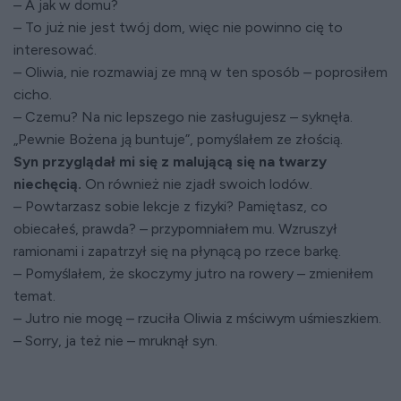
– A jak w domu?
– To już nie jest twój dom, więc nie powinno cię to
interesować.
– Oliwia, nie rozmawiaj ze mną w ten sposób – poprosiłem
cicho.
– Czemu? Na nic lepszego nie zasługujesz – syknęła.
„Pewnie Bożena ją buntuje”, pomyślałem ze złością.
Syn przyglądał mi się z malującą się na twarzy
niechęcią.
On również nie zjadł swoich lodów.
– Powtarzasz sobie lekcje z fizyki? Pamiętasz, co
obiecałeś, prawda? – przypomniałem mu. Wzruszył
ramionami i zapatrzył się na płynącą po rzece barkę.
– Pomyślałem, że skoczymy jutro na rowery – zmieniłem
temat.
– Jutro nie mogę – rzuciła Oliwia z mściwym uśmieszkiem.
– Sorry, ja też nie – mruknął syn.