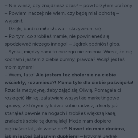
– Nie wiesz, czy znajdziesz czas? – powtórzyłem urażony.
– Powiem inaczej: nie wiem, czy będę miał ochotę –
wyjaśnił.
– Dzięki, bardzo miłe słowa – skrzywiłem się.
– Po tym, co zrobiłeś mamie, nie powinieneś się
spodziewać niczego innego! – Jędrek podniósł głos.
– Synku, między nami to niczego nie zmienia. Wiesz, że cię
kocham i jestem z ciebie dumny, prawda? Wciąż jesteś
moim synem!
– Wiem, tato!
Ale jestem też cholernie na ciebie
wściekły, rozumiesz?! Mama tyle dla ciebie poświęciła!
Rzuciła medycynę, żeby zająć się Oliwią. Pomagała ci
rozkręcić klinikę, załatwiała wszystkie marketingowe
sprawy, z którymi ty ledwo sobie radzisz, a kiedy już
stanąłeś pewnie na nogach i zrobiłeś większą kasę,
znalazłeś sobie tę durną lalę! Może mam dopiero
piętnaście lat, ale wiesz co?!
Nawet do mnie dociera,
jakim jesteś żałosnym dupkiem!
– krzyknął Jędrek,