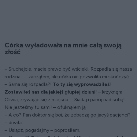
Córka wyładowała na mnie całą swoją
złość
– Słuchajcie, macie prawo być wściekli. Rozpadła się nasza
rodzina... – zacząłem, ale córka nie pozwoliła mi skończyć.
– Sama się rozpadła?!
To ty się wyprowadziłeś!
Zostawiłeś nas dla jakiejś głupiej dziuni!
– krzyknęła
Oliwia, zrywając się z miejsca. – Siadaj i panuj nad sobą!
Nie jesteśmy tu sami! – ofuknąłem ją.
– A co? Pan doktor się boi, że zobaczą go jacyś pacjenci?
– drwiła.
– Usiądź, pogadajmy – poprosiłem.