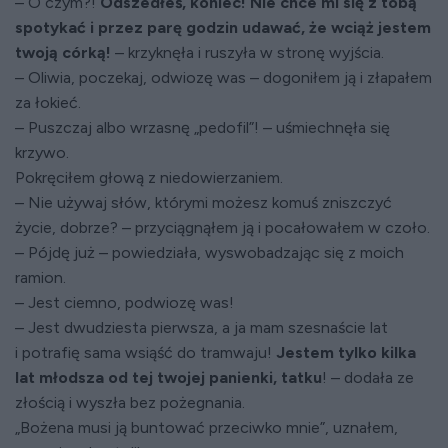
– O czym?!
Odszedłeś, koniec! Nie chce mi się z tobą
spotykać i przez parę godzin udawać, że wciąż jestem
twoją córką!
– krzyknęła i ruszyła w stronę wyjścia.
– Oliwia, poczekaj, odwiozę was – dogoniłem ją i złapałem
za łokieć.
– Puszczaj albo wrzasnę „pedofil”! – uśmiechnęła się
krzywo.
Pokręciłem głową z niedowierzaniem.
– Nie używaj słów, którymi możesz komuś zniszczyć
życie, dobrze? – przyciągnąłem ją i pocałowałem w czoło.
– Pójdę już – powiedziała, wyswobadzając się z moich
ramion.
– Jest ciemno, podwiozę was!
– Jest dwudziesta pierwsza, a ja mam szesnaście lat
i potrafię sama wsiąść do tramwaju!
Jestem tylko kilka
lat młodsza od tej twojej panienki, tatku
! – dodała ze
złością i wyszła bez pożegnania.
„Bożena musi ją buntować przeciwko mnie”, uznałem,