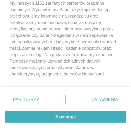
My, naszych 1162 zaufanych partnerów oraz inne
podmioty z Wydawnictwa Bauer uzyskujemy dostęp i
przechowujemy informacje na urządzeniu oraz
przetwarzamy dane osobowe, takie jak unikalne
identyfikatory, standardowe informacje wysyłane przez
urządzenie czy dane przeglądania w celu zapewniania
spersonalizowanych reklam, wybór spersonalizowanych
ZWIERZENIA
treści, pomiar reklam i treści, badanie odbiorców oraz
"Nigdy nie zapomniałam siedmiu czerwonych róż
ulepszanie usług. Za zgodą Użytkownika my i Zaufani
od Jurka. Byłam już wdową, gdy znowu je od niego
Partnerzy możemy używać dokładnych danych
dostałam..."
geolokalizacyjnych oraz aktywnie skanować
charakterystykę urządzenia do celów identyfikacji.
Ponieważ cenimy Twoją prywatność, prosimy o zgodę na
korzystanie z tych technologii poprzez kliknięcie
„Akceptuję”. Zgoda jest dobrowolna i zawsze możesz ją
KONTAKT
REKLAMA
REDAKCJA
zmienić/wycofać klikając przycisk ustawień prywatności
PARTNERZY
USTAWIENIA
znajdujący się w lewym dolnym rogu strony
. Niektóre
REGULAMIN SERWISU
POLITYKA PRYWATNOŚCI
rodzaje przetwarzania danych nie wymagają zgody
Akceptuję
MAPA SERWISU
użytkownika, ale masz prawo sprzeciwić się takiemu
przetwarzaniu. Preferencje będą miały zastosowanie tylko