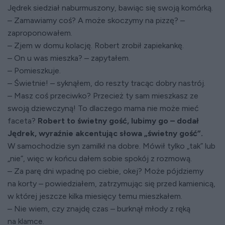
Jędrek siedział naburmuszony, bawiąc się swoją komórką.
– Zamawiamy coś? A może skoczymy na pizzę? –
zaproponowałem.
– Zjem w domu kolację. Robert zrobił zapiekankę.
– On u was mieszka? – zapytałem.
– Pomieszkuje.
– Świetnie! – syknąłem, do reszty tracąc dobry nastrój.
– Masz coś przeciwko? Przecież ty sam mieszkasz ze
swoją dziewczyną! To dlaczego mama nie może mieć
faceta?
Robert to świetny gość, lubimy go – dodał
Jędrek, wyraźnie akcentując słowa „świetny gość”.
W samochodzie syn zamilkł na dobre. Mówił tylko „tak” lub
„nie”, więc w końcu dałem sobie spokój z rozmową.
– Za parę dni wpadnę po ciebie, okej? Może pójdziemy
na korty – powiedziałem, zatrzymując się przed kamienicą,
w której jeszcze kilka miesięcy temu mieszkałem.
– Nie wiem, czy znajdę czas – burknął młody z ręką
na klamce.