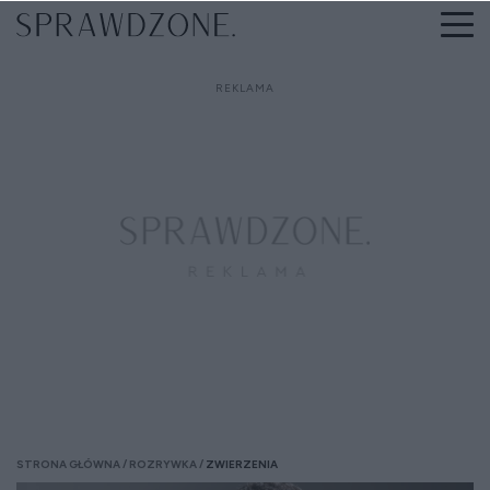
STRONA GŁÓWNA
ROZRYWKA
ZWIERZENIA