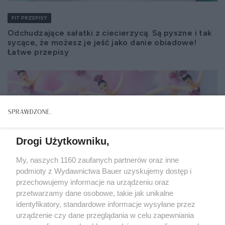
FIT PRZEPISY
Odchudzające sałatki z ciecierzycą. Są pyszne i tak
sycące, że możesz je jeść jako danie obiadowe!
Łatwe przepisy
Drogi Użytkowniku,
My, naszych 1160 zaufanych partnerów oraz inne
podmioty z Wydawnictwa Bauer uzyskujemy dostęp i
przechowujemy informacje na urządzeniu oraz
przetwarzamy dane osobowe, takie jak unikalne
identyfikatory, standardowe informacje wysyłane przez
urządzenie czy dane przeglądania w celu zapewniania