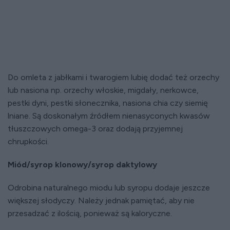
Do omleta z jabłkami i twarogiem lubię dodać też orzechy
lub nasiona np. orzechy włoskie, migdały, nerkowce,
pestki dyni, pestki słonecznika, nasiona chia czy siemię
lniane. Są doskonałym źródłem nienasyconych kwasów
tłuszczowych omega-3 oraz dodają przyjemnej
chrupkości.
Miód/syrop klonowy/syrop daktylowy
Odrobina naturalnego miodu lub syropu dodaje jeszcze
większej słodyczy. Należy jednak pamiętać, aby nie
przesadzać z ilością, ponieważ są kaloryczne.