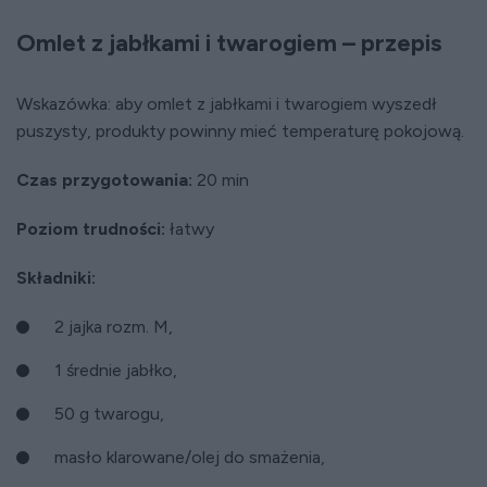
Omlet z jabłkami i twarogiem – przepis
Wskazówka: aby omlet z jabłkami i twarogiem wyszedł
puszysty, produkty powinny mieć temperaturę pokojową.
Czas przygotowania:
20 min
Poziom trudności:
łatwy
Składniki:
2 jajka rozm. M,
1 średnie jabłko,
50 g twarogu,
masło klarowane/olej do smażenia,