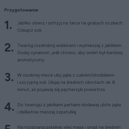
Przygotowanie:
Jabłko obierz i zetrzyj na tarce na grubych oczkach.
Odsącz sok.
Twaróg rozdrobnij widelcem i wymieszaj z jabłkiem.
Dodaj cynamon, jeśli chcesz, aby omlet był bardziej
aromatyczny.
W osobnej misce ubij jajka z cukrem/słodzikiem
i szczyptą soli. Ubijaj na średnich obrotach ok. 8
minut, aż pojawią się pęcherzyki powietrza.
Do twarogu z jabłkami partiami dodawaj ubite jajka
i delikatnie mieszaj szpatułką.
Na rozgrzaną patelnię wlej masę i smaż na średnim