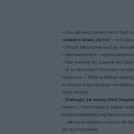
– No, ale wieczorem może być c
czasami wiało, że ho!
– teściowa 
– Może faktycznie weź jej tę suki
– Nie ma mowy! – sprzeciwiłam si
– Nie wezmę tej sukienki ani żadn
– A to dlaczego? Przecież na lotn
teściowa. – Można zabrać więcej 
w obcym kraju niczego nie kupisz,
dużo drożej.
–
Dlatego, że mamy limit bagaż
tonem. – Nie możemy zabrać więcej
przeprowadzamy się tam przecież,
– Jak my lecieliśmy z ojcem do Buł
nie wytrzymałam.