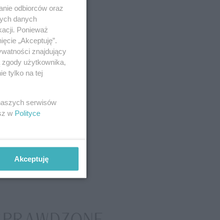
anie odbiorców oraz
nych danych
kacji. Ponieważ
ięcie „Akceptuję”.
ywatności znajdujący
ą zgody użytkownika,
 tylko na tej
 naszych serwisów
esz w
Polityce
Akceptuję