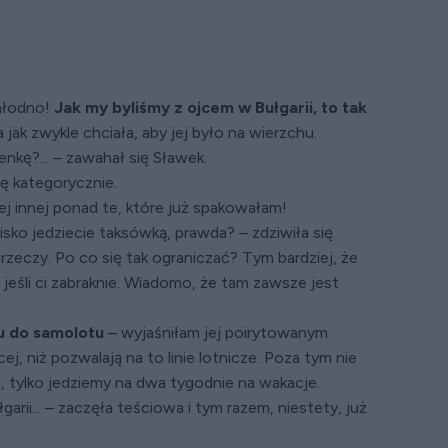
hłodno!
Jak my byliśmy z ojcem w Bułgarii, to tak
jak zwykle chciała, aby jej było na wierzchu.
enkę?... – zawahał się Sławek.
ę kategorycznie.
ej innej ponad te, które już spakowałam!
isko jedziecie taksówką, prawda? – zdziwiła się
rzeczy. Po co się tak ograniczać? Tym bardziej, że
 jeśli ci zabraknie. Wiadomo, że tam zawsze jest
u do samolotu
– wyjaśniłam jej poirytowanym
, niż pozwalają na to linie lotnicze. Poza tym nie
 tylko jedziemy na dwa tygodnie na wakacje.
garii... – zaczęła teściowa i tym razem, niestety, już