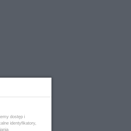
emy dostęp i
lne identyfikatory,
iania