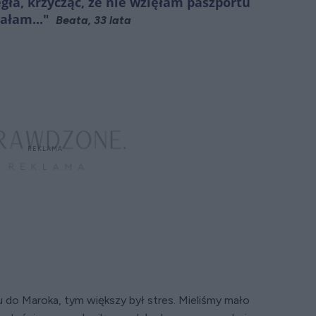
gła, krzycząc, że nie wzięłam paszportu
ałam..."
Beata, 33 lata
u do Maroka, tym większy był stres. Mieliśmy mało