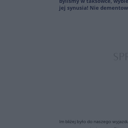
byliśmy w taksówce, wybie
jej synusia! Nie dementow
Im bliżej było do naszego wyjazd