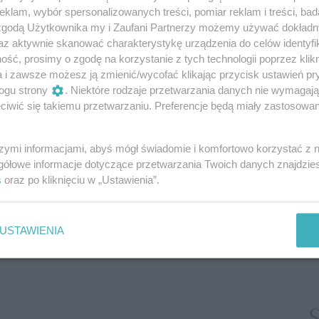
klam, wybór spersonalizowanych treści, pomiar reklam i treści, bad
cioletnia córeczka, zaalarmowana podniesionym
 zgodą Użytkownika my i Zaufani Partnerzy możemy używać dokład
ło zabawę i przybiegła z drugiego pokoju,
az aktywnie skanować charakterystykę urządzenia do celów identyfi
ść, prosimy o zgodę na korzystanie z tych technologii poprzez klikn
a i zawsze możesz ją zmienić/wycofać klikając przycisk ustawień pr
dząc słowa. – Rozmawiałyśmy już o tym.
Nie
ogu strony
. Niektóre rodzaje przetwarzania danych nie wymagaj
ki z tiulową spódniczką, bo po pierwsze
iwić się takiemu przetwarzaniu. Preferencje będą miały zastosowanie
rugie, jest z długim rękawkiem, a tam będą upały
szymi informacjami, abyś mógł świadomie i komfortowo korzystać z
 odpuszczała
gółowe informacje dotyczące przetwarzania Twoich danych znajdzi
s
oraz po kliknięciu w „Ustawienia”.
USTAWIENIA