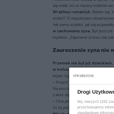
się wdał, bo w naszej rodzinie ra
Wrażliwy romantyk.
Bałam się, ż
zrobić? Z niepokojem obserwowała
tak samo szybko, jak się pojawiał
w zachowaniu syna.
Był jeszcze b
myślami. „Zapewne znowu się zak
Zauroczenie syna nie 
Przemek nie był już dzieckiem, 
w końcu sam opowie o kolejnej
mijały tygodnie, a on milczał jak
– Kogoś chyba trafiła strzała Am
Na początku udawał, że nie wie, 
Drogi Użytkow
z kimś się spotyka.
– Ona jest niesamowita – ekscyto
My, naszych 1162 zau
przechowujemy informa
to ta jedyna na całe życie! – zape
standardowe informac
Wtedy machnęłam na to ręką. Sy