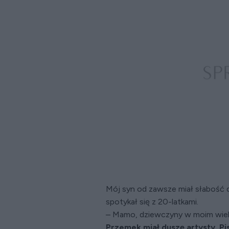
Mój syn od zawsze miał słabość d
spotykał się z 20-latkami.
– Mamo, dziewczyny w moim wieku
Przemek miał duszę artysty. Pi