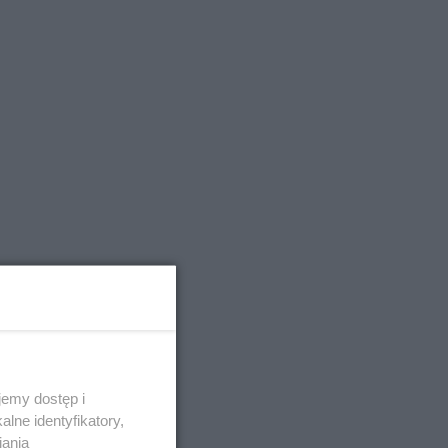
emy dostęp i
lne identyfikatory,
iania