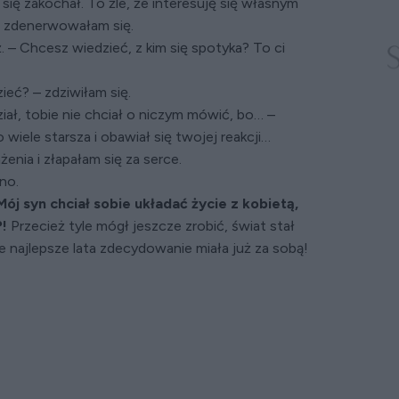
się zakochał. To źle, że interesuję się własnym
– zdenerwowałam się.
 – Chcesz wiedzieć, z kim się spotyka? To ci
ieć? – zdziwiłam się.
iał, tobie nie chciał o niczym mówić, bo… –
 wiele starsza i obawiał się twojej reakcji…
enia i złapałam się za serce.
no.
Mój syn chciał sobie układać życie z kobietą,
!
Przecież tyle mógł jeszcze zrobić, świat stał
najlepsze lata zdecydowanie miała już za sobą!