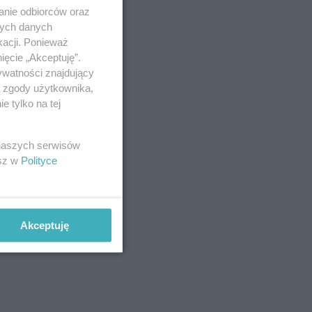
anie odbiorców oraz
nych danych
kacji. Ponieważ
ięcie „Akceptuję”.
ywatności znajdujący
ą zgody użytkownika,
 tylko na tej
 naszych serwisów
esz w
Polityce
Akceptuję