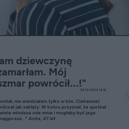
łam dziewczynę
zamarłam. Mój
zmar powrócił...!"
26.10.2024 12:16
kochał, nie wiedziałam tylko w kim. Ciekawość
milczał jak zaklęty. W końcu przyznał, że spotkał
ewiele młodsza ode mnie i mogłaby być jego
 najgorsze..."
Anita, 47 lat