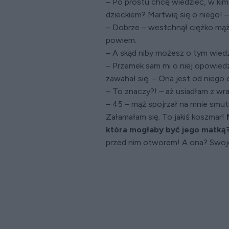
– Po prostu chcę wiedzieć, w kim 
dzieckiem? Martwię się o niego! 
– Dobrze – westchnął ciężko mąż.
powiem.
– A skąd niby możesz o tym wiedz
– Przemek sam mi o niej opowiedz
zawahał się. – Ona jest od niego o
– To znaczy?! – aż usiadłam z wraż
– 45 – mąż spojrzał na mnie smut
Załamałam się. To jakiś koszmar!
która mogłaby być jego matką?
przed nim otworem! A ona? Swoje 