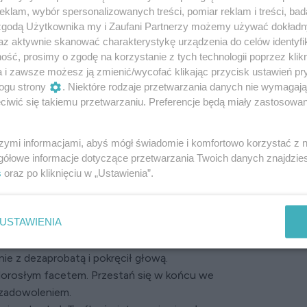
klam, wybór spersonalizowanych treści, pomiar reklam i treści, bad
ńczyły się po trzech miesiącach.
Tym razem było
 zgodą Użytkownika my i Zaufani Partnerzy możemy używać dokład
ył bardzo zaangażowany w tę relację i często
az aktywnie skanować charakterystykę urządzenia do celów identyfi
ść, prosimy o zgodę na korzystanie z tych technologii poprzez klikn
dził? – zaproponowałam pewnego popołudnia. –
a i zawsze możesz ją zmienić/wycofać klikając przycisk ustawień pr
wierdziłam z uśmiechem.
ogu strony
. Niektóre rodzaje przetwarzania danych nie wymagaj
iwić się takiemu przetwarzaniu. Preferencje będą miały zastosowanie
o odgadłam przyczynę jego zakłopotania.
ie? – zapytałam wprost, a on przytaknął. – No to ile
szymi informacjami, abyś mógł świadomie i komfortowo korzystać z
– To jego sprawa – burknął. Zawsze zażarcie bronił
gółowe informacje dotyczące przetwarzania Twoich danych znajdzi
wścibska. Syn nic nie odpowiedział, dopił herbatę
s
oraz po kliknięciu w „Ustawienia”.
a ma lat
USTAWIENIA
ie z dezaprobatą i pokręcił głową.
 dorosłym facetem. Przestań się w końcu we
ezadowoleniem.