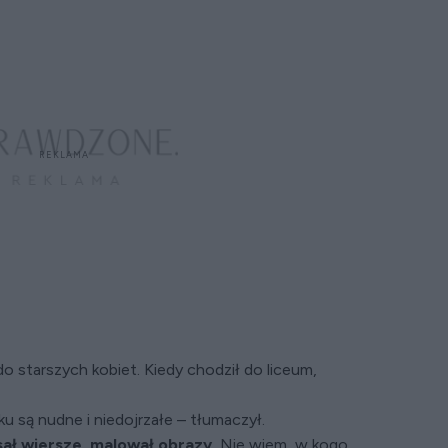
o starszych kobiet. Kiedy chodził do liceum,
 są nudne i niedojrzałe – tłumaczył.
sał wiersze, malował obrazy.
Nie wiem, w kogo