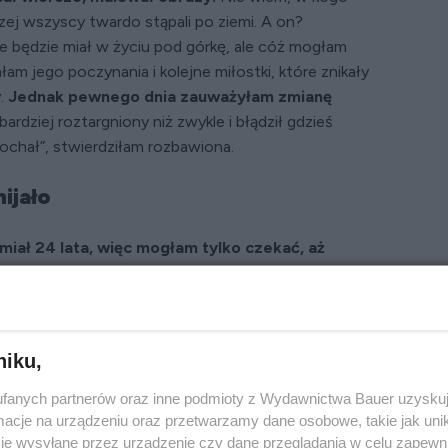
czej wszyscy twardo stąpali po ziemi. A on?
e będzie miał w życiu pod górkę, ale cóż mogłam
m jego poczynania i kolejne miłostki, które znikały
y.
Jednak pewnego dnia zauważyłam zmianę
ardziej roztargniony niż zwykle i błądził gdzieś
ochał”, stwierdziłam rozbawiona.
mijało
miał 24 lata, więc mogłam tylko czekać, aż
 wybrance.
Ciekawość zżerała mnie od środka,
 zaklęty. W końcu nie wytrzymałam.
ora? – zagadałam, gdy wpadł z wizytą.
o co chodzi. W końcu wyznał, że od paru tygodni
niku,
wał się. – Mamo, ja naprawdę ją kocham i czuję, że
fanych partnerów oraz inne podmioty z Wydawnictwa Bauer uzyskuj
cje na urządzeniu oraz przetwarzamy dane osobowe, takie jak unika
wniał.
je wysyłane przez urządzenie czy dane przeglądania w celu zapewn
n już wiele razy składał podobne deklaracje,