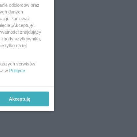
anie odbiorców oraz
nych danych
kacji. Ponieważ
ięcie „Akceptuję”.
ywatności znajdujący
ą zgody użytkownika,
 tylko na tej
 naszych serwisów
esz w
Polityce
Akceptuję