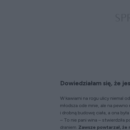
Dowiedziałam się, że je
W kawiarni na rogu ulicy niemal 
młodsza ode mnie, ale na pewno m
i drobną budowę ciała, a ona był
– To nie pani wina – stwierdziła p
draniem.
Zawsze powtarzał, że n