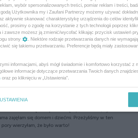
ć w fotelu, czułam, jakbym za moment miała
klam, wybór spersonalizowanych treści, pomiar reklam i treści, bad
zeczy schowane w paczce, a do oczu nagle
 zgodą Użytkownika my i Zaufani Partnerzy możemy używać dokład
 zrobić?!”, pomyślałam. Zaraz potem przyszła
az aktywnie skanować charakterystykę urządzenia do celów identyfi
ieta, która przysłała mi tę paczkę?”.
ść, prosimy o zgodę na korzystanie z tych technologii poprzez klikn
a i zawsze możesz ją zmienić/wycofać klikając przycisk ustawień pr
owiedź. Kilka sekund później przyszedł SMS,
ogu strony
. Niektóre rodzaje przetwarzania danych nie wymagaj
wysłałam pani prezent. Ale chyba niepotrzebnie.
iwić się takiemu przetwarzaniu. Preferencje będą miały zastosowanie
kajmy się za godzinę w kawiarni na rogu waszej
zombie poszłam do sypialni, by się ubrać, a przez
szymi informacjami, abyś mógł świadomie i komfortowo korzystać z
gółowe informacje dotyczące przetwarzania Twoich danych znajdzi
ałam w poduszkę, otulona zapachem wody
s
oraz po kliknięciu w „Ustawienia”.
e jego podkoszulek. „To jakaś manipulacja!”,
 mnie kocha, okazuje mi to na każdym kroku, a ja
swoje marzenia”.
Bo przecież kiedyś marzyłam
USTAWIENIA
dużej korporacji, o wyjazdach zagranicznych,
sem oddałam mężowi pałeczkę
– pozwoliłam, by
ama zajęłam się domem i dziećmi. Przeżyliśmy w ten
j pory wierzyłam, że było warto!