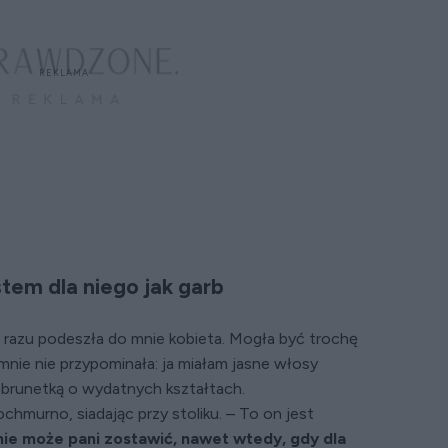
stem dla niego jak garb
od razu podeszła do mnie kobieta. Mogła być trochę
nie nie przypominała: ja miałam jasne włosy
a brunetką o wydatnych kształtach.
ochmurno, siadając przy stoliku. – To on jest
ie może pani zostawić, nawet wtedy, gdy dla