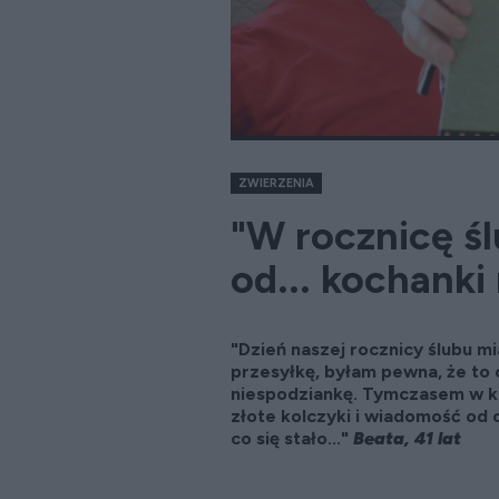
ZWIERZENIA
"W rocznicę ś
od... kochank
"Dzień naszej rocznicy ślubu m
przesyłkę, byłam pewna, że to 
niespodziankę. Tymczasem w ka
złote kolczyki i wiadomość od 
co się stało..."
Beata, 41 lat