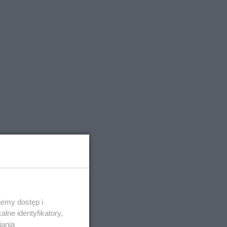
emy dostęp i
lne identyfikatory,
iania