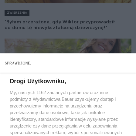
ZWIERZENIA
"Byłam przerażona, gdy Wiktor przyprowadził
do domu tę niewykształconą dziewczynę!"
Drogi Użytkowniku,
My, naszych 1162 zaufanych partnerów oraz inne
podmioty z Wydawnictwa Bauer uzyskujemy dostęp i
przechowujemy informacje na urządzeniu oraz
przetwarzamy dane osobowe, takie jak unikalne
identyfikatory, standardowe informacje wysyłane przez
urządzenie czy dane przeglądania w celu zapewniania
spersonalizowanych reklam, wybór spersonalizowanych