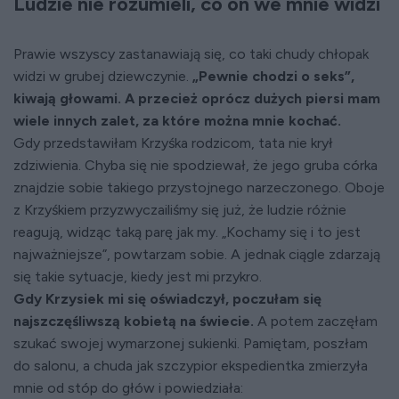
Ludzie nie rozumieli, co on we mnie widzi
Prawie wszyscy zastanawiają się, co taki chudy chłopak
widzi w grubej dziewczynie.
„Pewnie chodzi o seks”,
kiwają głowami. A przecież oprócz dużych piersi mam
wiele innych zalet, za które można mnie kochać.
Gdy przedstawiłam Krzyśka rodzicom, tata nie krył
zdziwienia. Chyba się nie spodziewał, że jego gruba córka
znajdzie sobie takiego przystojnego narzeczonego. Oboje
z Krzyśkiem przyzwyczailiśmy się już, że ludzie różnie
reagują, widząc taką parę jak my. „Kochamy się i to jest
najważniejsze”, powtarzam sobie. A jednak ciągle zdarzają
się takie sytuacje, kiedy jest mi przykro.
Gdy Krzysiek mi się oświadczył, poczułam się
najszczęśliwszą kobietą na świecie.
A potem zaczęłam
szukać swojej wymarzonej sukienki. Pamiętam, poszłam
do salonu, a chuda jak szczypior ekspedientka zmierzyła
mnie od stóp do głów i powiedziała: