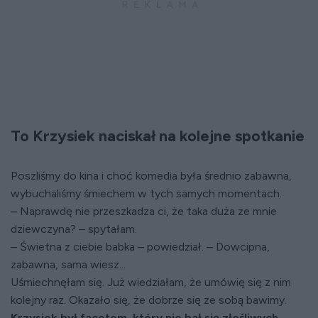
To Krzysiek naciskał na kolejne spotkanie
Poszliśmy do kina i choć komedia była średnio zabawna,
wybuchaliśmy śmiechem w tych samych momentach.
– Naprawdę nie przeszkadza ci, że taka duża ze mnie
dziewczyna? – spytałam.
– Świetna z ciebie babka – powiedział. – Dowcipna,
zabawna, sama wiesz...
Uśmiechnęłam się. Już wiedziałam, że umówię się z nim
kolejny raz. Okazało się, że dobrze się ze sobą bawimy.
Krzysiek był facetem, który nie bał się złośliwych