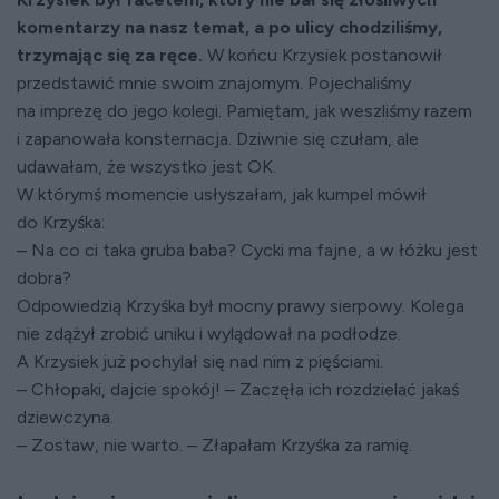
komentarzy na nasz temat, a po ulicy chodziliśmy,
trzymając się za ręce.
W końcu Krzysiek postanowił
przedstawić mnie swoim znajomym. Pojechaliśmy
na imprezę do jego kolegi. Pamiętam, jak weszliśmy razem
i zapanowała konsternacja. Dziwnie się czułam, ale
udawałam, że wszystko jest OK.
W którymś momencie usłyszałam, jak kumpel mówił
do Krzyśka:
– Na co ci taka gruba baba? Cycki ma fajne, a w łóżku jest
dobra?
Odpowiedzią Krzyśka był mocny prawy sierpowy. Kolega
nie zdążył zrobić uniku i wylądował na podłodze.
A Krzysiek już pochylał się nad nim z pięściami.
– Chłopaki, dajcie spokój! – Zaczęła ich rozdzielać jakaś
dziewczyna.
– Zostaw, nie warto. – Złapałam Krzyśka za ramię.