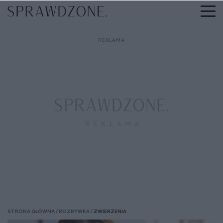
STRONA GŁÓWNA
ROZRYWKA
ZWIERZENIA