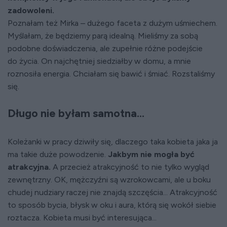
zadowoleni.
Poznałam też Mirka – dużego faceta z dużym uśmiechem.
Myślałam, że będziemy parą idealną. Mieliśmy za sobą
podobne doświadczenia, ale zupełnie różne podejście
do życia. On najchętniej siedziałby w domu, a mnie
roznosiła energia. Chciałam się bawić i śmiać. Rozstaliśmy
się.
Długo nie byłam samotna...
Koleżanki w pracy dziwiły się, dlaczego taka kobieta jaka ja
ma takie duże powodzenie.
Jakbym nie mogła być
atrakcyjna.
A przecież atrakcyjność to nie tylko wygląd
zewnętrzny. OK, mężczyźni są wzrokowcami, ale u boku
chudej nudziary raczej nie znajdą szczęścia... Atrakcyjność
to sposób bycia, błysk w oku i aura, którą się wokół siebie
roztacza. Kobieta musi być interesująca...