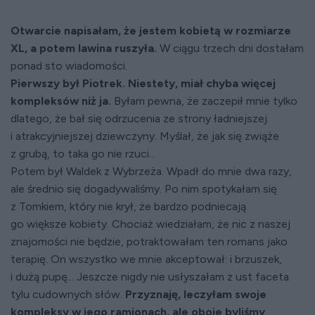
Otwarcie napisałam, że jestem kobietą w rozmiarze
XL, a potem lawina ruszyła.
W ciągu trzech dni dostałam
ponad sto wiadomości.
Pierwszy był Piotrek. Niestety, miał chyba więcej
kompleksów niż ja.
Byłam pewna, że zaczepił mnie tylko
dlatego, że bał się odrzucenia ze strony ładniejszej
i atrakcyjniejszej dziewczyny. Myślał, że jak się zwiąże
z grubą, to taka go nie rzuci...
Potem był Waldek z Wybrzeża. Wpadł do mnie dwa razy,
ale średnio się dogadywaliśmy. Po nim spotykałam się
z Tomkiem, który nie krył, że bardzo podniecają
go większe kobiety. Chociaż wiedziałam, że nic z naszej
znajomości nie będzie, potraktowałam ten romans jako
terapię. On wszystko we mnie akceptował: i brzuszek,
i dużą pupę... Jeszcze nigdy nie usłyszałam z ust faceta
tylu cudownych słów.
Przyznaję, leczyłam swoje
kompleksy w jego ramionach, ale oboje byliśmy