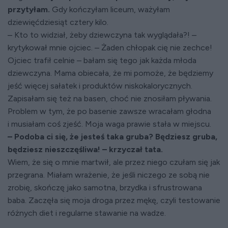
przytyłam.
Gdy kończyłam liceum, ważyłam
dziewięćdziesiąt cztery kilo.
– Kto to widział, żeby dziewczyna tak wyglądała?! –
krytykował mnie ojciec. – Żaden chłopak cię nie zechce!
Ojciec trafił celnie – bałam się tego jak każda młoda
dziewczyna. Mama obiecała, że mi pomoże, że będziemy
jeść więcej sałatek i produktów niskokalorycznych.
Zapisałam się też na basen, choć nie znosiłam pływania.
Problem w tym, że po basenie zawsze wracałam głodna
i musiałam coś zjeść. Moja waga prawie stała w miejscu.
– Podoba ci się, że jesteś taka gruba? Będziesz gruba,
będziesz nieszczęśliwa! – krzyczał tata.
Wiem, że się o mnie martwił, ale przez niego czułam się jak
przegrana. Miałam wrażenie, że jeśli niczego ze sobą nie
zrobię, skończę jako samotna, brzydka i sfrustrowana
baba. Zaczęła się moja droga przez mękę, czyli testowanie
różnych diet i regularne stawanie na wadze.