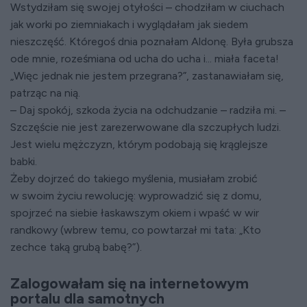
Wstydziłam się swojej otyłości – chodziłam w ciuchach
jak worki po ziemniakach i wyglądałam jak siedem
nieszczęść. Któregoś dnia poznałam Aldonę. Była grubsza
ode mnie, roześmiana od ucha do ucha i... miała faceta!
„Więc jednak nie jestem przegrana?”, zastanawiałam się,
patrząc na nią.
– Daj spokój, szkoda życia na odchudzanie – radziła mi. –
Szczęście nie jest zarezerwowane dla szczupłych ludzi.
Jest wielu mężczyzn, którym podobają się krąglejsze
babki.
Żeby dojrzeć do takiego myślenia, musiałam zrobić
w swoim życiu rewolucję: wyprowadzić się z domu,
spojrzeć na siebie łaskawszym okiem i wpaść w wir
randkowy (wbrew temu, co powtarzał mi tata: „Kto
zechce taką grubą babę?”).
Zalogowałam się na internetowym
portalu dla samotnych