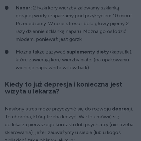
Napar:
2 łyżki kory wierzby zalewamy szklanką
gorącej wody i zaparzamy pod przykryciem 10 minut.
Przecedzamy. W razie stresu i bólu głowy pijemy 2
razy dziennie szklankę naparu. Można go osłodzić
miodem, ponieważ jest gorzki.
Można także zażywać
suplementy diety
(kapsułki),
które zawierają korę wierzby białej (na opakowaniu
widnieje napis white willow bark).
Kiedy to już depresja i konieczna jest
wizyta u lekarza?
Nasilony stres może przyczynić się do rozwoju
depresji
.
To choroba, którą trzeba leczyć. Warto umówić się
do lekarza pierwszego kontaktu lub psychiatry (nie trzeba
skierowania), jeżeli zauważymy u siebie (lub u kogoś
z bliskich) takie objawy jak m.in.: