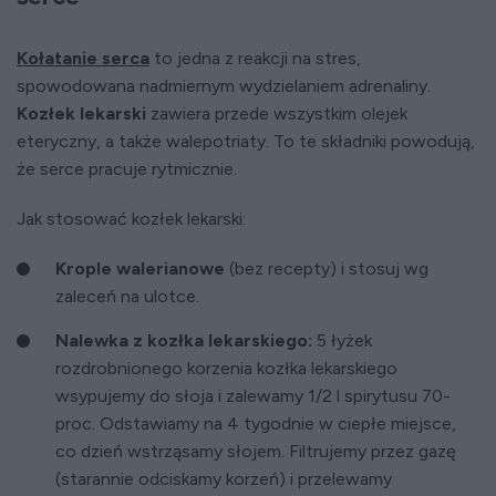
Kołatanie serca
to jedna z reakcji na stres,
spowodowana nadmiernym wydzielaniem adrenaliny.
Kozłek lekarski
zawiera przede wszystkim olejek
eteryczny, a także walepotriaty. To te składniki powodują,
że serce pracuje rytmicznie.
Jak stosować kozłek lekarski:
Krople walerianowe
(bez recepty) i stosuj wg
zaleceń na ulotce.
Nalewka z kozłka lekarskiego:
5 łyżek
rozdrobnionego korzenia kozłka lekarskiego
wsypujemy do słoja i zalewamy 1/2 l spirytusu 70-
proc. Odstawiamy na 4 tygodnie w ciepłe miejsce,
co dzień wstrząsamy słojem. Filtrujemy przez gazę
(starannie odciskamy korzeń) i przelewamy