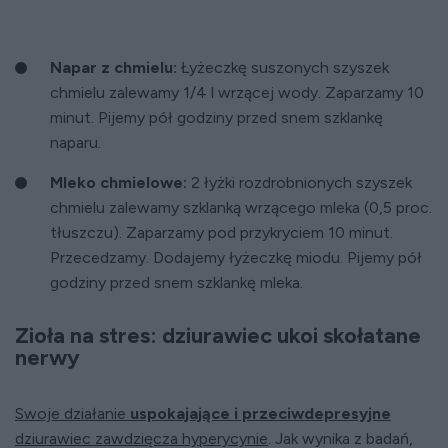
Napar z chmielu:
Łyżeczkę suszonych szyszek
chmielu zalewamy 1/4 l wrzącej wody. Zaparzamy 10
minut. Pijemy pół godziny przed snem szklankę
naparu.
Mleko chmielowe:
2 łyżki rozdrobnionych szyszek
chmielu zalewamy szklanką wrzącego mleka (0,5 proc.
tłuszczu). Zaparzamy pod przykryciem 10 minut.
Przecedzamy. Dodajemy łyżeczkę miodu. Pijemy pół
godziny przed snem szklankę mleka.
Zioła na stres: dziurawiec ukoi skołatane
nerwy
Swoje działanie
uspokajające i przeciwdepresyjne
dziurawiec zawdzięcza hyperycynie
. Jak wynika z badań,