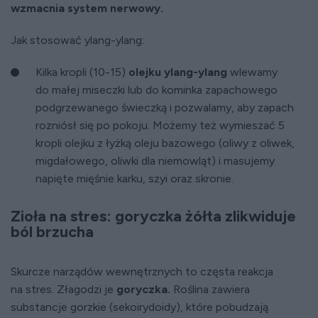
wzmacnia system nerwowy.
Jak stosować ylang-ylang:
Kilka kropli (10-15)
olejku ylang-ylang
wlewamy
do małej miseczki lub do kominka zapachowego
podgrzewanego świeczką i pozwalamy, aby zapach
rozniósł się po pokoju. Możemy też wymieszać 5
kropli olejku z łyżką oleju bazowego (oliwy z oliwek,
migdałowego, oliwki dla niemowląt) i masujemy
napięte mięśnie karku, szyi oraz skronie.
Zioła na stres: goryczka żółta zlikwiduje
ból brzucha
Skurcze narządów wewnętrznych to częsta reakcja
na stres. Złagodzi je
goryczka.
Roślina zawiera
substancje gorzkie (sekoirydoidy), które pobudzają