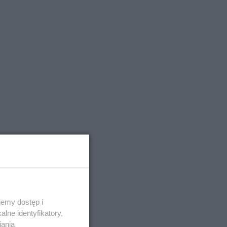
emy dostęp i
lne identyfikatory,
iania