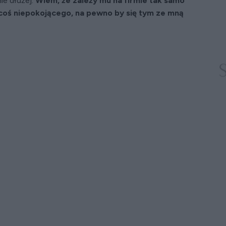
ie dłużej.
Wiem, że zależy mu na firmie tak samo
 coś niepokojącego, na pewno by się tym ze mną