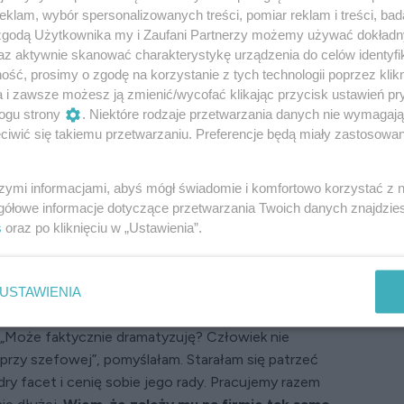
klam, wybór spersonalizowanych treści, pomiar reklam i treści, bad
tajemnicami, bo starałam się, by ludzie,
 zgodą Użytkownika my i Zaufani Partnerzy możemy używać dokład
cie, że możemy rozmawiać o wszystkim.
az aktywnie skanować charakterystykę urządzenia do celów identyfi
ze bardzo starannie dobierałam fachowców, których
ść, prosimy o zgodę na korzystanie z tych technologii poprzez klikn
rzykładałam do tego, byśmy dobrze się czuli
a i zawsze możesz ją zmienić/wycofać klikając przycisk ustawień pr
i się, że jestem niezłą szefową i nie trzeba mieć
ogu strony
. Niektóre rodzaje przetwarzania danych nie wymagaj
, że z każdej sytuacji jest wyjście. Dlaczego więc
iwić się takiemu przetwarzaniu. Preferencje będą miały zastosowanie
e za moimi plecami coś się dzieje?
anego z firmą? Może opowiadają sobie
szymi informacjami, abyś mógł świadomie i komfortowo korzystać z
ą fryzurę koleżanki – stwierdził Marek, mój
gółowe informacje dotyczące przetwarzania Twoich danych znajdzi
.
s
oraz po kliknięciu w „Ustawienia”.
oruszać przy mnie takich tematów jak faceci,
ją. Martwię się – odpowiedziałam.
USTAWIENIA
zauważyłem, żeby działo się coś niepokojącego, a też
łbym. – Wzruszył ramionami.
„Może faktycznie dramatyzuję? Człowiek nie
rzy szefowej”, pomyślałam. Starałam się patrzeć
dry facet i cenię sobie jego rady. Pracujemy razem