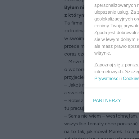
spersonalizowanych re
Byłam nieco rozczarowana tymi 
ulepszanie usług. Za
z którymi pracuję, mieli poczu
geolokalizacyjnych or
Ta firma to moje dziecko i zaws
cenimy Twoją prywatno
zatrudniałam. Bardzo dużą wagę p
Zgoda jest dobrowoln
w swoim towarzystwie. Wydawało m
się w lewym dolnym r
przede mną sekretów. Powtarzałam
ale masz prawo sprzec
witrynie.
coraz częściej miałam wrażenie, ż
– Może to coś zupełnie niezwiąz
Zapoznaj się z poniż
o wczorajszej randce albo obgaduj
internetowych. Szcze
przyjaciel i jednocześnie zastępca
Prywatności
i
Cookie
– Jakoś nigdy nie krępowały się p
a swoich fryzur raczej nie obgadu
PARTNERZY
– Robisz z igły widły. Serio, nie 
tu pracuję i też je znam, zauważy
– Sama nie wiem – westchnęłam. 
wszystkie tematy chce poruszać p
na to tak, jak mówił Marek. To mą