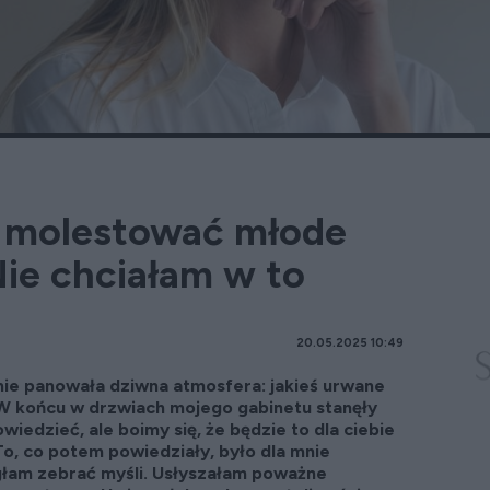
y molestować młode
ie chciałam w to
20.05.2025 10:49
mie panowała dziwna atmosfera: jakieś urwane
W końcu w drzwiach mojego gabinetu stanęły
owiedzieć, ale boimy się, że będzie to dla ciebie
To, co potem powiedziały, było dla mnie
głam zebrać myśli. Usłyszałam poważne