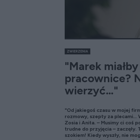
ZWIERZENIA
"Marek miałb
pracownice? N
wierzyć…"
"Od jakiegoś czasu w mojej fir
rozmowy, szepty za plecami… 
Zosia i Anita. – Musimy ci coś p
trudne do przyjęcia – zaczęły. 
szokiem! Kiedy wyszły, nie mo