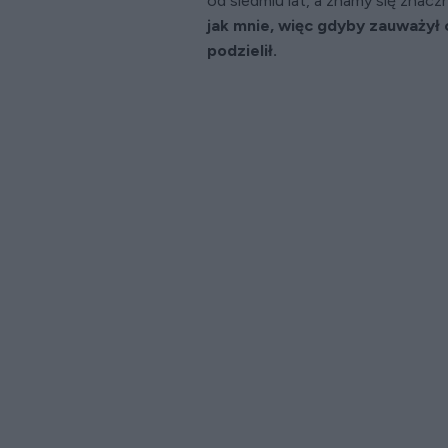
od siedmiu lat, a znamy się znaczn
jak mnie, więc gdyby zauważył
podzielił.