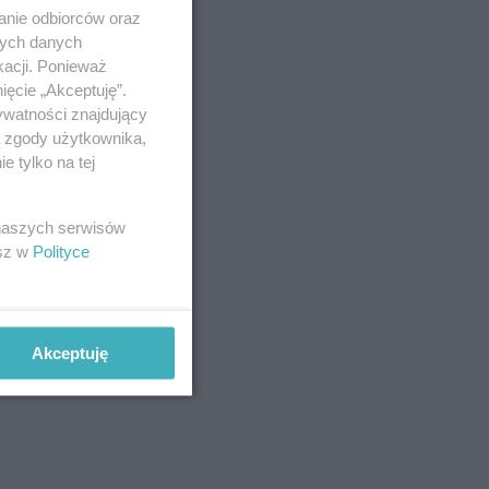
anie odbiorców oraz
nych danych
kacji. Ponieważ
ięcie „Akceptuję”.
ywatności znajdujący
ą zgody użytkownika,
 tylko na tej
 naszych serwisów
esz w
Polityce
Akceptuję