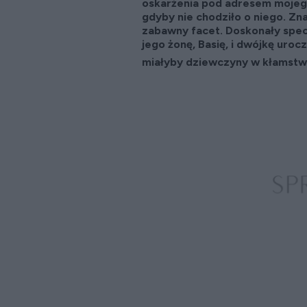
oskarżenia pod adresem mojeg
gdyby nie chodziło o niego. Zn
zabawny facet. Doskonały specj
jego żonę, Basię, i dwójkę uroczy
miałyby dziewczyny w kłamstwi