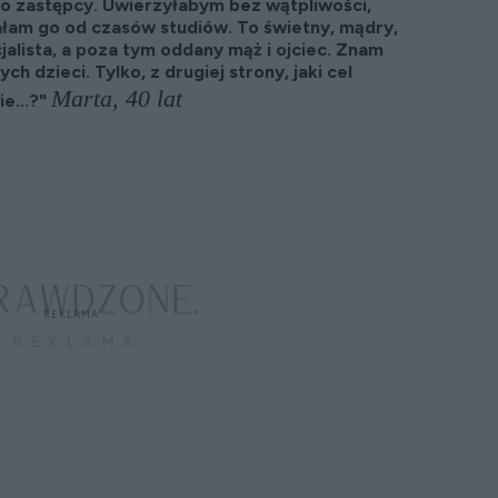
o zastępcy. Uwierzyłabym bez wątpliwości,
ałam go od czasów studiów. To świetny, mądry,
alista, a poza tym oddany mąż i ojciec. Znam
ch dzieci. Tylko, z drugiej strony, jaki cel
Marta, 40 lat
e...?"