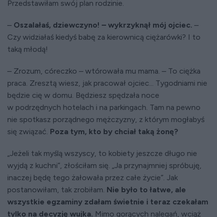
Przedstawiłam swój plan rodzinie.
–
Oszalałaś, dziewczyno! – wykrzyknął mój ojciec.
–
Czy widziałaś kiedyś babę za kierownicą ciężarówki? I to
taką młodą!
– Zrozum, córeczko – wtórowała mu mama. – To ciężka
praca. Zresztą wiesz, jak pracował ojciec... Tygodniami nie
będzie cię w domu. Będziesz spędzała noce
w podrzędnych hotelach i na parkingach. Tam na pewno
nie spotkasz porządnego mężczyzny, z którym mogłabyś
się związać.
Poza tym, kto by chciał taką żonę?
„Jeżeli tak myślą wszyscy, to kobiety jeszcze długo nie
wyjdą z kuchni”, złościłam się. „Ja przynajmniej spróbuję,
inaczej będę tego żałowała przez całe życie”. Jak
postanowiłam, tak zrobiłam.
Nie było to łatwe, ale
wszystkie egzaminy zdałam świetnie i teraz czekałam
tylko na decyzję wujka.
Mimo gorących nalegań, wciąż