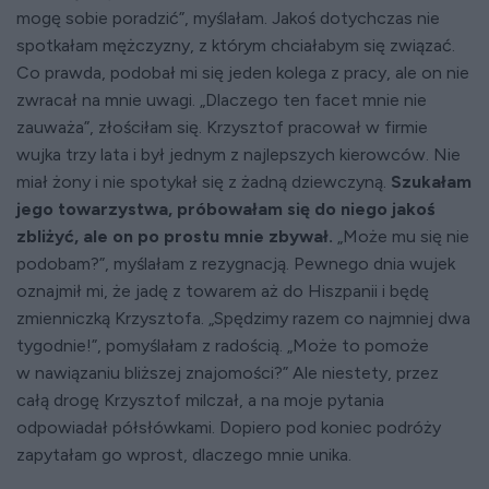
mogę sobie poradzić”, myślałam. Jakoś dotychczas nie
spotkałam mężczyzny, z którym chciałabym się związać.
Co prawda, podobał mi się jeden kolega z pracy, ale on nie
zwracał na mnie uwagi. „Dlaczego ten facet mnie nie
zauważa”, złościłam się. Krzysztof pracował w firmie
wujka trzy lata i był jednym z najlepszych kierowców. Nie
miał żony i nie spotykał się z żadną dziewczyną.
Szukałam
jego towarzystwa, próbowałam się do niego jakoś
zbliżyć, ale on po prostu mnie zbywał.
„Może mu się nie
podobam?”, myślałam z rezygnacją. Pewnego dnia wujek
oznajmił mi, że jadę z towarem aż do Hiszpanii i będę
zmienniczką Krzysztofa. „Spędzimy razem co najmniej dwa
tygodnie!”, pomyślałam z radością. „Może to pomoże
w nawiązaniu bliższej znajomości?” Ale niestety, przez
całą drogę Krzysztof milczał, a na moje pytania
odpowiadał półsłówkami. Dopiero pod koniec podróży
zapytałam go wprost, dlaczego mnie unika.