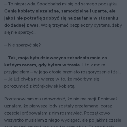
– To nieprawda. Spodobałaś mi się od samego początku.
Cenię kobiety niezależne, samodzielne i uparte, ale
jakoś nie potrafię zdobyć się na zaufanie w stosunku
do żadnej z was.
Wolę trzymać bezpieczny dystans, żeby
się nie sparzyć...
– Nie sparzyć się?
–
Tak, moja była dziewczyna zdradzała mnie za
każdym razem, gdy byłem w trasie.
I to z moim
przyjacielem – w jego głosie brzmiało rozgoryczenie i żal...
– Ja już chyba nie wierzę w to, że mógłbym się
porozumieć z którąkolwiek kobietą.
Postanowiłam mu udowodnić, że nie ma racji. Ponieważ
uznałam, że pierwsze lody zostały przełamane, coraz
częściej próbowałam z nim rozmawiać. Początkowo
wszystko musiałam z niego wyciągać, ale po jakimś czasie