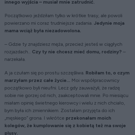
innego wyjścia – musiał mnie zatrudnić.
Początkowo jeździłam tylko w krótkie trasy, ale powoli
powierzano mi coraz trudniejsze zadania.
Jedynie moja
mama wciąż była niezadowolona.
– Gdzie ty znajdziesz męża, przecież jesteś w ciągłych
rozjazdach...
Czy ty nie chcesz mieć domu, rodziny?
–
narzekała.
A ja czułam się po prostu szczęśliwa.
Robiłam to, o czym
marzyłam przez całe życie...
Moi współpracownicy
początkowo byli nieufni. Lecz gdy zauważyli, że radzę
sobie nie gorzej od nich, zaakceptowali mnie. Po miesiącu
miałam opinię świetnego kierowcy i wielu z nich chciało,
bym była ich zmiennikiem. Zostałam przyjęta do ich
„męskiego” grona. I wkrótce
przekonałam moich
kolegów, że kumplowanie się z kobietą też ma swoje
plusy.