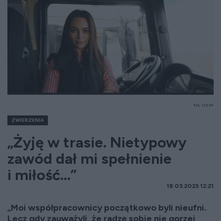
Fot. 123 RF
ZWIERZENIA
„Żyję w trasie. Nietypowy
zawód dał mi spełnienie
i miłość...”
18.03.2025 12:21
„Moi współpracownicy początkowo byli nieufni.
Lecz gdy zauważyli, że radzę sobie nie gorzej