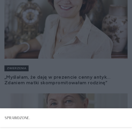
ZWIERZENIA
„Myślałam, że daję w prezencie cenny antyk...
Zdaniem matki skompromitowałam rodzinę”