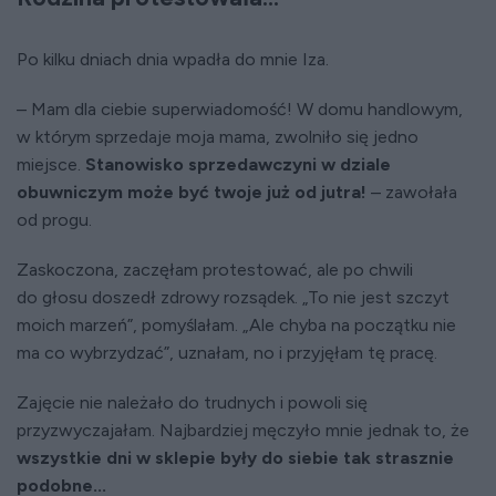
Po kilku dniach dnia wpadła do mnie Iza.
– Mam dla ciebie superwiadomość! W domu handlowym,
w którym sprzedaje moja mama, zwolniło się jedno
miejsce.
Stanowisko sprzedawczyni w dziale
obuwniczym może być twoje już od jutra!
– zawołała
od progu.
Zaskoczona, zaczęłam protestować, ale po chwili
do głosu doszedł zdrowy rozsądek. „To nie jest szczyt
moich marzeń”, pomyślałam. „Ale chyba na początku nie
ma co wybrzydzać”, uznałam, no i przyjęłam tę pracę.
Zajęcie nie należało do trudnych i powoli się
przyzwyczajałam. Najbardziej męczyło mnie jednak to, że
wszystkie dni w sklepie były do siebie tak strasznie
podobne...