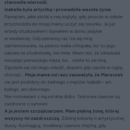
stanowiła wierność.
Izabella była artystką i prowadziła wesołe życie.
Pamiętam, jakie plotki o niej krążyły, gdy jeszcze w szkole
przychodziła do mojej mamy uczyć się rysunku. Ja już
wtedy studiowałem i bywałem w domu jedynie
w weekendy. Gdy pierwszy raz Iza się mną
zainteresowała, na pewno miała chłopaka, bo to jego
zabrała na studniówkę, nie mnie. Wiem też, że zdradzała
swojego pierwszego męża, bo… robiła to ze mną.
Zgodziła się od niego odejść, dopiero gdy zaszła w ciążę,
chociaż…
Moja mama od razu zauważyła, że Mareczek
nie jest podobny do żadnego z mężów Izabelli – ani
byłego, ani obecnego.
Nie rozmawiam z nią od dnia ślubu. Teściowe zawsze są
zazdrosne o synowe.
A ja jestem szczęściarzem. Mam piękną żonę, której
wszyscy mi zazdroszczą.
Zdolną kobietę o artystycznej
duszy. Kochającą, troskliwą i zawsze chętną, gdy