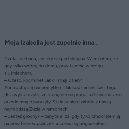
Moja Izabella jest zupełnie inna...
Czuła, kochana, absolutnie perfekcyjna. Wiedziałem, że
gdy tylko wrócę do domu, powita mnie w progu
z uśmiechem.
– Cześć, kochanie! Jak ci minął dzień?
Ani trochę się nie pomyliłem. Jak codziennie, tak i tego
dnia wystarczyło, że stanąłem na progu, a drzwi zaraz się
przede mną otworzyły. Stała w nich Izabella z naszą
najmłodszą Zuzią w ramionach.
– Jesteś głodny? – zapytała Iza, gdy tylko cmoknąłem ją
na powitanie w policzek, a córeczkę pogłaskałem