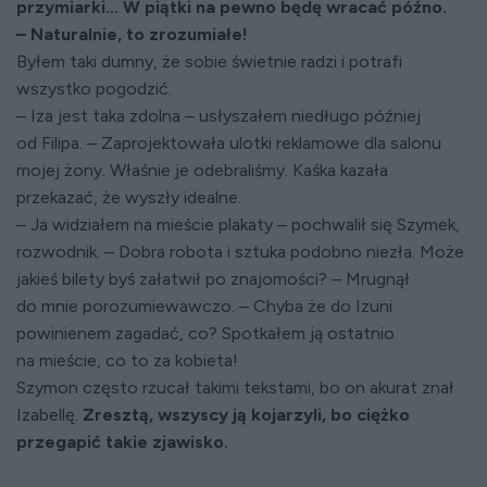
przymiarki… W piątki na pewno będę wracać późno.
– Naturalnie, to zrozumiałe!
Byłem taki dumny, że sobie świetnie radzi i potrafi
wszystko pogodzić.
– Iza jest taka zdolna – usłyszałem niedługo później
od Filipa. – Zaprojektowała ulotki reklamowe dla salonu
mojej żony. Właśnie je odebraliśmy. Kaśka kazała
przekazać, że wyszły idealne.
– Ja widziałem na mieście plakaty – pochwalił się Szymek,
rozwodnik. – Dobra robota i sztuka podobno niezła. Może
jakieś bilety byś załatwił po znajomości? – Mrugnął
do mnie porozumiewawczo. – Chyba że do Izuni
powinienem zagadać, co? Spotkałem ją ostatnio
na mieście, co to za kobieta!
Szymon często rzucał takimi tekstami, bo on akurat znał
Izabellę.
Zresztą, wszyscy ją kojarzyli, bo ciężko
przegapić takie zjawisko.