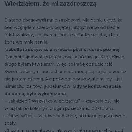
Wiedziałem, że mi zazdroszczą
Dlatego obgadywali mnie za plecami. Nie da się ukryć, że
pod względem szeroko pojętej „urody” nieco od siebie
odstawaliśmy, ale miałem inne szlachetne cechy, które
żona we mnie ceniła.
Izabella rzeczywiście wracała późno, coraz później.
Dziećmi zajmowała się teściowa, a później ja. Szczęśliwie
długo byłem kawalerem, więc potrafię coś upichcić.
Swoimi własnymi pociechami też mogę się zająć, przecież
nie jestem ofermą. Ale potwornie brakowało mi Izy – jej
uśmiechu, żartów, pocałunków.
Gdy w końcu wracała
do domu, była wykończona.
– Jak dzieci? Wszystko w porządku? – zapytała czujnie
w piątek po kolejnym długim posiedzeniu z aktorami.
– Oczywiście! – zapewniłem żonę, bo maluchy już dawno
spały.
Chciałem ją pocałować, ale wymknęła mi się szybko pod