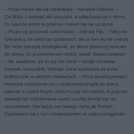
– Moja Hanka tak się zaniedbała – narzekał Staszek. –
Od ślubu z dziesięć kilo przytyła, a odkąd pracuje z domu,
to zawsze siedzi w piżamie i nawet się nie uczesze.
– Mojej się gotować odechciało – żalił się Filip. – Niby ma
tyle pracy, że siedzi po godzinach, ale ja tam jej nie wierzę.
Bo teraz zaczęła przebąkiwać, że skoro pierwszy wracam
do domu, to ja powinienem zrobić obiad. Niedoczekanie!
– Ba, wiadomo, że im się nie chce! – dodał od siebie
Szymek, rozwodnik, którego żona wystawiła za drzwi
praktycznie w samych skarpetach. – Moja świętej pamięci
mamusia codziennie ojcu szykowała kanapki do pracy,
zawsze z czymś innym, żeby mu się nie nudziło. A ja przez
dziesięć lat małżeństwa nawet suchej kromki się nie
doczekałem. Nie każdy ma takiego farta jak Roman...
Zgadzałem się z tym stwierdzeniem w całej rozciągłości.