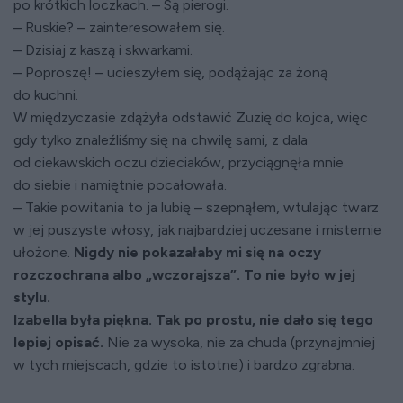
po krótkich loczkach. – Są pierogi.
– Ruskie? – zainteresowałem się.
– Dzisiaj z kaszą i skwarkami.
– Poproszę! – ucieszyłem się, podążając za żoną
do kuchni.
W międzyczasie zdążyła odstawić Zuzię do kojca, więc
gdy tylko znaleźliśmy się na chwilę sami, z dala
od ciekawskich oczu dzieciaków, przyciągnęła mnie
do siebie i namiętnie pocałowała.
– Takie powitania to ja lubię – szepnąłem, wtulając twarz
w jej puszyste włosy, jak najbardziej uczesane i misternie
ułożone.
Nigdy nie pokazałaby mi się na oczy
rozczochrana albo „wczorajsza”. To nie było w jej
stylu.
Izabella była piękna. Tak po prostu, nie dało się tego
lepiej opisać.
Nie za wysoka, nie za chuda (przynajmniej
w tych miejscach, gdzie to istotne) i bardzo zgrabna.