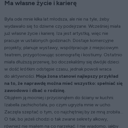
Ma własne życie i karierę
Była ode mnie kilka lat młodsza, ale nie na tyle, żeby
wydawało się to dziwne czy podejrzane. Wcześniej miała
już własne życie i karierę. Iza jest artystką, więc nie
pracuje w ustalonych godzinach. Dostaje komercyjne
projekty, planuje wystawy, współpracuje z miejscowym
teatrem, przygotowując scenografię i kostiumy. Ostatnio
miała dłuższą przerwę, bo doczekaliśmy się dwójki dzieci
w dość krótkim odstępie czasu, jednak powoli wraca
do aktywności.
Moja żona stanowi najlepszy przykład
na to, że naprawdę można mieć wszystko: spełniać się
zawodowo i dbać o rodzinę.
Objąłem ją mocniej i przycisnąłem do ściany w kuchni.
Izabella zachichotała, po czym ugryzła mnie w ucho.
Zaczęła szeptać o tym, co najchętniej by ze mną zrobiła…
O tak, bo jeżeli chodzi o tak zwane sekrety alkowy,
również nie miałem na co narzekać. I nie wiadomo, jakby