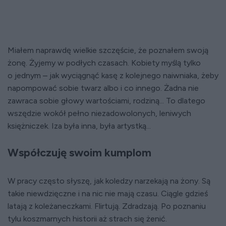
Miałem naprawdę wielkie szczęście, że poznałem swoją
żonę. Żyjemy w podłych czasach. Kobiety myślą tylko
o jednym – jak wyciągnąć kasę z kolejnego naiwniaka, żeby
napompować sobie twarz albo i co innego. Żadna nie
zawraca sobie głowy wartościami, rodziną... To dlatego
wszędzie wokół pełno niezadowolonych, leniwych
księżniczek. Iza była inna, była artystką...
Współczuję swoim kumplom
W pracy często słyszę, jak koledzy narzekają na żony. Są
takie niewdzięczne i na nic nie mają czasu. Ciągle gdzieś
latają z koleżaneczkami. Flirtują. Zdradzają. Po poznaniu
tylu koszmarnych historii aż strach się żenić.