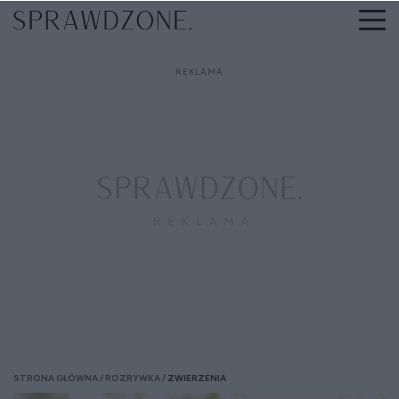
STRONA GŁÓWNA
ROZRYWKA
ZWIERZENIA