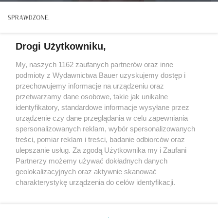
Drogi Użytkowniku,
My, naszych 1162 zaufanych partnerów oraz inne
podmioty z Wydawnictwa Bauer uzyskujemy dostęp i
przechowujemy informacje na urządzeniu oraz
przetwarzamy dane osobowe, takie jak unikalne
identyfikatory, standardowe informacje wysyłane przez
urządzenie czy dane przeglądania w celu zapewniania
spersonalizowanych reklam, wybór spersonalizowanych
treści, pomiar reklam i treści, badanie odbiorców oraz
ZWIERZENIA
ulepszanie usług. Za zgodą Użytkownika my i Zaufani
„Gorzki dżem z mirabelek odmienił moje życie. Nie
Partnerzy możemy używać dokładnych danych
myślałam, że kiedyś go zrobię...!”
geolokalizacyjnych oraz aktywnie skanować
charakterystykę urządzenia do celów identyfikacji.
Ponieważ cenimy Twoją prywatność, prosimy o zgodę na
korzystanie z tych technologii poprzez kliknięcie
„Akceptuję”. Zgoda jest dobrowolna i zawsze możesz ją