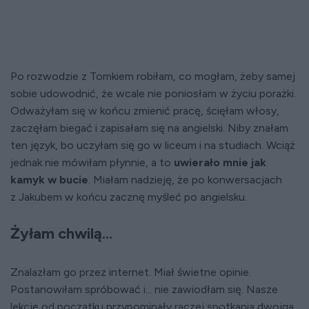
Po rozwodzie z Tomkiem robiłam, co mogłam, żeby samej
sobie udowodnić, że wcale nie poniosłam w życiu porażki.
Odważyłam się w końcu zmienić pracę, ścięłam włosy,
zaczęłam biegać i zapisałam się na angielski. Niby znałam
ten język, bo uczyłam się go w liceum i na studiach. Wciąż
jednak nie mówiłam płynnie, a to
uwierało mnie jak
kamyk w bucie
. Miałam nadzieję, że po konwersacjach
z Jakubem w końcu zacznę myśleć po angielsku.
Żyłam chwilą...
Znalazłam go przez internet. Miał świetne opinie.
Postanowiłam spróbować i... nie zawiodłam się. Nasze
lekcje od początku przypominały raczej spotkania dwojga