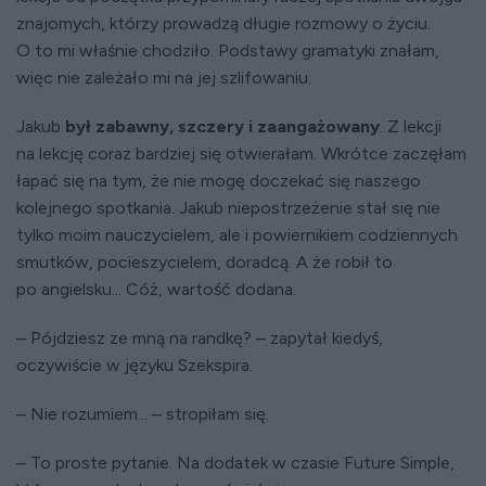
znajomych, którzy prowadzą długie rozmowy o życiu.
O to mi właśnie chodziło. Podstawy gramatyki znałam,
więc nie zależało mi na jej szlifowaniu.
Jakub
był zabawny, szczery i zaangażowany
. Z lekcji
na lekcję coraz bardziej się otwierałam. Wkrótce zaczęłam
łapać się na tym, że nie mogę doczekać się naszego
kolejnego spotkania. Jakub niepostrzeżenie stał się nie
tylko moim nauczycielem, ale i powiernikiem codziennych
smutków, pocieszycielem, doradcą. A że robił to
po angielsku... Cóż, wartość dodana.
– Pójdziesz ze mną na randkę? – zapytał kiedyś,
oczywiście w języku Szekspira.
– Nie rozumiem... – stropiłam się.
– To proste pytanie. Na dodatek w czasie Future Simple,