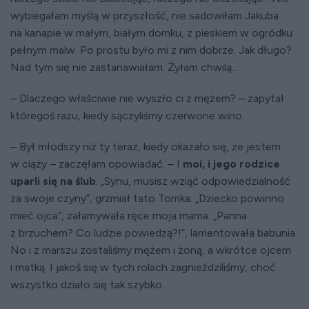
wybiegałam myślą w przyszłość, nie sadowiłam Jakuba
na kanapie w małym, białym domku, z pieskiem w ogródku
pełnym malw. Po prostu było mi z nim dobrze. Jak długo?
Nad tym się nie zastanawiałam. Żyłam chwilą...
– Dlaczego właściwie nie wyszło ci z mężem? – zapytał
któregoś razu, kiedy sączyliśmy czerwone wino.
– Był młodszy niż ty teraz, kiedy okazało się, że jestem
w ciąży – zaczęłam opowiadać. – I
moi, i jego rodzice
uparli się na ślub
. „Synu, musisz wziąć odpowiedzialność
za swoje czyny”, grzmiał tato Tomka. „Dziecko powinno
mieć ojca”, załamywała ręce moja mama. „Panna
z brzuchem? Co ludzie powiedzą?!”, lamentowała babunia.
No i z marszu zostaliśmy mężem i żoną, a wkrótce ojcem
i matką. I jakoś się w tych rolach zagnieździliśmy, choć
wszystko działo się tak szybko.