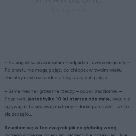
– Po angielsku zrozumiałam – odparłam, czerwieniąc się. –
Po prostu nie mogę pojąć, co chłopak w twoim wieku
chciałby robić na randce z taką starą babą jak ja.
– Same niecne i grzeszne rzeczy – odparł zadziornie. –
Poza tym,
jesteś tylko 10 lat starsza ode mnie
, więc nie
zgrywaj mi tu sędziwej matrony – dodał po chwili. I tak to
się zaczęło...
Rzuciłam się w ten związek jak na głęboką wodę
,
niczego sobie nie obiecując, niczego nie oczekując... Nie