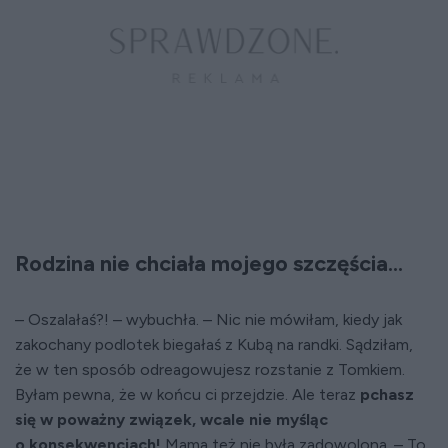
Rodzina nie chciała mojego szczęścia...
– Oszalałaś?! – wybuchła. – Nic nie mówiłam, kiedy jak
zakochany podlotek biegałaś z Kubą na randki. Sądziłam,
że w ten sposób odreagowujesz rozstanie z Tomkiem.
Byłam pewna, że w końcu ci przejdzie. Ale teraz
pchasz
się w poważny związek, wcale nie myśląc
o konsekwencjach!
Mama też nie była zadowolona. – To