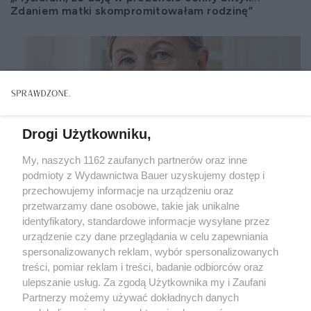
Zdaniem matki skompromitowałam rodzinę”
Drogi Użytkowniku,
My, naszych 1162 zaufanych partnerów oraz inne
podmioty z Wydawnictwa Bauer uzyskujemy dostęp i
przechowujemy informacje na urządzeniu oraz
przetwarzamy dane osobowe, takie jak unikalne
identyfikatory, standardowe informacje wysyłane przez
urządzenie czy dane przeglądania w celu zapewniania
spersonalizowanych reklam, wybór spersonalizowanych
treści, pomiar reklam i treści, badanie odbiorców oraz
ZWIERZENIA
ulepszanie usług. Za zgodą Użytkownika my i Zaufani
„Gorzki dżem z mirabelek odmienił moje życie. Nie
Partnerzy możemy używać dokładnych danych
myślałam, że kiedyś go zrobię...!”