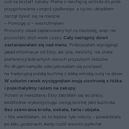
coś na kształt żałoby. Mama z niechęcią wróciła do prób
przygotowania czegoś zjadliwego, a ojciec ukradkiem
zaczął żywić się na mieście.
– Pomogę ci – westchnęłam.
Proszony obiad zaplanowany był na niedzielę, więc nie
pozostało zbyt wiele czasu.
Cały następny dzień
zastanawiałam się nad menu.
Próbowałam wyciągnąć
jakieś informacje od Elizy, ale ona, niestety, nie znała
preferencji kulinarnych swoich przyszłych teściów.
Po długim namyśle zdecydowałam się postawić
na tradycyjną polską kuchnię z lekką włoską nutą na deser.
W sobotni ranek wyciągnęłam moją siostrunię z łóżka
i pojechałyśmy razem na zakupy.
Potem w mieszkaniu Elizy zabrałam się do pracy,
bezlitośnie wykorzystując swoją siostrę jako kuchcika.
Bez szemrania kroiła, siekała, tarła i ubijała.
– Nie wiedziałam, że to będzie tyle roboty – powiedziała
po kilku godzinach, kiedy rosół wesoło pyrkotał