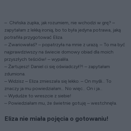
– Chińska zupka, jak rozumiem, nie wchodzi w grę? –
zapytałam z lekką ironią, bo to była jedyna potrawa, jaką
potrafiła przygotować Eliza.
– Zwariowałaś? – popatrzyła na mnie z urazą. – To ma być
najprawdziwszy na świecie domowy obiad dla moich
przyszłych teściów! – wypaliła.
– Żartujesz! Daniel ci się oświadczył?! – zapytałam
zdumiona.
– Widzisz – Eliza zmieszała się lekko. – On myśli... To
znaczy ja mu powiedziałam... No więc... On i ja...
– Wyduśże to wreszcie z siebie!
– Powiedziałam mu, że świetnie gotuję – westchnęła.
Eliza nie miała pojęcia o gotowaniu!