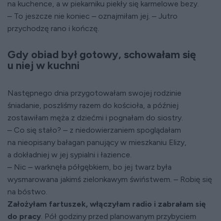
na kuchence, a w piekarniku piekły się karmelowe bezy.
– To jeszcze nie koniec – oznajmiłam jej. – Jutro
przychodzę rano i kończę.
Gdy obiad był gotowy, schowałam się
u niej w kuchni
Następnego dnia przygotowałam swojej rodzinie
śniadanie, poszliśmy razem do kościoła, a później
zostawiłam męża z dziećmi i pognałam do siostry.
– Co się stało? – z niedowierzaniem spoglądałam
na nieopisany bałagan panujący w mieszkaniu Elizy,
a dokładniej w jej sypialni i łazience.
– Nic – warknęła półgębkiem, bo jej twarz była
wysmarowana jakimś zielonkawym świństwem. – Robię się
na bóstwo.
Założyłam fartuszek, włączyłam radio i zabrałam się
do pracy
. Pół godziny przed planowanym przybyciem