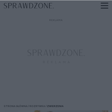
STRONA GŁÓWNA
ROZRYWKA
ZWIERZENIA