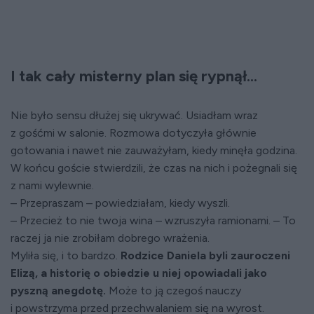
I tak cały misterny plan się rypnął...
Nie było sensu dłużej się ukrywać. Usiadłam wraz
z gośćmi w salonie. Rozmowa dotyczyła głównie
gotowania i nawet nie zauważyłam, kiedy minęła godzina.
W końcu goście stwierdzili, że czas na nich i pożegnali się
z nami wylewnie.
– Przepraszam – powiedziałam, kiedy wyszli.
– Przecież to nie twoja wina – wzruszyła ramionami. – To
raczej ja nie zrobiłam dobrego wrażenia.
Myliła się, i to bardzo.
Rodzice Daniela byli zauroczeni
Elizą, a historię o obiedzie u niej opowiadali jako
pyszną anegdotę.
Może to ją czegoś nauczy
i powstrzyma przed przechwalaniem się na wyrost.