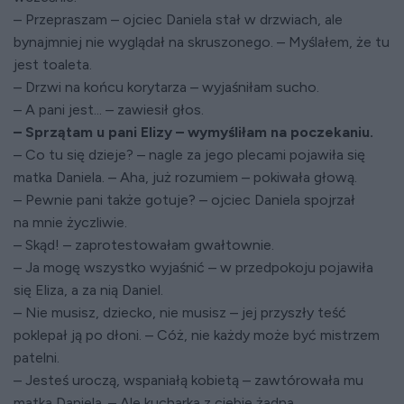
– Przepraszam – ojciec Daniela stał w drzwiach, ale
bynajmniej nie wyglądał na skruszonego. – Myślałem, że tu
jest toaleta.
– Drzwi na końcu korytarza – wyjaśniłam sucho.
– A pani jest... – zawiesił głos.
– Sprzątam u pani Elizy – wymyśliłam na poczekaniu.
– Co tu się dzieje? – nagle za jego plecami pojawiła się
matka Daniela. – Aha, już rozumiem – pokiwała głową.
– Pewnie pani także gotuje? – ojciec Daniela spojrzał
na mnie życzliwie.
– Skąd! – zaprotestowałam gwałtownie.
– Ja mogę wszystko wyjaśnić – w przedpokoju pojawiła
się Eliza, a za nią Daniel.
– Nie musisz, dziecko, nie musisz – jej przyszły teść
poklepał ją po dłoni. – Cóż, nie każdy może być mistrzem
patelni.
– Jesteś uroczą, wspaniałą kobietą – zawtórowała mu
matka Daniela. – Ale kucharka z ciebie żadna.