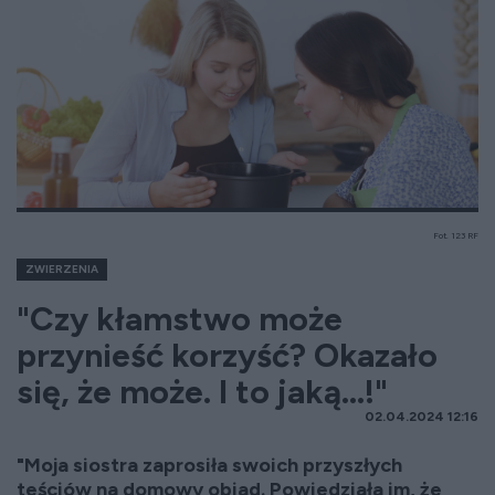
Fot. 123 RF
ZWIERZENIA
"Czy kłamstwo może
przynieść korzyść? Okazało
się, że może. I to jaką...!"
02.04.2024 12:16
"Moja siostra zaprosiła swoich przyszłych
teściów na domowy obiad. Powiedziała im, że