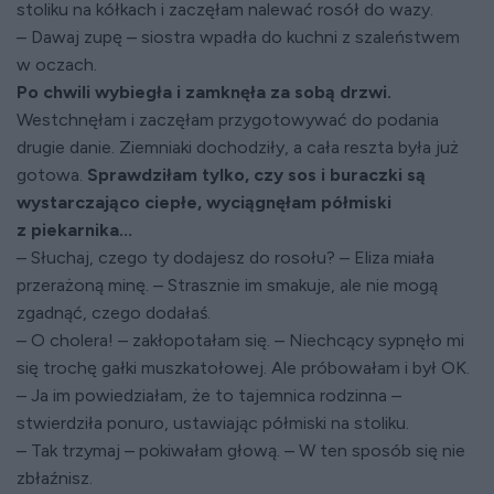
stoliku na kółkach i zaczęłam nalewać rosół do wazy.
– Dawaj zupę – siostra wpadła do kuchni z szaleństwem
w oczach.
Po chwili wybiegła i zamknęła za sobą drzwi.
Westchnęłam i zaczęłam przygotowywać do podania
drugie danie. Ziemniaki dochodziły, a cała reszta była już
gotowa.
Sprawdziłam tylko, czy sos i buraczki są
wystarczająco ciepłe, wyciągnęłam półmiski
z piekarnika...
– Słuchaj, czego ty dodajesz do rosołu? – Eliza miała
przerażoną minę. – Strasznie im smakuje, ale nie mogą
zgadnąć, czego dodałaś.
– O cholera! – zakłopotałam się. – Niechcący sypnęło mi
się trochę gałki muszkatołowej. Ale próbowałam i był OK.
– Ja im powiedziałam, że to tajemnica rodzinna –
stwierdziła ponuro, ustawiając półmiski na stoliku.
– Tak trzymaj – pokiwałam głową. – W ten sposób się nie
zbłaźnisz.