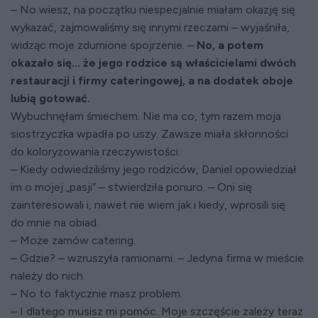
– No wiesz, na początku niespecjalnie miałam okazję się
wykazać, zajmowaliśmy się innymi rzeczami – wyjaśniła,
widząc moje zdumione spojrzenie. –
No, a potem
okazało się... że jego rodzice są właścicielami dwóch
restauracji i firmy cateringowej, a na dodatek oboje
lubią gotować.
Wybuchnęłam śmiechem. Nie ma co, tym razem moja
siostrzyczka wpadła po uszy. Zawsze miała skłonności
do koloryzowania rzeczywistości.
– Kiedy odwiedziliśmy jego rodziców, Daniel opowiedział
im o mojej „pasji” – stwierdziła ponuro. – Oni się
zainteresowali i, nawet nie wiem jak i kiedy, wprosili się
do mnie na obiad.
– Może zamów catering.
– Gdzie? – wzruszyła ramionami. – Jedyna firma w mieście
należy do nich.
– No to faktycznie masz problem.
– I dlatego musisz mi pomóc. Moje szczęście zależy teraz