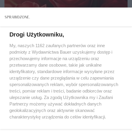
Drogi Użytkowniku,
My, naszych 1162 zaufanych partnerów oraz inne
podmioty z Wydawnictwa Bauer uzyskujemy dostęp i
przechowujemy informacje na urządzeniu oraz
przetwarzamy dane osobowe, takie jak unikalne
identyfikatory, standardowe informacje wysyłane przez
urządzenie czy dane przeglądania w celu zapewniania
spersonalizowanych reklam, wybór spersonalizowanych
ZWIERZENIA
treści, pomiar reklam i treści, badanie odbiorców oraz
"Nigdy nie zapomniałam siedmiu czerwonych róż
ulepszanie usług. Za zgodą Użytkownika my i Zaufani
od Jurka. Byłam już wdową, gdy znowu je od niego
Partnerzy możemy używać dokładnych danych
dostałam..."
geolokalizacyjnych oraz aktywnie skanować
charakterystykę urządzenia do celów identyfikacji.
Ponieważ cenimy Twoją prywatność, prosimy o zgodę na
korzystanie z tych technologii poprzez kliknięcie