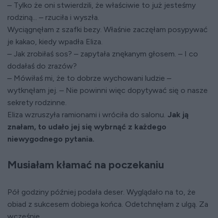
– Tylko że oni stwierdzili, że właściwie to już jesteśmy
rodziną... – rzuciła i wyszła.
Wyciągnęłam z szafki bezy. Właśnie zaczęłam posypywać
je kakao, kiedy wpadła Eliza.
– Jak zrobiłaś sos? – zapytała znękanym głosem. – I co
dodałaś do zrazów?
– Mówiłaś mi, że to dobrze wychowani ludzie –
wytknęłam jej. – Nie powinni więc dopytywać się o nasze
sekrety rodzinne.
Eliza wzruszyła ramionami i wróciła do salonu.
Jak ją
znałam, to udało jej się wybrnąć z każdego
niewygodnego pytania.
Musiałam kłamać na poczekaniu
Pół godziny później podała deser. Wyglądało na to, że
obiad z sukcesem dobiega końca. Odetchnęłam z ulgą. Za
wcześnie.