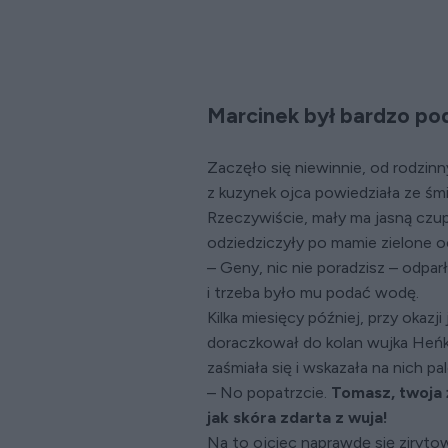
Marcinek był bardzo po
Zaczęło się niewinnie, od rodzinn
z kuzynek ojca powiedziała ze śm
Rzeczywiście, mały ma jasną czupr
odziedziczyły po mamie zielone o
– Geny, nic nie poradzisz – odparł 
i trzeba było mu podać wodę.
Kilka miesięcy później, przy okazj
doraczkował do kolan wujka Heńka
zaśmiała się i wskazała na nich pa
– No popatrzcie.
Tomasz, twoja 
jak skóra zdarta z wuja!
Na to ojciec naprawdę się zirytow