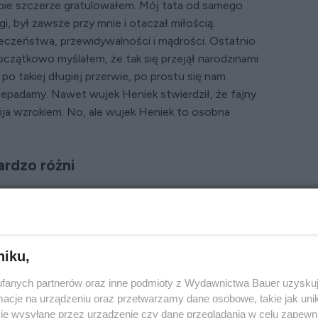
obie szczerze gratulowałem. Mój tata od samego
, był zawsze przy mnie i otaczał miłością.
eczeństwa, przewidywalności i mądrości. Ostatnio
Początkowo myślałem, że tak się przejął narodzinami
po takiej długiej przerwie, po prostu się nam
rzepadamy. Nawet wujek Heniek stwierdził, że fajny
mija wzrokiem. No, ale wujek Heniek to osobna
ardzo różni
iej się od siebie różniące osoby niż mój ojciec
którego zawsze można liczyć, i raczej domator.
cyjne wyjazdy z mamą, ale zawsze żartował, że
d lat kolekcjonuje rośliny, więc salon przypomina
niku,
od małego nosiło. Zmieniał szkoły i prace, nigdy
fanych partnerów oraz inne podmioty z Wydawnictwa Bauer uzyskuj
iągnął się na statek i tak już od wielu lat pływa
cje na urządzeniu oraz przetwarzamy dane osobowe, takie jak unika
em – wnosił przy swoich przyjazdach egzotykę
je wysyłane przez urządzenie czy dane przeglądania w celu zapewn