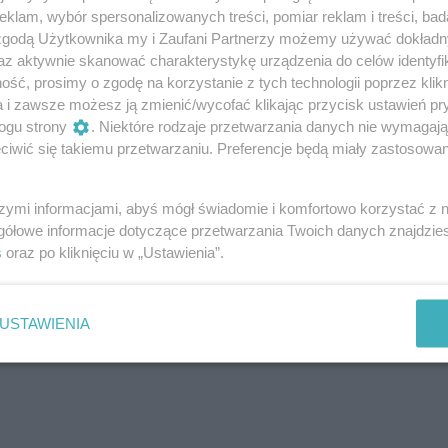
ckiem, fascynowałem się jego wyssanymi z palca
klam, wybór spersonalizowanych treści, pomiar reklam i treści, bad
zauważyłem, że wujek Heniek kłamie jak z nut, jest
 zgodą Użytkownika my i Zaufani Partnerzy możemy używać dokład
erowany przez ojca. Czasem tata wzdychał
az aktywnie skanować charakterystykę urządzenia do celów identyfi
ść, prosimy o zgodę na korzystanie z tych technologii poprzez klikn
 obiecałem ojcu, że nigdy nie zostawię go w
a i zawsze możesz ją zmienić/wycofać klikając przycisk ustawień pr
, ale nic nie mówiła.
ogu strony
. Niektóre rodzaje przetwarzania danych nie wymagaj
rła przed narodzinami najmłodszego wnuka… Ojciec
iwić się takiemu przetwarzaniu. Preferencje będą miały zastosowanie
 bo
mama to największa miłość jego życia.
 się nauczyłem i moja żona mówi zawsze, że to
szymi informacjami, abyś mógł świadomie i komfortowo korzystać z
k być dobrym mężem. Tak, tego również nauczyłem
gółowe informacje dotyczące przetwarzania Twoich danych znajdzi
patrzyłem, jak się denerwuje.
s
oraz po kliknięciu w „Ustawienia”.
USTAWIENIA