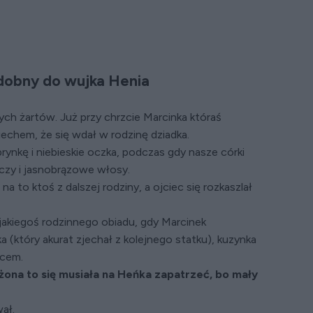
dobny do wujka Henia
ych żartów. Już przy chrzcie Marcinka któraś
iechem, że się wdał w rodzinę dziadka.
ynkę i niebieskie oczka, podczas gdy nasze córki
czy i jasnobrązowe włosy.
na to ktoś z dalszej rodziny, a ojciec się rozkaszlał
i jakiegoś rodzinnego obiadu, gdy Marcinek
 (który akurat zjechał z kolejnego statku), kuzynka
lcem.
żona to się musiała na Heńka zapatrzeć, bo mały
ał.