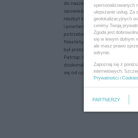
do naszego domu. Gdy byłem dzie
spersonalizowanych re
opowieściami, ale gdy dorosłem, 
ulepszanie usług. Za
niezbyt lubiany przez mamę i tol
geolokalizacyjnych or
cenimy Twoją prywatno
i powtarzał, że to jego brat, a ja
Zgoda jest dobrowoln
potrzebie. Mama na to się krzywiła
się w lewym dolnym r
Niestety mama już nie żyje, zma
ale masz prawo sprzec
był przez jakiś czas zdruzgotany,
witrynie.
Patrząc na ich małżeństwo, wiele
Zapoznaj się z poniż
doskonale. Dzięki temu wiem, ja
internetowych. Szcze
się od ojca. A teraz z niepokojem 
Prywatności
i
Cookie
PARTNERZY