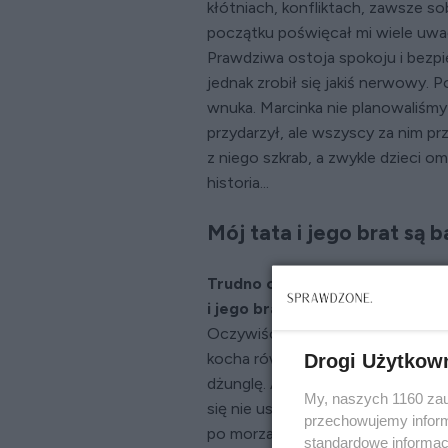
kłótniach, konfliktach, zawsze s
początku poświęcał mi wiele uwagi
Prawdziwa ostoja spokoju i bezpi
jednak zrobił się jakiś nerwowy. 
wnuka. Marcinka nie planowaliśmy 
przydarzył, ale wszyscy za nim p
z niego szkrab, a zwykle dzieci o
historia...
Mój tata i jego brat są b
Trudno chyba znaleźć dwie bardz
i jego brat.
Tata to człowiek, na 
Oczywiście uwielbiał nasze waka
kocha również powroty do domu. O
Drogi Użytkow
dżunglę. A Heniek? Jego podobno 
My, naszych 1160 zau
się nie ustatkował, a na koniec zac
przechowujemy informa
po morzach i oceanach. Nie powi
standardowe informac