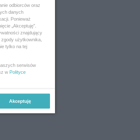
anie odbiorców oraz
nych danych
kacji. Ponieważ
ięcie „Akceptuję”.
ywatności znajdujący
ą zgody użytkownika,
 tylko na tej
 naszych serwisów
esz w
Polityce
Akceptuję