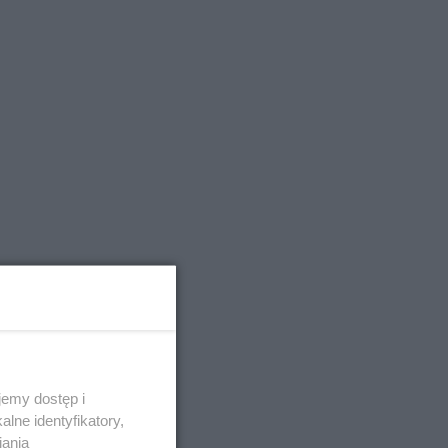
emy dostęp i
lne identyfikatory,
iania