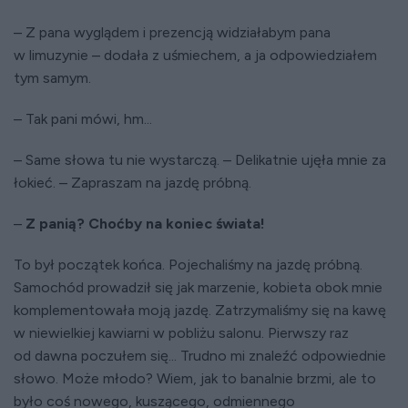
– Z pana wyglądem i prezencją widziałabym pana
w limuzynie – dodała z uśmiechem, a ja odpowiedziałem
tym samym.
– Tak pani mówi, hm...
– Same słowa tu nie wystarczą. – Delikatnie ujęła mnie za
łokieć. – Zapraszam na jazdę próbną.
–
Z panią? Choćby na koniec świata!
To był początek końca. Pojechaliśmy na jazdę próbną.
Samochód prowadził się jak marzenie, kobieta obok mnie
komplementowała moją jazdę. Zatrzymaliśmy się na kawę
w niewielkiej kawiarni w pobliżu salonu. Pierwszy raz
od dawna poczułem się... Trudno mi znaleźć odpowiednie
słowo. Może młodo? Wiem, jak to banalnie brzmi, ale to
było coś nowego, kuszącego, odmiennego