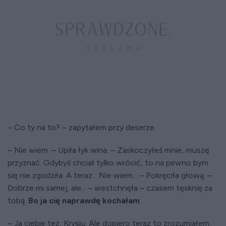
– Co ty na to? – zapytałem przy deserze.
– Nie wiem. – Upiła łyk wina. – Zaskoczyłeś mnie, muszę
przyznać. Gdybyś chciał tylko wrócić, to na pewno bym
się nie zgodziła. A teraz... Nie wiem... – Pokręciła głową. –
Dobrze mi samej, ale... – westchnęła – czasem tęsknię za
tobą.
Bo
ja cię naprawdę kochałam
.
– Ja ciebie też, Krysiu. Ale dopiero teraz to zrozumiałem.