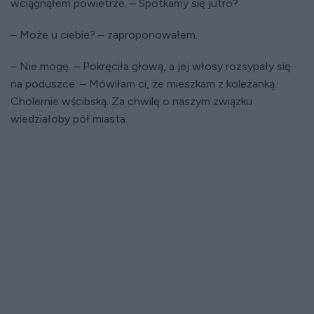
wciągnąłem powietrze. – Spotkamy się jutro?
– Może u ciebie? – zaproponowałem.
– Nie mogę. – Pokręciła głową, a jej włosy rozsypały się
na poduszce. – Mówiłam ci, że mieszkam z koleżanką.
Cholernie wścibską. Za chwilę o naszym związku
wiedziałoby pół miasta.