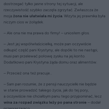
dostrzegać tylko jasne strony tej sytuacji, ale
rzeczywistość szybko zaczęła zgrzytać. Zwłaszcza że
moja
żona nie ułatwiała mi życia
. Wizyta jej prawnika była
niczym cios w żołądek.
– Ale ona nie ma prawa do firmy! – uniosłem głos.
– Jest jej współwłaścicielką, może pan oczywiście
odkupić część pani Krystyny, ale dopóki to nie nastąpi,
musi pan przelewać połowę zysku na jej konto.
Dodatkowo pani Krystyna żąda domu oraz alimentów.
– Przecież ona też pracuje...
– Sam pan rozumie, że z pensji nauczycielki nie będzie
w stanie prowadzić takiego życia, jak do tej pory,
a oczywiście nie chciałbym panu tego przypominać, lecz
wina za rozpad związku leży po pana stronie
– dodał
przepraszająco.