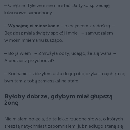
– Chętnie. Tyle że mnie nie stać. Ja tylko sprzedaję
luksusowe samochody...
–
Wynajmę ci mieszkanie
– oznajmiłem z radością. –
Będziesz miała święty spokój i mnie... – zamruczałem
w moim mniemaniu kusząco.
– Bo ja wiem... – Zmrużyła oczy, udając, że się waha. –
A będziesz przychodził?
– Kochanie – zbliżyłem usta do jej obojczyka – najchętniej
bym tam z tobą zamieszkał na stałe.
Byłoby dobrze, gdybym miał głupszą
żonę
Nie miałem pojęcia, że te lekko rzucone słowa, o których
zresztą natychmiast zapomniałem, już niedługo staną się