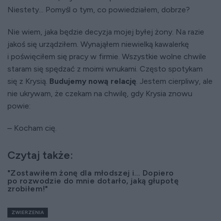
Niestety... Pomyśl o tym, co powiedziałem, dobrze?
Nie wiem, jaka będzie decyzja mojej byłej żony. Na razie
jakoś się urządziłem. Wynająłem niewielką kawalerkę
i poświęciłem się pracy w firmie. Wszystkie wolne chwile
staram się spędzać z moimi wnukami. Często spotykam
się z Krysią.
Budujemy nową relację
. Jestem cierpliwy, ale
nie ukrywam, że czekam na chwilę, gdy Krysia znowu
powie:
– Kocham cię.
Czytaj także:
"Zostawiłem żonę dla młodszej i… Dopiero
po rozwodzie do mnie dotarło, jaką głupotę
zrobiłem!"
ZWIERZENIA