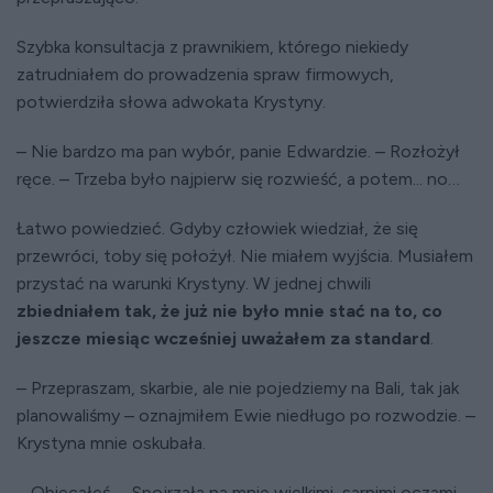
Szybka konsultacja z prawnikiem, którego niekiedy
zatrudniałem do prowadzenia spraw firmowych,
potwierdziła słowa adwokata Krystyny.
– Nie bardzo ma pan wybór, panie Edwardzie. – Rozłożył
ręce. – Trzeba było najpierw się rozwieść, a potem... no…
Łatwo powiedzieć. Gdyby człowiek wiedział, że się
przewróci, toby się położył. Nie miałem wyjścia. Musiałem
przystać na warunki Krystyny. W jednej chwili
zbiedniałem tak, że już nie było mnie stać na to, co
jeszcze miesiąc wcześniej uważałem za standard
.
– Przepraszam, skarbie, ale nie pojedziemy na Bali, tak jak
planowaliśmy – oznajmiłem Ewie niedługo po rozwodzie. –
Krystyna mnie oskubała.
– Obiecałeś. – Spojrzała na mnie wielkimi, sarnimi oczami,