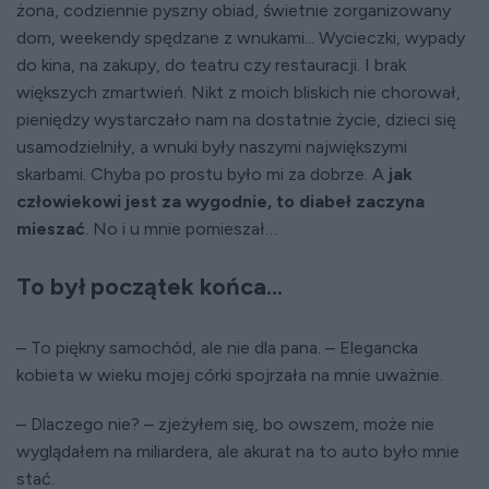
żona, codziennie pyszny obiad, świetnie zorganizowany
dom, weekendy spędzane z wnukami... Wycieczki, wypady
do kina, na zakupy, do teatru czy restauracji. I brak
większych zmartwień. Nikt z moich bliskich nie chorował,
pieniędzy wystarczało nam na dostatnie życie, dzieci się
usamodzielniły, a wnuki były naszymi największymi
skarbami. Chyba po prostu było mi za dobrze. A
jak
człowiekowi jest za wygodnie, to diabeł zaczyna
mieszać
. No i u mnie pomieszał…
To był początek końca...
– To piękny samochód, ale nie dla pana. – Elegancka
kobieta w wieku mojej córki spojrzała na mnie uważnie.
– Dlaczego nie? – zjeżyłem się, bo owszem, może nie
wyglądałem na miliardera, ale akurat na to auto było mnie
stać.