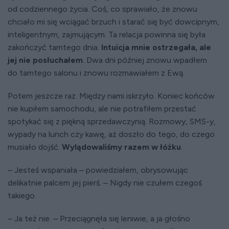
od codziennego życia. Coś, co sprawiało, że znowu
chciało mi się wciągać brzuch i starać się być dowcipnym,
inteligentnym, zajmującym. Ta relacja powinna się była
zakończyć tamtego dnia.
Intuicja mnie ostrzegała, ale
jej nie posłuchałem
. Dwa dni później znowu wpadłem
do tamtego salonu i znowu rozmawiałem z Ewą.
Potem jeszcze raz. Między nami iskrzyło. Koniec końców
nie kupiłem samochodu, ale nie potrafiłem przestać
spotykać się z piękną sprzedawczynią. Rozmowy, SMS-y,
wypady na lunch czy kawę, aż doszło do tego, do czego
musiało dojść.
Wylądowaliśmy razem w łóżku
.
– Jesteś wspaniała – powiedziałem, obrysowując
delikatnie palcem jej pierś. – Nigdy nie czułem czegoś
takiego.
– Ja też nie. – Przeciągnęła się leniwie, a ja głośno