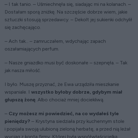
– I tak tanio. – Uśmiechnęła się, siadając mi na kolanach. –
Dostałam sporą zniżkę. Na szczęście dobrze wiem, jakie
sztuczki stosują sprzedawcy. – Dekolt jej sukienki odchylił
się zachęcająco.
– Ach tak... – zamruczałem, wdychając zapach
oszałamiających perfum.
– Nasze gniazdko musi być doskonałe – szepnęła. – Tak
jak nasza miłość.
I było. Muszę przyznać, że Ewa urządziła mieszkanie
wspaniale. I
wszystko byłoby dobrze, gdybym miał
głupszą żonę
. Albo chociaż mniej dociekliwą.
–
Czy możesz mi powiedzieć, na co wydałeś tyle
pieniędzy?
– Krystyna siedziała przy kuchennym stole
i popijała swoją ulubioną zieloną herbatę, a przed nią leżał
wyciąg z konta firmy. Której była współwłaścicielką,