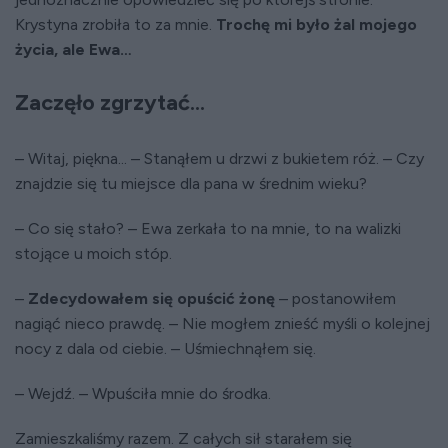
Krystyna zrobiła to za mnie.
Trochę mi było żal mojego
życia, ale Ewa…
Zaczęło zgrzytać...
– Witaj, piękna... – Stanąłem u drzwi z bukietem róż. – Czy
znajdzie się tu miejsce dla pana w średnim wieku?
– Co się stało? – Ewa zerkała to na mnie, to na walizki
stojące u moich stóp.
–
Zdecydowałem się opuścić żonę
– postanowiłem
nagiąć nieco prawdę. – Nie mogłem znieść myśli o kolejnej
nocy z dala od ciebie. – Uśmiechnąłem się.
– Wejdź. – Wpuściła mnie do środka.
Zamieszkaliśmy razem. Z całych sił starałem się