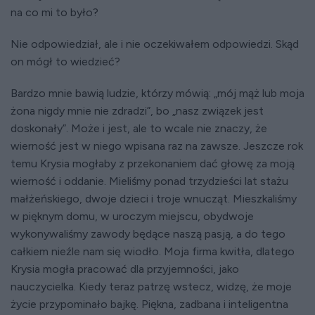
na co mi to było?
Nie odpowiedział, ale i nie oczekiwałem odpowiedzi. Skąd
on mógł to wiedzieć?
Bardzo mnie bawią ludzie, którzy mówią: „mój mąż lub moja
żona nigdy mnie nie zdradzi”, bo „nasz związek jest
doskonały”. Może i jest, ale to wcale nie znaczy, że
wierność jest w niego wpisana raz na zawsze. Jeszcze rok
temu Krysia mogłaby z przekonaniem dać głowę za moją
wierność i oddanie. Mieliśmy ponad trzydzieści lat stażu
małżeńskiego, dwoje dzieci i troje wnucząt. Mieszkaliśmy
w pięknym domu, w uroczym miejscu, obydwoje
wykonywaliśmy zawody będące naszą pasją, a do tego
całkiem nieźle nam się wiodło. Moja firma kwitła, dlatego
Krysia mogła pracować dla przyjemności, jako
nauczycielka. Kiedy teraz patrzę wstecz, widzę, że moje
życie przypominało bajkę. Piękna, zadbana i inteligentna