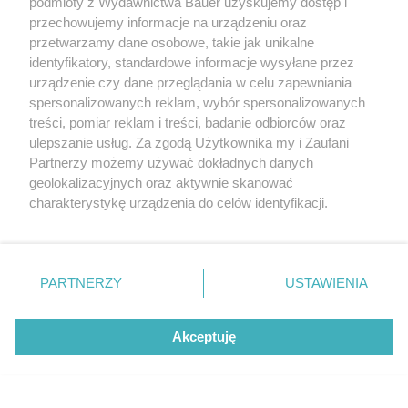
podmioty z Wydawnictwa Bauer uzyskujemy dostęp i
Zdaniem matki skompromitowałam rodzinę”
przechowujemy informacje na urządzeniu oraz
przetwarzamy dane osobowe, takie jak unikalne
identyfikatory, standardowe informacje wysyłane przez
urządzenie czy dane przeglądania w celu zapewniania
spersonalizowanych reklam, wybór spersonalizowanych
treści, pomiar reklam i treści, badanie odbiorców oraz
ulepszanie usług. Za zgodą Użytkownika my i Zaufani
Partnerzy możemy używać dokładnych danych
geolokalizacyjnych oraz aktywnie skanować
charakterystykę urządzenia do celów identyfikacji.
Ponieważ cenimy Twoją prywatność, prosimy o zgodę na
korzystanie z tych technologii poprzez kliknięcie
„Akceptuję”. Zgoda jest dobrowolna i zawsze możesz ją
zmienić/wycofać klikając przycisk ustawień prywatności
PARTNERZY
USTAWIENIA
znajdujący się w lewym dolnym rogu strony
. Niektóre
rodzaje przetwarzania danych nie wymagają zgody
Akceptuję
użytkownika, ale masz prawo sprzeciwić się takiemu
ZWIERZENIA
przetwarzaniu. Preferencje będą miały zastosowanie tylko
„Gorzki dżem z mirabelek odmienił moje życie. Nie
na tej witrynie.
myślałam, że kiedyś go zrobię...!”