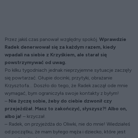
Przez jakiś czas panował względny spokój.
Wprawdzie
Radek denerwował się za każdym razem, kiedy
wpadali na siebie z Krzyśkiem, ale starał się
powstrzymywać od uwag.
Po kilku tygodniach jednak nieprzyjemne sytuacje zaczęły
się powtarzać. Głupie docinki, przytyki, obrażanie
Krzysztofa… Doszło do tego, że Radek zaczął ode mnie
wymagać, bym ograniczyła swoje kontakty z byłym!
–
Nie życzę sobie, żeby do ciebie dzwonił czy
przejeżdżał. Masz to zakończyć, słyszysz?! Albo on,
albo ja!
– krzyczał.
– Radek, on przyjeżdża do Oliwki, nie do mnie! Wiedziałeś
od początku, że mam byłego męża i dziecko, które jest