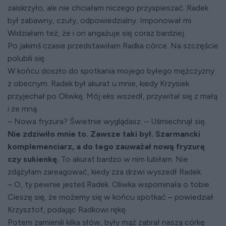
zaiskrzyło, ale nie chciałam niczego przyspieszać. Radek
był zabawny, czuły, odpowiedzialny. Imponował mi.
Widziałam też, że i on angażuje się coraz bardziej.
Po jakimś czasie przedstawiłam Radka córce. Na szczęście
polubili się.
W końcu doszło do spotkania mojego byłego mężczyzny
z obecnym. Radek był akurat u mnie, kiedy Krzysiek
przyjechał po Oliwkę. Mój eks wszedł, przywitał się z małą
i ze mną.
– Nowa fryzura? Świetnie wyglądasz. – Uśmiechnął się.
Nie zdziwiło mnie to. Zawsze taki był. Szarmancki
komplemenciarz, a do tego zauważał nową fryzurę
czy sukienkę.
To akurat bardzo w nim lubiłam. Nie
zdążyłam zareagować, kiedy zza drzwi wyszedł Radek.
– O, ty pewnie jesteś Radek. Oliwka wspominała o tobie.
Cieszę się, że możemy się w końcu spotkać – powiedział
Krzysztof, podając Radkowi rękę.
Potem zamienili kilka słów, były mąż zabrał naszą córkę