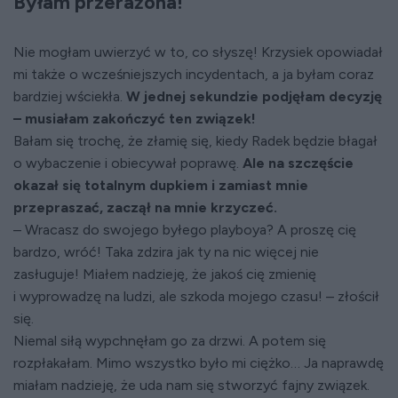
Byłam przerażona!
Nie mogłam uwierzyć w to, co słyszę! Krzysiek opowiadał
mi także o wcześniejszych incydentach, a ja byłam coraz
bardziej wściekła.
W jednej sekundzie podjęłam decyzję
– musiałam zakończyć ten związek!
Bałam się trochę, że złamię się, kiedy Radek będzie błagał
o wybaczenie i obiecywał poprawę.
Ale na szczęście
okazał się totalnym dupkiem i zamiast mnie
przepraszać, zaczął na mnie krzyczeć.
– Wracasz do swojego byłego playboya? A proszę cię
bardzo, wróć! Taka zdzira jak ty na nic więcej nie
zasługuje! Miałem nadzieję, że jakoś cię zmienię
i wyprowadzę na ludzi, ale szkoda mojego czasu! – złościł
się.
Niemal siłą wypchnęłam go za drzwi. A potem się
rozpłakałam. Mimo wszystko było mi ciężko… Ja naprawdę
miałam nadzieję, że uda nam się stworzyć fajny związek.