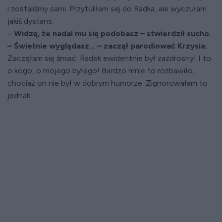
i zostaliśmy sami. Przytuliłam się do Radka, ale wyczułam
jakiś dystans.
–
Widzę, że nadal mu się podobasz – stwierdził sucho.
– Świetnie wyglądasz… – zaczął parodiować Krzysia.
Zaczęłam się śmiać. Radek ewidentnie był zazdrosny! I to
o kogo, o mojego byłego! Bardzo mnie to rozbawiło,
chociaż on nie był w dobrym humorze. Zignorowałam to
jednak.