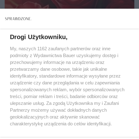
Drogi Użytkowniku,
My, naszych 1162 zaufanych partnerów oraz inne
podmioty z Wydawnictwa Bauer uzyskujemy dostęp i
przechowujemy informacje na urządzeniu oraz
przetwarzamy dane osobowe, takie jak unikalne
identyfikatory, standardowe informacje wysyłane przez
urządzenie czy dane przeglądania w celu zapewniania
spersonalizowanych reklam, wybór spersonalizowanych
ZWIERZENIA
treści, pomiar reklam i treści, badanie odbiorców oraz
"Nigdy nie zapomniałam siedmiu czerwonych róż
ulepszanie usług. Za zgodą Użytkownika my i Zaufani
od Jurka. Byłam już wdową, gdy znowu je od niego
Partnerzy możemy używać dokładnych danych
dostałam..."
geolokalizacyjnych oraz aktywnie skanować
charakterystykę urządzenia do celów identyfikacji.
Ponieważ cenimy Twoją prywatność, prosimy o zgodę na
korzystanie z tych technologii poprzez kliknięcie