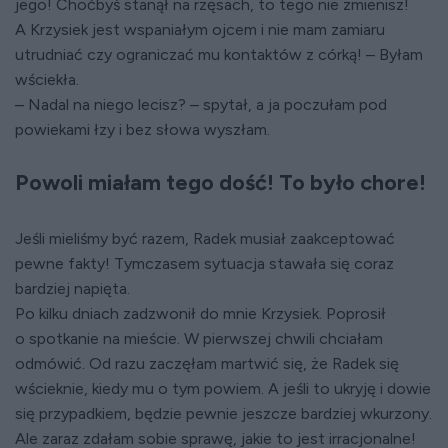
jego! Choćbyś stanął na rzęsach, to tego nie zmienisz!
A Krzysiek jest wspaniałym ojcem i nie mam zamiaru
utrudniać czy ograniczać mu kontaktów z córką! – Byłam
wściekła.
– Nadal na niego lecisz? – spytał, a ja poczułam pod
powiekami łzy i bez słowa wyszłam.
Powoli miałam tego dość! To było chore!
Jeśli mieliśmy być razem, Radek musiał zaakceptować
pewne fakty! Tymczasem sytuacja stawała się coraz
bardziej napięta.
Po kilku dniach zadzwonił do mnie Krzysiek. Poprosił
o spotkanie na mieście. W pierwszej chwili chciałam
odmówić. Od razu zaczęłam martwić się, że Radek się
wścieknie, kiedy mu o tym powiem. A jeśli to ukryję i dowie
się przypadkiem, będzie pewnie jeszcze bardziej wkurzony.
Ale zaraz zdałam sobie sprawę, jakie to jest irracjonalne!