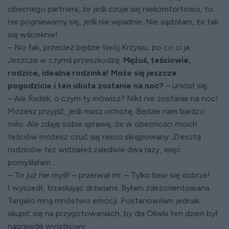
obecnego partnera, że jeśli czuje się niekomfortowo, to
nie pogniewamy się, jeśli nie wpadnie. Nie sądziłam, że tak
się wścieknie!
– No tak, przecież będzie twój Krzysiu, po co ci ja.
Jeszcze w czymś przeszkodzę.
Mężuś, teściowie,
rodzice, idealna rodzinka! Może się jeszcze
pogodzicie i ten idiota zostanie na noc?
– uniósł się.
– Ale Radek, o czym ty mówisz? Nikt nie zostanie na noc!
Możesz przyjść, jeśli masz ochotę. Będzie nam bardzo
miło. Ale zdaję sobie sprawę, że w obecności moich
teściów możesz czuć się nieco skrępowany. Zresztą
rodziców też widziałeś zaledwie dwa razy, więc
pomyślałam…
– To już nie myśl! – przerwał mi. – Tylko baw się dobrze!
I wyszedł, trzaskając drzwiami. Byłam zdezorientowana.
Targało mną mnóstwo emocji. Postanowiłam jednak
skupić się na przygotowaniach, by dla Oliwki ten dzień był
naprawdę wyjątkowy.