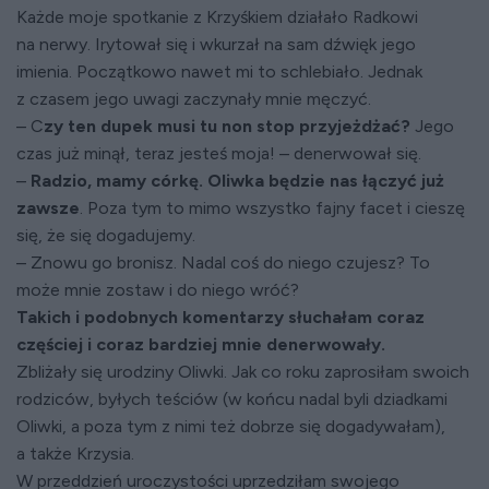
Każde moje spotkanie z Krzyśkiem działało Radkowi
na nerwy. Irytował się i wkurzał na sam dźwięk jego
imienia. Początkowo nawet mi to schlebiało. Jednak
z czasem jego uwagi zaczynały mnie męczyć.
– C
zy ten dupek musi tu non stop przyjeżdżać?
Jego
czas już minął, teraz jesteś moja! – denerwował się.
–
Radzio, mamy córkę. Oliwka będzie nas łączyć już
zawsze
. Poza tym to mimo wszystko fajny facet i cieszę
się, że się dogadujemy.
– Znowu go bronisz. Nadal coś do niego czujesz? To
może mnie zostaw i do niego wróć?
Takich i podobnych komentarzy słuchałam coraz
częściej i coraz bardziej mnie denerwowały.
Zbliżały się urodziny Oliwki. Jak co roku zaprosiłam swoich
rodziców, byłych teściów (w końcu nadal byli dziadkami
Oliwki, a poza tym z nimi też dobrze się dogadywałam),
a także Krzysia.
W przeddzień uroczystości uprzedziłam swojego