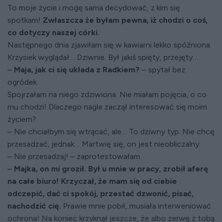
To moje życie i mogę sama decydować, z kim się
spotkam!
Zwłaszcza że byłam pewna, iż chodzi o coś,
co dotyczy naszej córki.
Następnego dnia zjawiłam się w kawiarni lekko spóźniona.
Krzysiek wyglądał… Dziwnie. Był jakiś spięty, przejęty…
–
Maja, jak ci się układa z Radkiem?
– spytał bez
ogródek.
Spojrzałam na niego zdziwiona. Nie miałam pojęcia, o co
mu chodzi! Dlaczego nagle zaczął interesować się moim
życiem?
– Nie chciałbym się wtrącać, ale… To dziwny typ. Nie chcę
przesadzać, jednak… Martwię się, on jest nieobliczalny.
– Nie przesadzaj! – zaprotestowałam.
–
Majka, on mi groził. Był u mnie w pracy, zrobił aferę
na całe biuro! Krzyczał, że mam się od ciebie
odczepić, dać ci spokój, przestać dzwonić, pisać,
nachodzić cię.
Prawie mnie pobił, musiała interweniować
ochrona! Na koniec krzyknął jeszcze, że albo zerwę z tobą