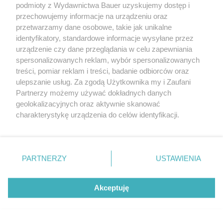
podmioty z Wydawnictwa Bauer uzyskujemy dostęp i
przechowujemy informacje na urządzeniu oraz
przetwarzamy dane osobowe, takie jak unikalne
identyfikatory, standardowe informacje wysyłane przez
urządzenie czy dane przeglądania w celu zapewniania
spersonalizowanych reklam, wybór spersonalizowanych
ZWIERZENIA
treści, pomiar reklam i treści, badanie odbiorców oraz
"Nigdy nie zapomniałam siedmiu czerwonych róż
ulepszanie usług. Za zgodą Użytkownika my i Zaufani
od Jurka. Byłam już wdową, gdy znowu je od niego
Partnerzy możemy używać dokładnych danych
dostałam..."
geolokalizacyjnych oraz aktywnie skanować
charakterystykę urządzenia do celów identyfikacji.
Ponieważ cenimy Twoją prywatność, prosimy o zgodę na
korzystanie z tych technologii poprzez kliknięcie
„Akceptuję”. Zgoda jest dobrowolna i zawsze możesz ją
KONTAKT
REKLAMA
REDAKCJA
zmienić/wycofać klikając przycisk ustawień prywatności
PARTNERZY
USTAWIENIA
znajdujący się w lewym dolnym rogu strony
. Niektóre
REGULAMIN SERWISU
POLITYKA PRYWATNOŚCI
rodzaje przetwarzania danych nie wymagają zgody
Akceptuję
MAPA SERWISU
użytkownika, ale masz prawo sprzeciwić się takiemu
przetwarzaniu. Preferencje będą miały zastosowanie tylko
na tej witrynie.