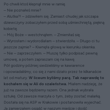
Po chwili ktoś klepnął mnie w ramię.
– Nie poznałeś mnie?
– Alutka?! – zdziwiłem się. Zamiast chudej jak szczapa
dziewczyny zobaczyłem przed sobą uśmiechniętą, piękną
kobietę.
– Mój Boże – westchnąłem. – Zmieniłaś się.
– Wyrosłam i wydoroślałam – stwierdziła. – Długo ci tu
jeszcze zajmie? – Kiwnęła głową w kierunku okienka.
– Nie – zaprzeczyłem. – Muszę tylko podpisać pewną
umowę, a potem zapraszam cię na kawę.
Pół godziny później siedzieliśmy w kawiarence
i opowiadaliśmy, co się z nami działo przez te kilkanaście
lat od matury.
W liceum byliśmy parą. Tak naprawdę to
kochałem się w Ali do szaleństwa.
Miałem nadzieję, że
już na zawsze będziemy razem. Ona jednak wybrała
sztukę. Od zawsze marzyła o tym, żeby zostać malarką.
Dostała się na ASP w Krakowie i postanowiła wyjechać.
Ja zamierzałem osiąść w naszym mieście i dojść