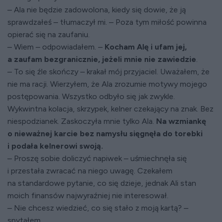
– Ala nie będzie zadowolona, kiedy się dowie, że ją
sprawdzałeś – tłumaczył mi. – Poza tym miłość powinna
opierać się na zaufaniu.
– Wiem – odpowiadałem. –
Kocham Alę i ufam jej,
a zaufam bezgranicznie, jeżeli mnie nie zawiedzie
.
– To się źle skończy – krakał mój przyjaciel. Uważałem, że
nie ma racji. Wierzyłem, że Ala zrozumie motywy mojego
postępowania. Wszystko odbyło się jak zwykle.
Wykwintna kolacja, skrzypek, kelner czekający na znak. Bez
niespodzianek. Zaskoczyła mnie tylko Ala.
Na wzmiankę
o nieważnej karcie bez namysłu sięgnęła do torebki
i podała kelnerowi swoją.
– Proszę sobie doliczyć napiwek – uśmiechnęła się
i przestała zwracać na niego uwagę. Czekałem
na standardowe pytanie, co się dzieje, jednak Ali stan
moich finansów najwyraźniej nie interesował.
– Nie chcesz wiedzieć, co się stało z moją kartą? –
spytałem.