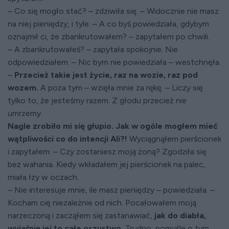
– Co się mogło stać? – zdziwiła się. – Widocznie nie masz
na niej pieniędzy, i tyle. – A co byś powiedziała, gdybym
oznajmił ci, że zbankrutowałem? – zapytałem po chwili.
– A zbankrutowałeś? – zapytała spokojnie. Nie
odpowiedziałem. – Nic bym nie powiedziała – westchnęła.
–
Przecież takie jest życie, raz na wozie, raz pod
wozem.
A poza tym – wzięła mnie za rękę. – Liczy się
tylko to, że jesteśmy razem. Z głodu przecież nie
umrzemy.
Nagle zrobiło mi się głupio. Jak w ogóle mogłem mieć
wątpliwości co do intencji Ali?!
Wyciągnąłem pierścionek
i zapytałem: – Czy zostaniesz moją żoną? Zgodziła się
bez wahania. Kiedy wkładałem jej pierścionek na palec,
miała łzy w oczach.
– Nie interesuje mnie, ile masz pieniędzy – powiedziała. –
Kocham cię niezależnie od nich. Pocałowałem moją
narzeczoną i zacząłem się zastanawiać,
jak do diabła,
wyjaśnię jej to całe oszustwo.
Trudno, pomyślę o tym