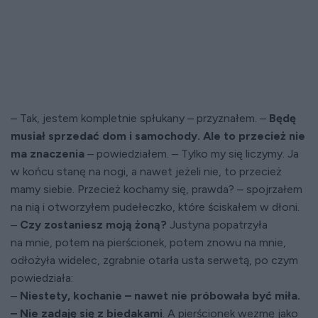
– Tak, jestem kompletnie spłukany – przyznałem. –
Będę
musiał sprzedać dom i samochody. Ale to przecież nie
ma znaczenia
– powiedziałem. – Tylko my się liczymy. Ja
w końcu stanę na nogi, a nawet jeżeli nie, to przecież
mamy siebie. Przecież kochamy się, prawda? – spojrzałem
na nią i otworzyłem pudełeczko, które ściskałem w dłoni.
–
Czy zostaniesz moją żoną?
Justyna popatrzyła
na mnie, potem na pierścionek, potem znowu na mnie,
odłożyła widelec, zgrabnie otarła usta serwetą, po czym
powiedziała:
–
Niestety, kochanie – nawet nie próbowała być miła.
– Nie zadaję się z biedakami
. A pierścionek wezmę jako