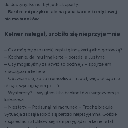
do Justyny. Kelner był jednak uparty.
–
Bardzo mi przykro, ale na pana karcie kredytowej
nie ma środków...
Kelner nalegał, zrobiło się nieprzyjemnie
– Czy mógłby pan uiścić zapłatę inną kartą albo gotówką?
– Kochanie, daj mu inną kartę – poradziła Justyna.
– Czy moglibyśmy załatwić to później? – spojrzałem
znacząco na kelnera.
– Obawiam się, że to niemożliwe – rzucił, więc chcąc nie
chcąc, wyciągnąłem portfel.
– Wystarczy? – Wyjąłem kilka banknotów i wręczyłem je
kelnerowi.
– Niestety. – Podsunął mi rachunek. – Trochę brakuje.
Sytuacja zaczęła robić się bardzo nieprzyjemna. Goście
z sąsiednich stolików się nam przyglądali, a kelner stał