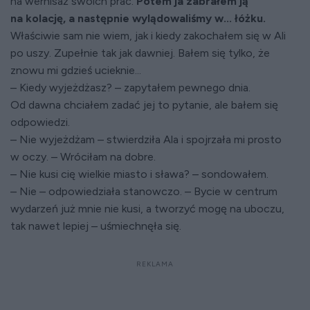
na wernisaż swoich prac.
Potem ja zabrałem ją
na kolację, a następnie wylądowaliśmy w... łóżku.
Właściwie sam nie wiem, jak i kiedy zakochałem się w Ali
po uszy. Zupełnie tak jak dawniej. Bałem się tylko, że
znowu mi gdzieś ucieknie...
– Kiedy wyjeżdżasz? – zapytałem pewnego dnia.
Od dawna chciałem zadać jej to pytanie, ale bałem się
odpowiedzi.
– Nie wyjeżdżam – stwierdziła Ala i spojrzała mi prosto
w oczy. – Wróciłam na dobre.
– Nie kusi cię wielkie miasto i sława? – sondowałem.
– Nie – odpowiedziała stanowczo. – Bycie w centrum
wydarzeń już mnie nie kusi, a tworzyć mogę na uboczu,
tak nawet lepiej – uśmiechnęła się.