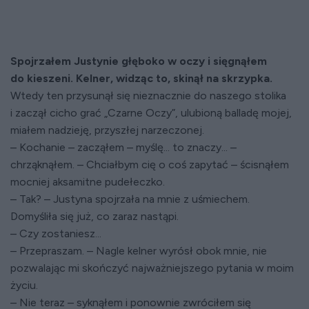
Spojrzałem Justynie głęboko w oczy i sięgnąłem
do kieszeni. Kelner, widząc to, skinął na skrzypka.
Wtedy ten przysunął się nieznacznie do naszego stolika
i zaczął cicho grać „Czarne Oczy”, ulubioną balladę mojej,
miałem nadzieję, przyszłej narzeczonej.
– Kochanie – zacząłem – myślę... to znaczy... –
chrząknąłem. – Chciałbym cię o coś zapytać – ścisnąłem
mocniej aksamitne pudełeczko.
– Tak? – Justyna spojrzała na mnie z uśmiechem.
Domyśliła się już, co zaraz nastąpi.
– Czy zostaniesz...
– Przepraszam. – Nagle kelner wyrósł obok mnie, nie
pozwalając mi skończyć najważniejszego pytania w moim
życiu.
– Nie teraz – syknąłem i ponownie zwróciłem się