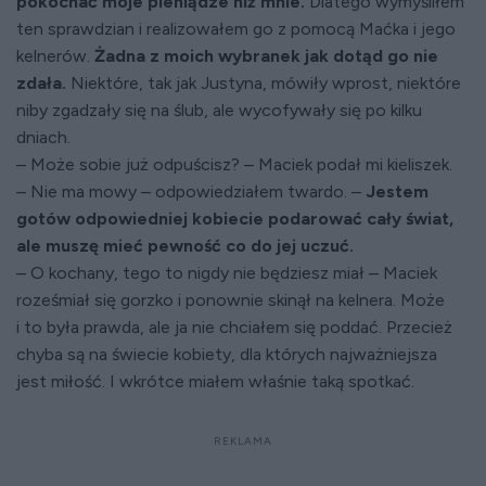
pokochać moje pieniądze niż mnie.
Dlatego wymyśliłem
ten sprawdzian i realizowałem go z pomocą Maćka i jego
kelnerów.
Żadna z moich wybranek jak dotąd go nie
zdała.
Niektóre, tak jak Justyna, mówiły wprost, niektóre
niby zgadzały się na ślub, ale wycofywały się po kilku
dniach.
– Może sobie już odpuścisz? – Maciek podał mi kieliszek.
– Nie ma mowy – odpowiedziałem twardo. –
Jestem
gotów odpowiedniej kobiecie podarować cały świat,
ale muszę mieć pewność co do jej uczuć.
– O kochany, tego to nigdy nie będziesz miał – Maciek
roześmiał się gorzko i ponownie skinął na kelnera. Może
i to była prawda, ale ja nie chciałem się poddać. Przecież
chyba są na świecie kobiety, dla których najważniejsza
jest miłość. I wkrótce miałem właśnie taką spotkać.