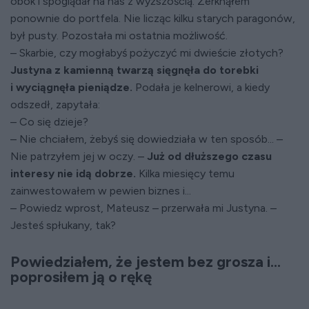
obok i spoglądał na nas z wyższością. Zerknąłem
ponownie do portfela. Nie licząc kilku starych paragonów,
był pusty. Pozostała mi ostatnia możliwość.
– Skarbie, czy mogłabyś pożyczyć mi dwieście złotych?
Justyna z kamienną twarzą sięgnęła do torebki
i wyciągnęła pieniądze.
Podała je kelnerowi, a kiedy
odszedł, zapytała:
– Co się dzieje?
– Nie chciałem, żebyś się dowiedziała w ten sposób... –
Nie patrzyłem jej w oczy. –
Już od dłuższego czasu
interesy nie idą dobrze.
Kilka miesięcy temu
zainwestowałem w pewien biznes i...
– Powiedz wprost, Mateusz – przerwała mi Justyna. –
Jesteś spłukany, tak?
Powiedziałem, że jestem bez grosza i...
poprosiłem ją o rękę