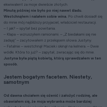
ekwiwalent za moje dwieście złotych.
Minutę później nie było po niej nawet śladu.
Westchnąłem i nalałem sobie wina.
Po chwili dosiadł się
do mnie mój najbliższy przyjaciel, właściciel restauracji.
– I jak? – spytał bez powitania.
– Klapa – wzruszyłem ramionami. – „Z biedakami się nie
zadaję” – zacytowałem z przekąsem słowa Justyny.
– Fatalnie – westchnął Maciek i skinął na kelnera. – Dwie
wódki. Która to już? – zapytał, zwracając się do mnie.
Justyna była piątą kobietą, którą sprawdzałem w ten
sposób.
Jestem bogatym facetem. Niestety,
samotnym
Od dawna chciałem się ożenić i założyć rodzinę, ale
obawiałem się, że moja wybranka może bardziej