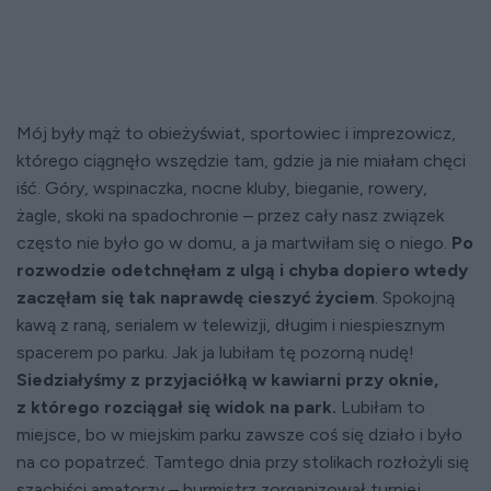
Mój były mąż to obieżyświat, sportowiec i imprezowicz,
którego ciągnęło wszędzie tam, gdzie ja nie miałam chęci
iść. Góry, wspinaczka, nocne kluby, bieganie, rowery,
żagle, skoki na spadochronie – przez cały nasz związek
często nie było go w domu, a ja martwiłam się o niego.
Po
rozwodzie odetchnęłam z ulgą i chyba dopiero wtedy
zaczęłam się tak naprawdę cieszyć życiem
. Spokojną
kawą z raną, serialem w telewizji, długim i niespiesznym
spacerem po parku. Jak ja lubiłam tę pozorną nudę!
Siedziałyśmy z przyjaciółką w kawiarni przy oknie,
z którego rozciągał się widok na park.
Lubiłam to
miejsce, bo w miejskim parku zawsze coś się działo i było
na co popatrzeć. Tamtego dnia przy stolikach rozłożyli się
szachiści amatorzy – burmistrz zorganizował turniej