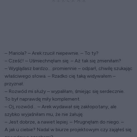
– Mariola? – Arek rzucił niepewnie. – To ty?
– Cześć! – Uśmiechnęłam się. – Aż tak się zmieniłam?
– Wyglądasz bardzo… promiennie – odparł, chwilę szukając
właściwego słowa. – Rzadko cię taką widywałem –
przyznał.
– Rozwód mi służy – wypaliłam, śmiejąc się serdecznie.
To był naprawdę miły komplement.
– Oj, rozwód… – Arek wydawał się zakłopotany, ale
szybko wyjaśniłam mu, że nie żałuję.
– Jest dobrze, a nawet lepiej. – Mrugnęłam do niego. –
A jak u ciebie? Nadal w biurze projektowym czy zająłeś się