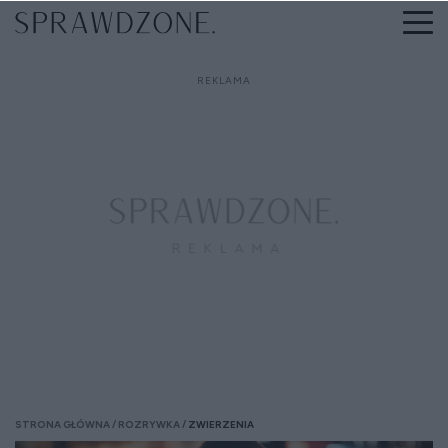
STRONA GŁÓWNA
ROZRYWKA
ZWIERZENIA