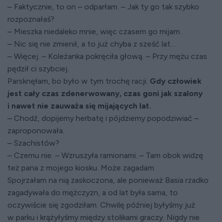
– Faktycznie, to on – odparłam. – Jak ty go tak szybko
rozpoznałaś?
– Mieszka niedaleko mnie, więc czasem go mijam.
– Nic się nie zmienił, a to już chyba z sześć lat…
– Więcej. – Koleżanka pokręciła głową. – Przy mężu czas
pędził ci szybciej.
Parsknęłam, bo było w tym trochę racji.
Gdy człowiek
jest cały czas zdenerwowany, czas goni jak szalony
i nawet nie zauważa się mijających lat.
– Chodź, dopijemy herbatę i pójdziemy popodziwiać –
zaproponowała.
– Szachistów?
– Czemu nie. – Wzruszyła ramionami. – Tam obok widzę
też pana z mojego kiosku. Może zagadam.
Spojrzałam na nią zaskoczona, ale ponieważ Basia rzadko
zagadywała do mężczyzn, a od lat była sama, to
oczywiście się zgodziłam. Chwilę później byłyśmy już
w parku i krążyłyśmy między stolikami graczy. Nigdy nie