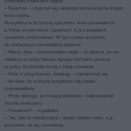
Koleżanka chyba jest zajęta.
– Świetnie. – Ucieszył się i wskazał restaurację na drugim
końcu parku.
Ruszyliśmy w tę stronę spacerem. Arek opowiadał mi
o firmie, swoim kocie i szachach. A ja o książkach
i serialach, które lubiłam. W tym czasie doszliśmy
do restauracji i zamówiliśmy jedzenie.
– Wiesz, Arku – powiedziałam nagle – to dziwne, że nie
mieliśmy ze sobą takiego fajnego kontaktu jeszcze
w pracy. Doskonale mi się z tobą rozmawia.
– Mnie z tobą również, dziękuję. – Uśmiechnął się.
– Aż dziw, że w biurze projektów tak rzadko
rozmawialiśmy.
– Może dlatego, że mi się podobałaś – odpowiedział
trochę zmieszany.
– Poważnie?! – wypaliłam.
– Tak, tyle że miałaś męża – dodał całkiem serio, a ja
poczułam, że się czerwienię.