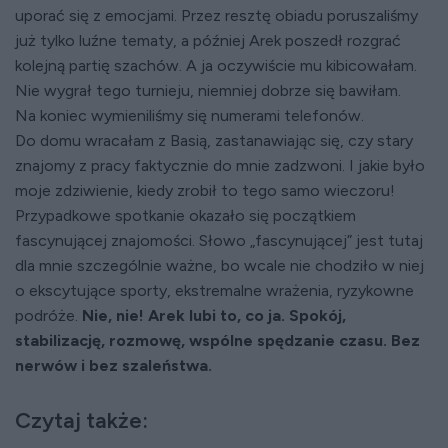
uporać się z emocjami. Przez resztę obiadu poruszaliśmy
już tylko luźne tematy, a później Arek poszedł rozgrać
kolejną partię szachów. A ja oczywiście mu kibicowałam.
Nie wygrał tego turnieju, niemniej dobrze się bawiłam.
Na koniec wymieniliśmy się numerami telefonów.
Do domu wracałam z Basią, zastanawiając się, czy stary
znajomy z pracy faktycznie do mnie zadzwoni. I jakie było
moje zdziwienie, kiedy zrobił to tego samo wieczoru!
Przypadkowe spotkanie okazało się początkiem
fascynującej znajomości. Słowo „fascynującej” jest tutaj
dla mnie szczególnie ważne, bo wcale nie chodziło w niej
o ekscytujące sporty, ekstremalne wrażenia, ryzykowne
podróże.
Nie, nie! Arek lubi to, co ja. Spokój,
stabilizację, rozmowę, wspólne spędzanie czasu. Bez
nerwów i bez szaleństwa.
Czytaj także: