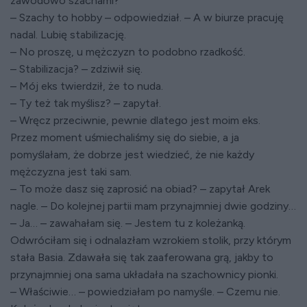
zawodowo szachami?
– Szachy to hobby – odpowiedział. – A w biurze pracuję
nadal. Lubię stabilizację.
– No proszę, u mężczyzn to podobno rzadkość.
– Stabilizacja? – zdziwił się.
– Mój eks twierdził, że to nuda.
– Ty też tak myślisz? – zapytał.
– Wręcz przeciwnie, pewnie dlatego jest moim eks.
Przez moment uśmiechaliśmy się do siebie, a ja
pomyślałam, że dobrze jest wiedzieć, że nie każdy
mężczyzna jest taki sam.
– To może dasz się zaprosić na obiad? – zapytał Arek
nagle. – Do kolejnej partii mam przynajmniej dwie godziny…
– Ja… – zawahałam się. – Jestem tu z koleżanką.
Odwróciłam się i odnalazłam wzrokiem stolik, przy którym
stała Basia. Zdawała się tak zaaferowana grą, jakby to
przynajmniej ona sama układała na szachownicy pionki.
– Właściwie… – powiedziałam po namyśle. – Czemu nie.