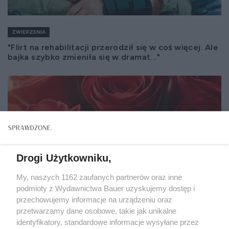
ZWIERZENIA
"Flirt na rehabilitacji przerodził się w coś więcej. Ale
bajka szybko zmieniła się w dramat..."
Drogi Użytkowniku,
My, naszych 1162 zaufanych partnerów oraz inne
podmioty z Wydawnictwa Bauer uzyskujemy dostęp i
przechowujemy informacje na urządzeniu oraz
przetwarzamy dane osobowe, takie jak unikalne
identyfikatory, standardowe informacje wysyłane przez