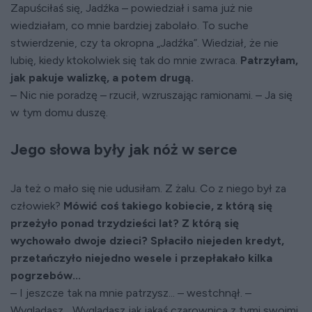
Zapuściłaś się, Jadźka – powiedział i sama już nie
wiedziałam, co mnie bardziej zabolało. To suche
stwierdzenie, czy ta okropna „Jadźka”. Wiedział, że nie
lubię, kiedy ktokolwiek się tak do mnie zwraca.
Patrzyłam,
jak pakuje walizkę, a potem drugą.
– Nic nie poradzę – rzucił, wzruszając ramionami. – Ja się
w tym domu duszę.
Jego słowa były jak nóż w serce
Ja też o mało się nie udusiłam. Z żalu. Co z niego był za
człowiek?
Mówić coś takiego kobiecie, z którą się
przeżyło ponad trzydzieści lat? Z którą się
wychowało dwoje dzieci? Spłaciło niejeden kredyt,
przetańczyło niejedno wesele i przepłakało kilka
pogrzebów...
– I jeszcze tak na mnie patrzysz... – westchnął. –
Wyglądasz... Wyglądasz jak jakaś czarownica z tymi swoimi