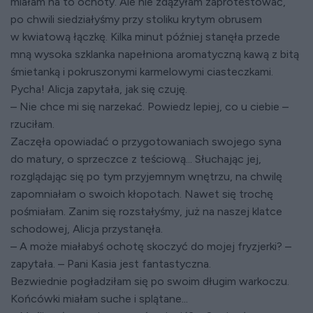
miałam na to ochoty. Ale nie zdążyłam zaprotestować,
po chwili siedziałyśmy przy stoliku krytym obrusem
w kwiatową łączkę. Kilka minut później stanęła przede
mną wysoka szklanka napełniona aromatyczną kawą z bitą
śmietanką i pokruszonymi karmelowymi ciasteczkami.
Pycha! Alicja zapytała, jak się czuję.
– Nie chce mi się narzekać. Powiedz lepiej, co u ciebie –
rzuciłam.
Zaczęła opowiadać o przygotowaniach swojego syna
do matury, o sprzeczce z teściową... Słuchając jej,
rozglądając się po tym przyjemnym wnętrzu, na chwilę
zapomniałam o swoich kłopotach. Nawet się trochę
pośmiałam. Zanim się rozstałyśmy, już na naszej klatce
schodowej, Alicja przystanęła.
– A może miałabyś ochotę skoczyć do mojej fryzjerki? –
zapytała. – Pani Kasia jest fantastyczna.
Bezwiednie pogładziłam się po swoim długim warkoczu.
Końcówki miałam suche i splątane...