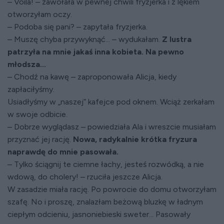
– Voila! – zawołała w pewnej chwili fryzjerka i z lękiem
otworzyłam oczy.
– Podoba się pani? – zapytała fryzjerka.
– Muszę chyba przywyknąć... – wydukałam.
Z lustra
patrzyła na mnie jakaś inna kobieta. Na pewno
młodsza...
– Chodź na kawę – zaproponowała Alicja, kiedy
zapłaciłyśmy.
Usiadłyśmy w „naszej” kafejce pod oknem. Wciąż zerkałam
w swoje odbicie.
– Dobrze wyglądasz – powiedziała Ala i wreszcie musiałam
przyznać jej rację.
Nowa, radykalnie krótka fryzura
naprawdę do mnie pasowała.
– Tylko ściągnij te ciemne łachy, jesteś rozwódką, a nie
wdową, do cholery! – rzuciła jeszcze Alicja.
W zasadzie miała rację. Po powrocie do domu otworzyłam
szafę. No i proszę, znalazłam beżową bluzkę w ładnym
ciepłym odcieniu, jasnoniebieski sweter... Pasowały