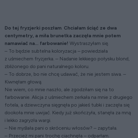
Do tej fryzjerki poszłam
.
Chciałam ściąć ze dwa
centymetry, a miła brunetka zaczęła mnie potem
namawiać na... farbowanie!
Wystraszyłam się.
– To będzie subtelna koloryzacja – powiedziała
z uśmiechem fryzjerka. – Nadanie lekkiego połysku blond,
zbliżonego do pani naturalnego koloru.
– To dobrze, bo nie chcę udawać, że nie jestem siwa. –
Kiwnęłam głową.
Nie wiem, co mnie naszło, ale zgodziłam się na to
farbowanie. Alicja z uśmiechem zerkała na mnie z drugiego
fotela, a dziewczyna sięgnęła po jakieś tubki i zaczęła się
dookoła mnie uwijać. Kiedy już skończyła, stanęła za mną
i lekko zagryzła wargi.
– Nie myślała pani o skróceniu włosów? – zapytała.
– Przecież mi pani trochę ciachnęła – odparłam.