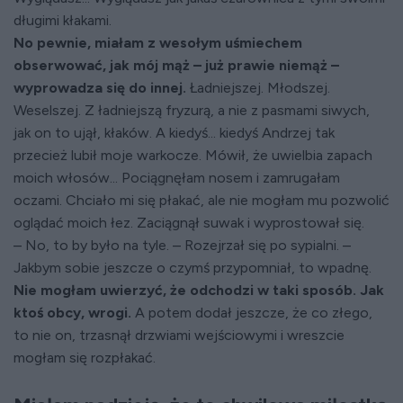
długimi kłakami.
No pewnie, miałam z wesołym uśmiechem
obserwować, jak mój mąż – już prawie niemąż –
wyprowadza się do innej.
Ładniejszej. Młodszej.
Weselszej. Z ładniejszą fryzurą, a nie z pasmami siwych,
jak on to ujął, kłaków. A kiedyś... kiedyś Andrzej tak
przecież lubił moje warkocze. Mówił, że uwielbia zapach
moich włosów... Pociągnęłam nosem i zamrugałam
oczami. Chciało mi się płakać, ale nie mogłam mu pozwolić
oglądać moich łez. Zaciągnął suwak i wyprostował się.
– No, to by było na tyle. – Rozejrzał się po sypialni. –
Jakbym sobie jeszcze o czymś przypomniał, to wpadnę.
Nie mogłam uwierzyć, że odchodzi w taki sposób. Jak
ktoś obcy, wrogi.
A potem dodał jeszcze, że co złego,
to nie on, trzasnął drzwiami wejściowymi i wreszcie
mogłam się rozpłakać.