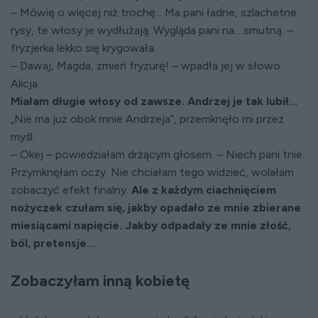
– Mówię o więcej niż trochę... Ma pani ładne, szlachetne
rysy, te włosy je wydłużają. Wygląda pani na... smutną. –
fryzjerka lekko się krygowała.
– Dawaj, Magda, zmień fryzurę! – wpadła jej w słowo
Alicja.
Miałam długie włosy od zawsze. Andrzej je tak lubił...
„Nie ma już obok mnie Andrzeja”, przemknęło mi przez
myśl.
– Okej – powiedziałam drżącym głosem. – Niech pani tnie.
Przymknęłam oczy. Nie chciałam tego widzieć, wolałam
zobaczyć efekt finalny.
Ale z każdym ciachnięciem
nożyczek czułam się, jakby opadało ze mnie zbierane
miesiącami napięcie. Jakby odpadały ze mnie złość,
ból, pretensje...
Zobaczyłam inną kobietę