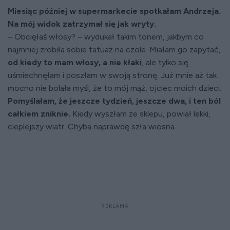
Miesiąc później w supermarkecie spotkałam Andrzeja.
Na mój widok zatrzymał się jak wryty.
– Obcięłaś włosy? – wydukał takim tonem, jakbym co
najmniej zrobiła sobie tatuaż na czole. Miałam go zapytać,
od kiedy to mam włosy, a nie kłaki
, ale tylko się
uśmiechnęłam i poszłam w swoją stronę. Już mnie aż tak
mocno nie bolała myśl, że to mój mąż, ojciec moich dzieci.
Pomyślałam, że jeszcze tydzień, jeszcze dwa, i ten ból
całkiem zniknie.
Kiedy wyszłam ze sklepu, powiał lekki,
cieplejszy wiatr. Chyba naprawdę szła wiosna...