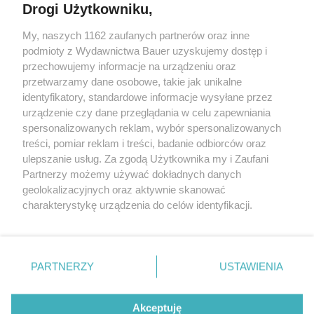
Drogi Użytkowniku,
My, naszych 1162 zaufanych partnerów oraz inne
podmioty z Wydawnictwa Bauer uzyskujemy dostęp i
przechowujemy informacje na urządzeniu oraz
przetwarzamy dane osobowe, takie jak unikalne
identyfikatory, standardowe informacje wysyłane przez
urządzenie czy dane przeglądania w celu zapewniania
spersonalizowanych reklam, wybór spersonalizowanych
ZWIERZENIA
treści, pomiar reklam i treści, badanie odbiorców oraz
"Nigdy nie zapomniałam siedmiu czerwonych róż
ulepszanie usług. Za zgodą Użytkownika my i Zaufani
od Jurka. Byłam już wdową, gdy znowu je od niego
Partnerzy możemy używać dokładnych danych
dostałam..."
geolokalizacyjnych oraz aktywnie skanować
charakterystykę urządzenia do celów identyfikacji.
Ponieważ cenimy Twoją prywatność, prosimy o zgodę na
korzystanie z tych technologii poprzez kliknięcie
„Akceptuję”. Zgoda jest dobrowolna i zawsze możesz ją
KONTAKT
REKLAMA
REDAKCJA
zmienić/wycofać klikając przycisk ustawień prywatności
PARTNERZY
USTAWIENIA
znajdujący się w lewym dolnym rogu strony
. Niektóre
REGULAMIN SERWISU
POLITYKA PRYWATNOŚCI
rodzaje przetwarzania danych nie wymagają zgody
Akceptuję
MAPA SERWISU
użytkownika, ale masz prawo sprzeciwić się takiemu