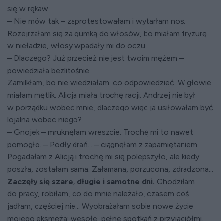
się w rękaw.
– Nie mów tak – zaprotestowałam i wytarłam nos.
Rozejrzałam się za gumką do włosów, bo miałam fryzurę
w nieładzie, włosy wpadały mi do oczu.
– Dlaczego? Już przecież nie jest twoim mężem –
powiedziała bezlitośnie.
Zamilkłam, bo nie wiedziałam, co odpowiedzieć. W głowie
miałam mętlik. Alicja miała trochę racji. Andrzej nie był
w porządku wobec mnie, dlaczego więc ja usiłowałam być
lojalna wobec niego?
– Gnojek – mruknęłam wreszcie. Trochę mi to nawet
pomogło. – Podły drań... – ciągnęłam z zapamiętaniem.
Pogadałam z Alicją i trochę mi się polepszyło, ale kiedy
poszła, zostałam sama. Załamana, porzucona, zdradzona...
Zaczęły się szare, długie i samotne dni.
Chodziłam
do pracy, robiłam, co do mnie należało, czasem coś
jadłam, częściej nie... Wyobrażałam sobie nowe życie
mojego eksmęża: wesołe, pełne spotkań z przyjaciółmi.