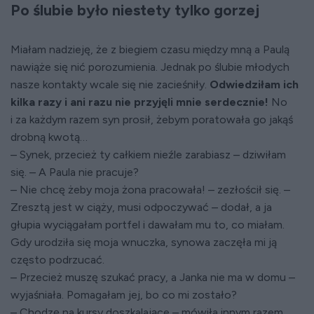
Po ślubie było niestety tylko gorzej
Miałam nadzieję, że z biegiem czasu między mną a Paulą
nawiąże się nić porozumienia. Jednak po ślubie młodych
nasze kontakty wcale się nie zacieśniły.
Odwiedziłam ich
kilka razy i ani razu nie przyjęli mnie serdecznie!
No
i za każdym razem syn prosił, żebym poratowała go jakąś
drobną kwotą…
– Synek, przecież ty całkiem nieźle zarabiasz – dziwiłam
się. – A Paula nie pracuje?
– Nie chcę żeby moja żona pracowała! – zezłościł się. –
Zresztą jest w ciąży, musi odpoczywać – dodał, a ja
głupia wyciągałam portfel i dawałam mu to, co miałam.
Gdy urodziła się moja wnuczka, synowa zaczęła mi ją
często podrzucać.
– Przecież muszę szukać pracy, a Janka nie ma w domu –
wyjaśniała. Pomagałam jej, bo co mi zostało?
– Chodzę na kursy doszkalające – mówiła innym razem.