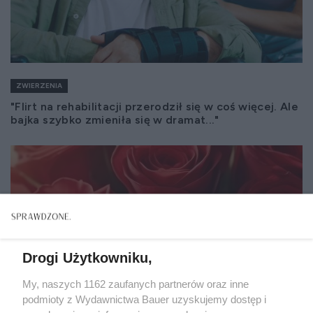
ZWIERZENIA
"Flirt na rehabilitacji przerodził się w coś więcej. Ale
bajka szybko zmieniła się w dramat..."
Drogi Użytkowniku,
My, naszych 1162 zaufanych partnerów oraz inne
podmioty z Wydawnictwa Bauer uzyskujemy dostęp i