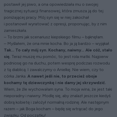
postawił jej piwo, a ona opowiedziała mu o swojej
tragicznej sytuacji finansowej, która zmusza ją do tej
poniżającej pracy. Mój syn się w niej zakochał
i postanowił wyratować z opresji, proponując, by z nim
zamieszkała.
– To brzmi jak scenariusz kiepskiego filmu – bąknęłam.
– Myślałem, że ona mnie kocha. Bo ja ją bardzo – wyjąkał.
Tak… To cały mój syn. Kochany, naiwny… Ale cóż, stało
się.
Teraz muszę mu pomóc, to jest rola matki. Najpierw
podniosę go na duchu, potem wesprę podczas rozwodu
z tą diablicą. I zawalczymy o Anielkę. Nie wiem, czy to
córka Janka.
A nawet jeśli nie, to przecież oboje
kochamy tę dziewczynkę i nie damy jej skrzywdzić.
Wiem, że źle wychowałam syna. To moja wina, że jest taki
nieporadny i naiwny. Modlę się, aby znalazł jeszcze kiedyś
dobrą kobietę i założył normalną rodzinę. Ale następnym
razem – jak Boga kocham – będę się wtrącać do jego
związku. Od początku!