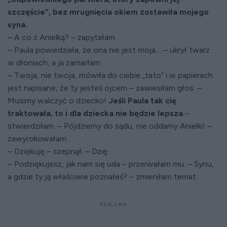
szczęście”, bez mrugnięcia okiem zostawiła mojego
syna.
– A co z Anielką? – zapytałam.
– Paula powiedziała, że ona nie jest moja… – ukrył twarz
w dłoniach, a ja zamarłam.
– Twoja, nie twoja, mówiła do ciebie „tato” i w papierach
jest napisane, że ty jesteś ojcem – zawiesiłam głos. –
Musimy walczyć o dziecko!
Jeśli Paula tak cię
traktowała, to i dla dziecka nie będzie lepsza
–
stwierdziłam. – Pójdziemy do sądu, nie oddamy Anielki! –
zawyrokowałam.
– Dziękuję – szepnął. – Dzię…
– Podziękujesz, jak nam się uda – przerwałam mu. – Synu,
a gdzie ty ją właściwie poznałeś? – zmieniłam temat.