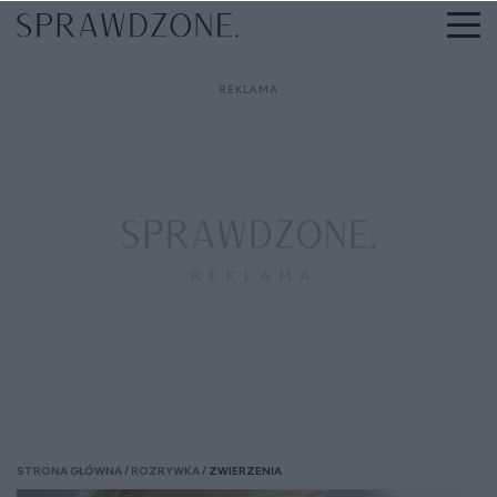
STRONA GŁÓWNA
ROZRYWKA
ZWIERZENIA