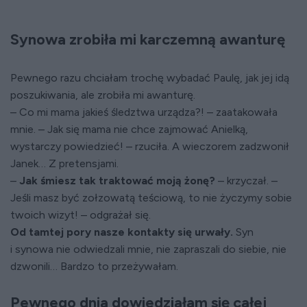
Synowa zrobiła mi karczemną awanturę
Pewnego razu chciałam trochę wybadać Paulę, jak jej idą
poszukiwania, ale zrobiła mi awanturę.
– Co mi mama jakieś śledztwa urządza?! – zaatakowała
mnie. – Jak się mama nie chce zajmować Anielką,
wystarczy powiedzieć! – rzuciła. A wieczorem zadzwonił
Janek… Z pretensjami.
–
Jak śmiesz tak traktować moją żonę?
– krzyczał. –
Jeśli masz być zołzowatą teściową, to nie życzymy sobie
twoich wizyt! – odgrażał się.
Od tamtej pory nasze kontakty się urwały.
Syn
i synowa nie odwiedzali mnie, nie zapraszali do siebie, nie
dzwonili… Bardzo to przeżywałam.
Pewnego dnia dowiedziałam się całej