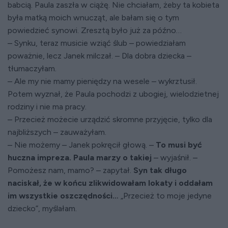
babcią. Paula zaszła w ciążę. Nie chciałam, żeby ta kobieta
była matką moich wnucząt, ale bałam się o tym
powiedzieć synowi. Zresztą było już za późno…
– Synku, teraz musicie wziąć ślub – powiedziałam
poważnie, lecz Janek milczał. – Dla dobra dziecka –
tłumaczyłam.
– Ale my nie mamy pieniędzy na wesele – wykrztusił.
Potem wyznał, że Paula pochodzi z ubogiej, wielodzietnej
rodziny i nie ma pracy.
– Przecież możecie urządzić skromne przyjęcie, tylko dla
najbliższych – zauważyłam.
– Nie możemy – Janek pokręcił głową. –
To musi być
huczna impreza. Paula marzy o takiej
– wyjaśnił. –
Pomożesz nam, mamo? – zapytał.
Syn tak długo
naciskał, że w końcu zlikwidowałam lokaty i oddałam
im wszystkie oszczędności…
„Przecież to moje jedyne
dziecko”, myślałam.