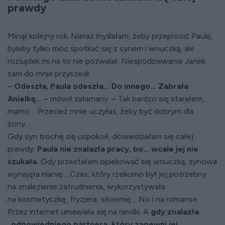
prawdy
Minął kolejny rok. Nieraz myślałam, żeby przeprosić Paulę,
byleby tylko móc spotkać się z synem i wnuczką, ale
rozsądek mi na to nie pozwalał. Niespodziewanie Janek
sam do mnie przyszedł.
–
Odeszła, Paula odeszła… Do innego… Zabrała
Anielkę…
– mówił załamany. – Tak bardzo się starałem,
mamo… Przecież mnie uczyłaś, żeby być dobrym dla
żony…
Gdy syn trochę się uspokoił, dowiedziałam się całej
prawdy.
Paula nie znalazła pracy, bo… wcale jej nie
szukała.
Gdy przestałam opiekować się wnuczką, synowa
wynajęła nianię… Czas, który rzekomo był jej potrzebny
na znalezienie zatrudnienia, wykorzystywała
na kosmetyczkę, fryzjera, siłownię… No i na romanse.
Przez internet umawiała się na randki. A
gdy znalazła
„odpowiedniego partnera, który zapewni jej