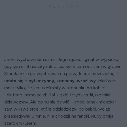
Janka wychowałam sama. Jego ojciec zginął w wypadku,
gdy syn miał niecały rok. Jasiu był moim oczkiem w głowie.
Starałam się go wychować na porządnego mężczyznę.
I
udało się – był uczynny, kochany, wrażliwy.
Martwiło
mnie tylko, że jest nieśmiały w stosunku do kobiet.
I dlatego, mimo że zbliżał się do trzydziestki, nie miał
dziewczyny. Ale co tu się dziwić – choć Janek mieszkał
sam w kawalerce, którą odziedziczył po babci, wciąż
przesiadywał u mnie. Nie chodził na randki, kluby omijał
szerokim łukiem…