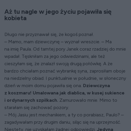
Aż tu nagle w jego życiu pojawiła się
kobieta
Długo nie przyznawał się, że kogoś poznał.
– Mamo, mam dziewczynę – wyznał wreszcie. – Ma
na imię Paula. Od tamtej pory Janek coraz rzadziej do mnie
wpadał. Tęskniłam za jego odwiedzinami, ale też
cieszyłam się, że znalazł swoją drugą połówkę. A że
bardzo chciałam poznać wybrankę syna, zaprosiłam oboje
na niedzielny obiad. I punktualnie w południe, w słoneczny
dzień w moim domu pojawiła się ona.
Dziewczyna
z koszmaru! Umalowana jak diablica, w kusej sukience
i ordynarnych szpilkach.
Zamurowało mnie. Mimo to
starałam się zachować pozory.
– Mój Jasiu jest mechanikiem, a ty co porabiasz, Paulo? –
zagadywałam przy drugim daniu, siląc się na uprzejmość.
Niestety, nie uzyskałam żadnej odpowiedzi.
Jedyna