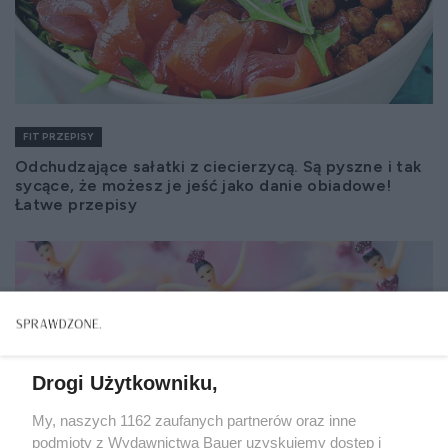
FIT PRZEPISY
Odchudzające sałatki z ciecierzycą. Są pyszne i tak
sycące, że możesz je jeść jako danie obiadowe!
Łatwe przepisy
Drogi Użytkowniku,
My, naszych 1162 zaufanych partnerów oraz inne
podmioty z Wydawnictwa Bauer uzyskujemy dostęp i