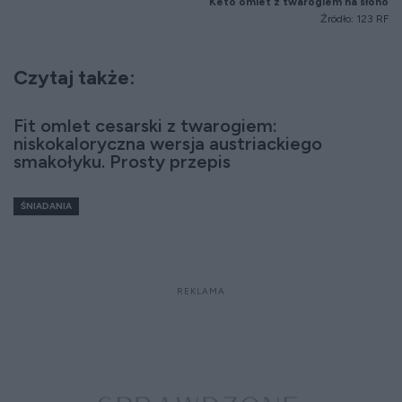
Keto omlet z twarogiem na słono
Źródło: 123 RF
Czytaj także:
Fit omlet cesarski z twarogiem:
niskokaloryczna wersja austriackiego
smakołyku. Prosty przepis
ŚNIADANIA