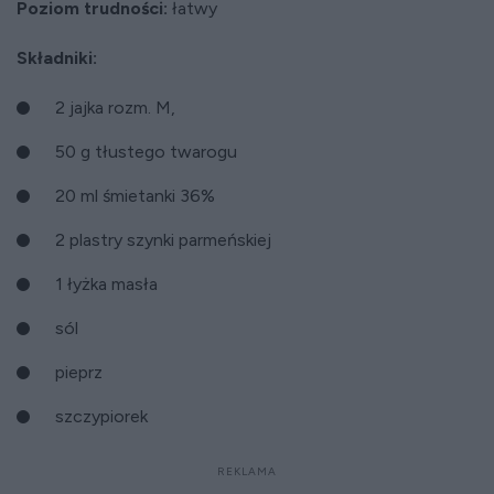
Poziom trudności:
łatwy
Składniki:
2 jajka rozm. M,
50 g tłustego twarogu
20 ml śmietanki 36%
2 plastry szynki parmeńskiej
1 łyżka masła
sól
pieprz
szczypiorek