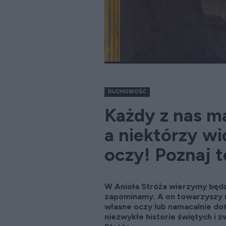
DUCHOWOŚĆ
Każdy z nas ma
a niektórzy wi
oczy! Poznaj t
W Anioła Stróża wierzymy będąc
zapominamy. A on towarzyszy n
własne oczy lub namacalnie doś
niezwykłe historie świętych i z