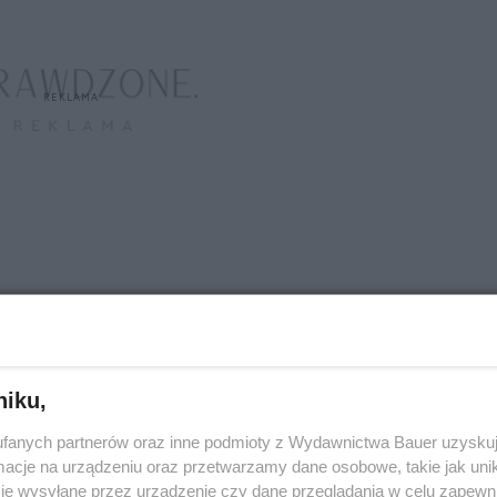
zuwają nad ludźmi, ratując ich w najbardziej
istorii Kościoła nie brakuje świadectw o ich
wencjach, które zmieniły bieg życia świętych
niku,
nakarmienia ojca Benedetto Rixnera w obozie
fanych partnerów oraz inne podmioty z Wydawnictwa Bauer uzyskuj
nę młodego Piusa IX, aż po psa, który jako Anioł
cje na urządzeniu oraz przetwarzamy dane osobowe, takie jak unika
nowi Bosko – anielskie interwencje niejednokrotnie
je wysyłane przez urządzenie czy dane przeglądania w celu zapewn