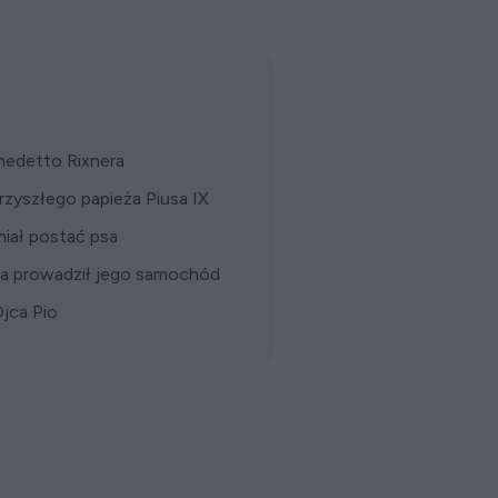
enedetto Rixnera
rzyszłego papieża Piusa IX
miał postać psa
isa prowadził jego samochód
jca Pio