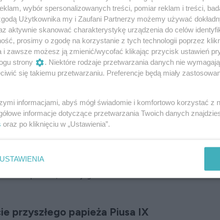
łę. Poznaj inspirujące historie działań
Aniołów
klam, wybór spersonalizowanych treści, pomiar reklam i treści, bad
y nie jesteśmy sami.
 zgodą Użytkownika my i Zaufani Partnerzy możemy używać dokład
az aktywnie skanować charakterystykę urządzenia do celów identyfi
ca Benedetto Rixnera
ść, prosimy o zgodę na korzystanie z tych technologii poprzez klikn
a i zawsze możesz ją zmienić/wycofać klikając przycisk ustawień pr
ogu strony
. Niektóre rodzaje przetwarzania danych nie wymagaj
urs we Francji. 800 więźniów niemieckich zebranych
iwić się takiemu przetwarzaniu. Preferencje będą miały zastosowanie
iec Benedetto Rixner, jeden z nich, nie mógł spać
 i odmawiając różaniec, żarliwie modlił się, prosząc
óryś jest w niebie, daj mi coś do jedzenia, inaczej
szymi informacjami, abyś mógł świadomie i komfortowo korzystać z
gółowe informacje dotyczące przetwarzania Twoich danych znajdzi
”.
Nagle pojawiła się postać francuskiego
s
oraz po kliknięciu w „Ustawienia”.
 zdumiony, bo Francuzi znajdowali się za
zbliżał się do jeńców. Żołnierz spytał, czy chce
ł mu dwie pajdy chleba i dwa wielkie kawałki
USTAWIENIA
enedetto pędem wrócił do baraku, pokazując, co ma
absolutnie pewien, że to jego Anioł Stróż uratował
cie przyszłego papieża Piusa IX