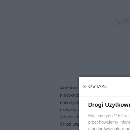
Aniołowie Stróżowie nieustannie c
niespodziewanych sytuacjach. W h
niezwykłej opiece, cudach i inter
Drogi Użytkow
i zwykłych ludzi. Od cudownego 
My, naszych 1162 zau
jenieckim, przez tajemniczą ochro
przechowujemy informa
Stróż uratował życie świętemu Ja
standardowe informac