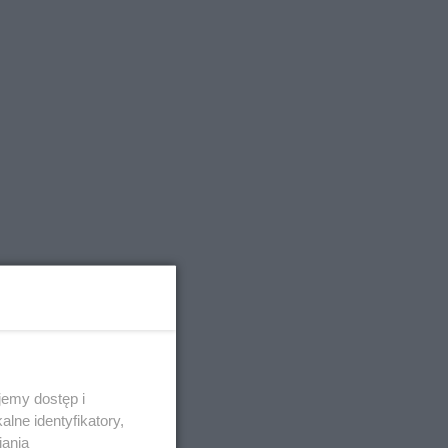
emy dostęp i
lne identyfikatory,
iania