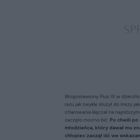
Błogosławiony Pius IX w dziecińs
razu jak zwykle służył do mszy jak
ofiarowania klęczał na najniższym
zaczęło mocno bić.
Po chwili po 
młodzieńca, który dawał mu zn
chłopiec zaczął iść we wskazan