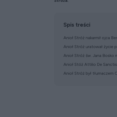
Stróża.
Spis treści
Anioł Stróż nakarmił ojca B
Anioł Stróż uratował życie p
Anioł Stróż św. Jana Bosko 
Anioł Stóż Attilio De Sanct
Anioł Stróż był tłumaczem O