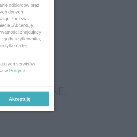
anie odbiorców oraz
nych danych
kacji. Ponieważ
ięcie „Akceptuję”.
ywatności znajdujący
ą zgody użytkownika,
 tylko na tej
 naszych serwisów
esz w
Polityce
Akceptuję