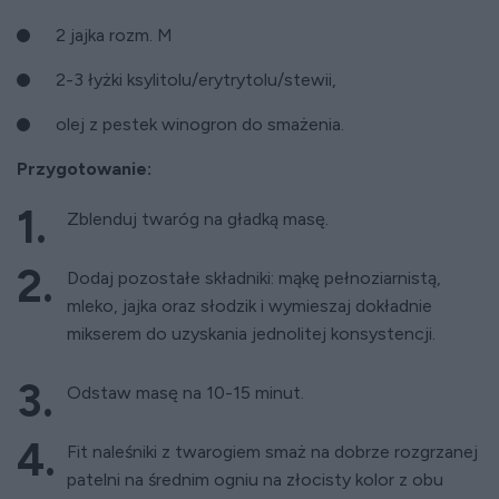
2 jajka rozm. M
2-3 łyżki ksylitolu/erytrytolu/stewii,
olej z pestek winogron do smażenia.
Przygotowanie:
Zblenduj twaróg na gładką masę.
Dodaj pozostałe składniki: mąkę pełnoziarnistą,
mleko, jajka oraz słodzik i wymieszaj dokładnie
mikserem do uzyskania jednolitej konsystencji.
Odstaw masę na 10-15 minut.
Fit naleśniki z twarogiem smaż na dobrze rozgrzanej
patelni na średnim ogniu na złocisty kolor z obu