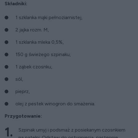
Składniki:
1 szklanka mąki pełnoziarnistej,
2 jajka rozm. M,
1 szklanka mleka 0,5%,
150 g świeżego szpinaku,
1 ząbek czosnku,
sól,
pieprz,
olej z pestek winogron do smażenia.
Przygotowanie:
Szpinak umyj i podsmaż z posiekanym czosnkiem
na patelni. Odstaw do ostygnięcia, następnie