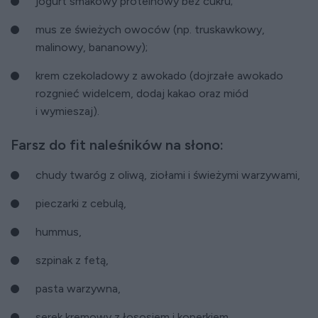
jogurt smakowy proteinowy bez cukru;
mus ze świeżych owoców (np. truskawkowy,
malinowy, bananowy);
krem czekoladowy z awokado (dojrzałe awokado
rozgnieć widelcem, dodaj kakao oraz miód
i wymieszaj).
Farsz do fit naleśników na słono:
chudy twaróg z oliwą, ziołami i świeżymi warzywami,
pieczarki z cebulą,
hummus,
szpinak z fetą,
pasta warzywna,
serek kremowy z łososiem i koperkiem,