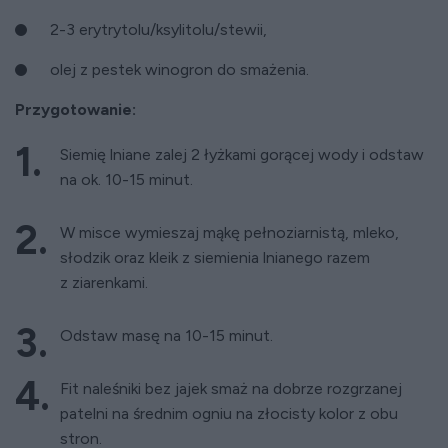
2-3 erytrytolu/ksylitolu/stewii,
olej z pestek winogron do smażenia.
Przygotowanie:
Siemię lniane zalej 2 łyżkami gorącej wody i odstaw
na ok. 10-15 minut.
W misce wymieszaj mąkę pełnoziarnistą, mleko,
słodzik oraz kleik z siemienia lnianego razem
z ziarenkami.
Odstaw masę na 10-15 minut.
Fit naleśniki bez jajek smaż na dobrze rozgrzanej
patelni na średnim ogniu na złocisty kolor z obu
stron.