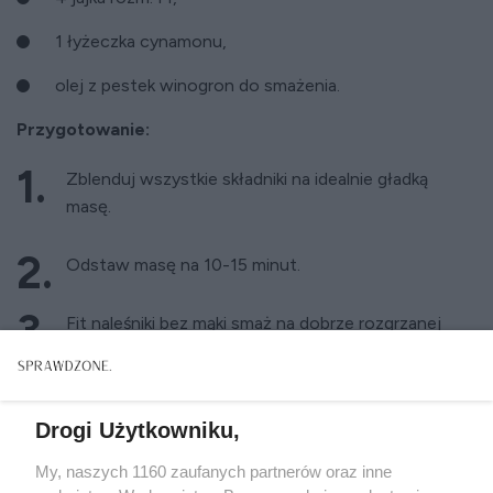
1 łyżeczka cynamonu,
olej z pestek winogron do smażenia.
Przygotowanie:
Zblenduj wszystkie składniki na idealnie gładką
masę.
Odstaw masę na 10-15 minut.
Fit naleśniki bez mąki smaż na dobrze rozgrzanej
patelni na średnim ogniu na złocisty kolor z obu
stron.
Drogi Użytkowniku,
My, naszych 1160 zaufanych partnerów oraz inne