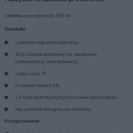
Szklanka ma pojemność 250 ml.
Składniki:
1 szklanka mąki pełnoziarnistej;
30 g odżywki białkowej (np. waniliowej,
czekoladowej, śmietankowej);
1 jajko rozm. M;
2 szklanki mleka 0,5%;
1-2 łyżki ksylitolu/erytrytolu/stewii (opcjonalnie);
olej z pestek winogron do smażenia.
Przygotowanie: