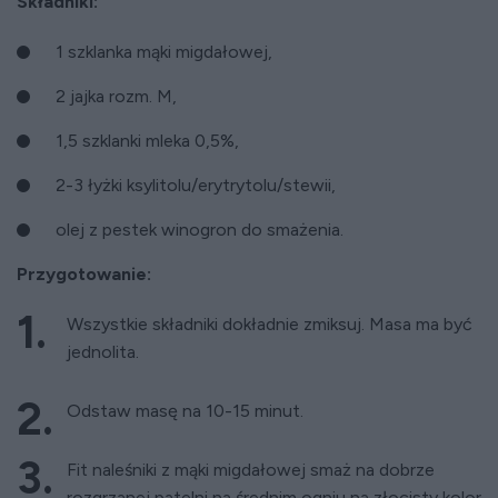
Składniki:
1 szklanka mąki migdałowej,
2 jajka rozm. M,
1,5 szklanki mleka 0,5%,
2-3 łyżki ksylitolu/erytrytolu/stewii,
olej z pestek winogron do smażenia.
Przygotowanie:
Wszystkie składniki dokładnie zmiksuj. Masa ma być
jednolita.
Odstaw masę na 10-15 minut.
Fit naleśniki z mąki migdałowej smaż na dobrze
rozgrzanej patelni na średnim ogniu na złocisty kolor