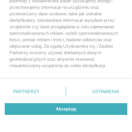
podmioty z Wydawnictwa Bauer uzyskujemy dostęp i
przechowujemy informacje na urządzeniu oraz
przetwarzamy dane osobowe, takie jak unikalne
identyfikatory, standardowe informacje wysyłane przez
urządzenie czy dane przeglądania w celu zapewniania
spersonalizowanych reklam, wybór spersonalizowanych
treści, pomiar reklam i treści, badanie odbiorców oraz
ulepszanie usług. Za zgodą Użytkownika my i Zaufani
Partnerzy możemy używać dokładnych danych
geolokalizacyjnych oraz aktywnie skanować
charakterystykę urządzenia do celów identyfikacji.
Ponieważ cenimy Twoją prywatność, prosimy o zgodę na
korzystanie z tych technologii poprzez kliknięcie
„Akceptuję”. Zgoda jest dobrowolna i zawsze możesz ją
zmienić/wycofać klikając przycisk ustawień prywatności
PARTNERZY
USTAWIENIA
znajdujący się w lewym dolnym rogu strony
. Niektóre
rodzaje przetwarzania danych nie wymagają zgody
Akceptuję
użytkownika, ale masz prawo sprzeciwić się takiemu
przetwarzaniu. Preferencje będą miały zastosowanie tylko
na tej witrynie.