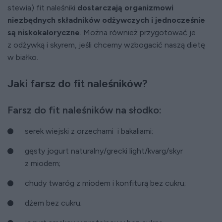
stewia) fit naleśniki
dostarczają organizmowi
niezbędnych składników odżywczych i jednocześnie
są niskokaloryczne
. Można również przygotować je
z odżywką i skyrem, jeśli chcemy wzbogacić naszą dietę
w białko.
Jaki farsz do fit naleśników?
Farsz do fit naleśników na słodko:
serek wiejski z orzechami i bakaliami;
gęsty jogurt naturalny/grecki light/kvarg/skyr
z miodem;
chudy twaróg z miodem i konfiturą bez cukru;
dżem bez cukru;