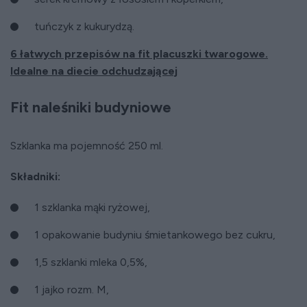
tuńczyk z kukurydzą.
6 łatwych przepisów na fit placuszki twarogowe.
Idealne na diecie odchudzającej
Fit naleśniki budyniowe
Szklanka ma pojemność 250 ml.
Składniki:
1 szklanka mąki ryżowej,
1 opakowanie budyniu śmietankowego bez cukru,
1,5 szklanki mleka 0,5%,
1 jajko rozm. M,