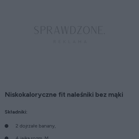
Niskokaloryczne fit naleśniki bez mąki
Składniki:
2 dojrzałe banany,
4 jajka rozm. M,