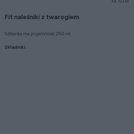
fot. 123 RF
Fit naleśniki z twarogiem
Szklanka ma pojemność 250 ml.
Składniki: