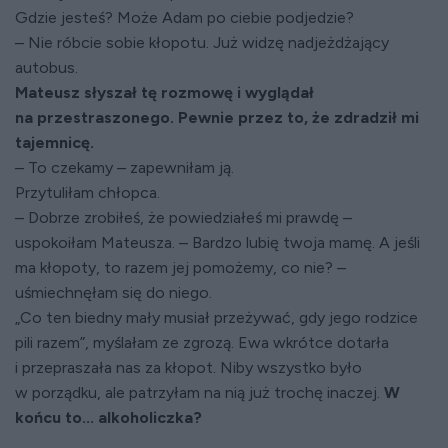
Gdzie jesteś? Może Adam po ciebie podjedzie?
– Nie róbcie sobie kłopotu. Już widzę nadjeżdżający
autobus.
Mateusz słyszał tę rozmowę i wyglądał
na przestraszonego. Pewnie przez to, że zdradził mi
tajemnicę.
– To czekamy – zapewniłam ją.
Przytuliłam chłopca.
– Dobrze zrobiłeś, że powiedziałeś mi prawdę –
uspokoiłam Mateusza. – Bardzo lubię twoja mamę. A jeśli
ma kłopoty, to razem jej pomożemy, co nie? –
uśmiechnęłam się do niego.
„Co ten biedny mały musiał przeżywać, gdy jego rodzice
pili razem”, myślałam ze zgrozą. Ewa wkrótce dotarła
i przepraszała nas za kłopot. Niby wszystko było
w porządku, ale patrzyłam na nią już trochę inaczej.
W
końcu to... alkoholiczka?