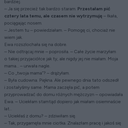
bardziej.
– Ja się przecież tak bardzo staram.
Przestałam pić
cztery lata temu, ale czasem nie wytrzymuję
– łkała,
pociągając nosem.
– Jestem tu – powiedziałam. – Pomogę ci, chociaż nie
wiem jak.
Ewa rozszlochała się na dobre.
– Nie odtrącaj mnie – poprosiła. – Całe życie marzyłam
o takiej przyjaciółce jak ty, ale nigdy jej nie miałam. Moja
mama... – urwała nagle.
– Co „twoja mama”? – drążyłam.
– Była cudowna. Piękna. Ale pewnego dnia tato odszedł
i zostałyśmy same. Mama zaczęła pić, a potem
przyprowadzać do domu różnych mężczyzn – opowiadała
Ewa. – Uciekłam stamtąd dopiero jak miałam osiemnaście
lat...
– Uciekłaś z domu? – zdziwiłam się.
– Tak, przygarnęła mnie ciotka. Znalazłam pracę i jakoś się