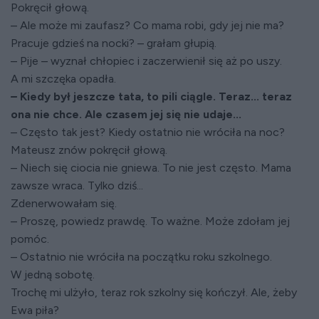
Pokręcił głową.
– Ale może mi zaufasz? Co mama robi, gdy jej nie ma?
Pracuje gdzieś na nocki? – grałam głupią.
– Pije – wyznał chłopiec i zaczerwienił się aż po uszy.
A mi szczęka opadła.
–
Kiedy był jeszcze tata, to pili ciągle. Teraz... teraz
ona nie chce. Ale czasem jej się nie udaje...
– Często tak jest? Kiedy ostatnio nie wróciła na noc?
Mateusz znów pokręcił głową.
– Niech się ciocia nie gniewa. To nie jest często. Mama
zawsze wraca. Tylko dziś...
Zdenerwowałam się.
– Proszę, powiedz prawdę. To ważne. Może zdołam jej
pomóc.
– Ostatnio nie wróciła na początku roku szkolnego.
W jedną sobotę.
Trochę mi ulżyło, teraz rok szkolny się kończył. Ale, żeby
Ewa piła?