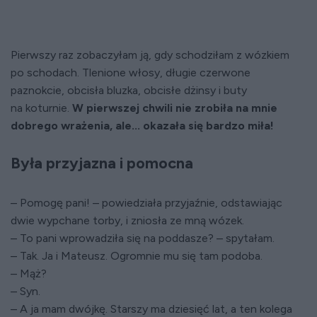
Pierwszy raz zobaczyłam ją, gdy schodziłam z wózkiem
po schodach. Tlenione włosy, długie czerwone
paznokcie, obcisła bluzka, obcisłe dżinsy i buty
na koturnie.
W pierwszej chwili nie zrobiła na mnie
dobrego wrażenia, ale... okazała się bardzo miła!
Była przyjazna i pomocna
– Pomogę pani! – powiedziała przyjaźnie, odstawiając
dwie wypchane torby, i zniosła ze mną wózek.
– To pani wprowadziła się na poddasze? – spytałam.
– Tak. Ja i Mateusz. Ogromnie mu się tam podoba.
– Mąż?
– Syn.
– A ja mam dwójkę. Starszy ma dziesięć lat, a ten kolega