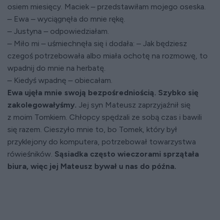
osiem miesięcy. Maciek – przedstawiłam mojego oseska.
– Ewa – wyciągnęła do mnie rękę.
– Justyna – odpowiedziałam.
– Miło mi – uśmiechnęła się i dodała: – Jak będziesz
czegoś potrzebowała albo miała ochotę na rozmowę, to
wpadnij do mnie na herbatę.
– Kiedyś wpadnę – obiecałam.
Ewa ujęła mnie swoją bezpośredniością. Szybko się
zakolegowałyśmy.
Jej syn Mateusz zaprzyjaźnił się
z moim Tomkiem. Chłopcy spędzali ze sobą czas i bawili
się razem. Cieszyło mnie to, bo Tomek, który był
przyklejony do komputera, potrzebował towarzystwa
rówieśników.
Sąsiadka często wieczorami sprzątała
biura, więc jej Mateusz bywał u nas do późna.