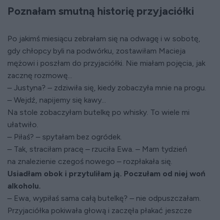
Poznałam smutną historię przyjaciółki
Po jakimś miesiącu zebrałam się na odwagę i w sobotę,
gdy chłopcy byli na podwórku, zostawiłam Macieja
mężowi i poszłam do przyjaciółki. Nie miałam pojęcia, jak
zacznę rozmowę...
– Justyna? – zdziwiła się, kiedy zobaczyła mnie na progu.
– Wejdź, napijemy się kawy...
Na stole zobaczyłam butelkę po whisky. To wiele mi
ułatwiło.
– Piłaś? – spytałam bez ogródek.
– Tak, straciłam pracę – rzuciła Ewa. – Mam tydzień
na znalezienie czegoś nowego – rozpłakała się.
Usiadłam obok i przytuliłam ją. Poczułam od niej woń
alkoholu.
– Ewa, wypiłaś sama całą butelkę? – nie odpuszczałam.
Przyjaciółka pokiwała głową i zaczęła płakać jeszcze