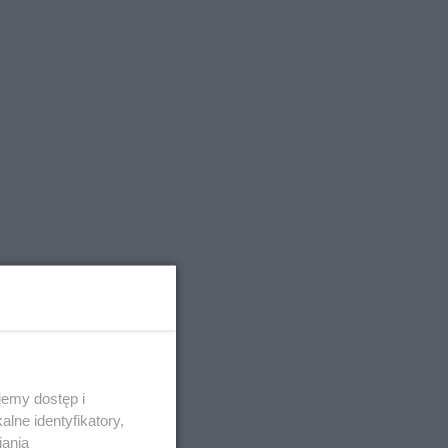
emy dostęp i
lne identyfikatory,
iania