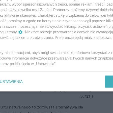
klam, wybór spersonalizowanych treści, pomiar reklam i treści, bad
 zgodą Użytkownika my i Zaufani Partnerzy możemy używać dokład
az aktywnie skanować charakterystykę urządzenia do celów identyfi
ść, prosimy o zgodę na korzystanie z tych technologii poprzez klikn
a i zawsze możesz ją zmienić/wycofać klikając przycisk ustawień pr
ogu strony
. Niektóre rodzaje przetwarzania danych nie wymagaj
iwić się takiemu przetwarzaniu. Preferencje będą miały zastosowanie
szymi informacjami, abyś mógł świadomie i komfortowo korzystać z
gółowe informacje dotyczące przetwarzania Twoich danych znajdzi
s
oraz po kliknięciu w „Ustawienia”.
USTAWIENIA
Fit sernik z chudego twarogu i jogurtu naturalnego
fot. 123 rf
ogurtu naturalnego to zdrowsza alternatywa dla