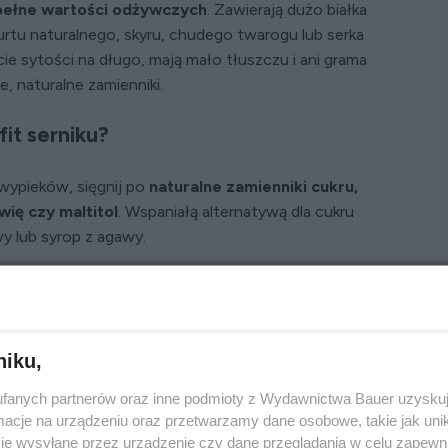
 pełne wartości odżywczych
. Zawierają dużo białka
urtu naturalnego, skyru, chudego twarogu lub serka
ie sytości na długo, mają mało tłuszczu i ani grama
, naturalne zamienniki.
it serniku?
wypieków, sięgnij po
naturalne zamienniki cukru,
ewię czy maltitol
. Wspaniałą alternatywą dla cukru
wy lub syrop z agawy.
ożesz je jeść nawet na diecie! Łatwe przepisy
arogu i jogurtu naturalnego
niku,
fanych partnerów oraz inne podmioty z Wydawnictwa Bauer uzyskuj
cje na urządzeniu oraz przetwarzamy dane osobowe, takie jak unika
je wysyłane przez urządzenie czy dane przeglądania w celu zapewn