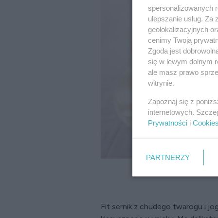
spersonalizowanych re
ulepszanie usług. Za
geolokalizacyjnych or
cenimy Twoją prywatno
Zgoda jest dobrowoln
się w lewym dolnym r
ale masz prawo sprzec
witrynie.
Zapoznaj się z poniż
internetowych. Szcze
Prywatności
i
Cookie
PARTNERZY
Fit sernik z chudego twarogu i j