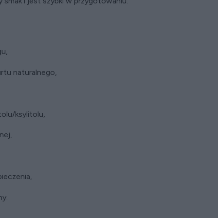
y smak i jest szybki w przygotowaniu.
u,
tu naturalnego,
tolu/ksylitolu,
nej,
pieczenia,
ny.