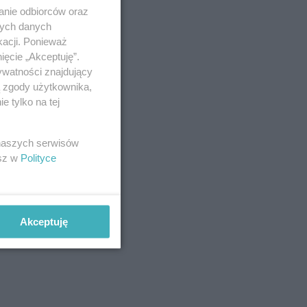
anie odbiorców oraz
nych danych
kacji. Ponieważ
ięcie „Akceptuję”.
ywatności znajdujący
ą zgody użytkownika,
 tylko na tej
 naszych serwisów
esz w
Polityce
Akceptuję