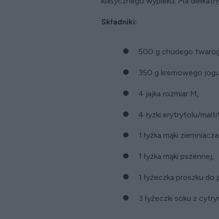
klasycznego wypieku. Ma delikatn
Składniki:
500 g chudego twarog
350 g kremowego jogur
4 jajka rozmiar M,
4 łyżki erytrytolu/malti
1 łyżka mąki ziemniacza
1 łyżka mąki pszennej,
1 łyżeczka proszku do 
3 łyżeczki soku z cytry