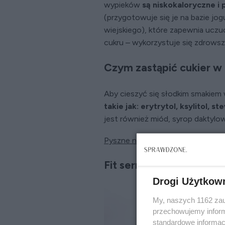
wypieków
są niskokaloryczne i
(przygotowuje się je na bazie jog
wiejskiego), które zapewnia uczuc
cukru – wykorzystuje się zdrowsze
Czym zastąpić cukier w f
Aby cieszyć się słodkim smakiem 
takie jak: erytrytol, ksylitol, st
jest również miód, syrop daktylo
Pyszne niskokaloryczne desery. M
Fit sernik z chudego tw
Drogi Użytkow
My, naszych 1162 zau
przechowujemy informa
standardowe informac