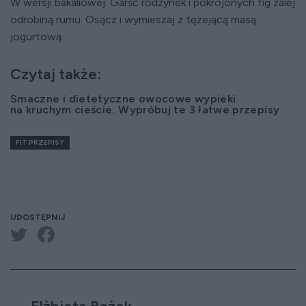
W wersji bakaliowej. Garść rodzynek i pokrojonych fig zalej
odrobiną rumu. Osącz i wymieszaj z tężejącą masą
jogurtową.
Czytaj także:
Smaczne i dietetyczne owocowe wypieki
na kruchym cieście. Wypróbuj te 3 łatwe przepisy
FIT PRZEPISY
UDOSTĘPNIJ