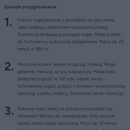
Sposób przygotowania:
Ciasto: mąkę przesiej z proszkiem do pieczenia.
Jajka zmiksuj z ksylitolem na puszystą masę.
Domieszaj dodawaną porcjami mąkę. Masę przelej
do tortownicy wyłożonej pergaminem. Piecz ok. 25
minut w 180 st.
Masa owocowa: wiśnie rozgotuj, zmiksuj. Wsyp
galaretki, mieszaj, aż się rozpuszczą. Masa biała:
żelatynę rozpuść w 1/2 szkl. ciepłej wody.
Schłodzony jogurt połącz z miodem i przestudzoną
żelatyną, szybko zmiksuj. Domieszaj serek i esencję.
Połowę masy wylej na ostudzony biszkopt (w
foremce). Wstaw do zamrażalnika. Gdy zacznie
tężeć, nałóż masę owocową. Mroź ok. 15 minut.