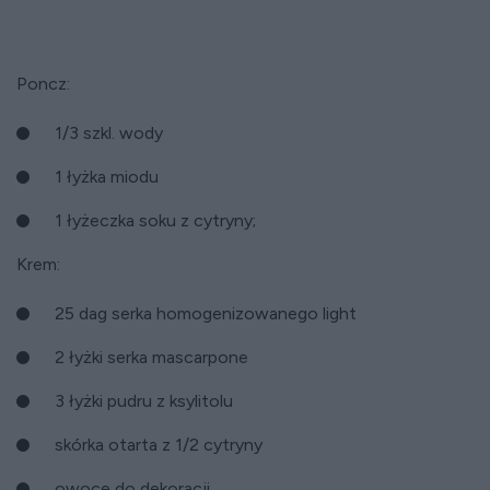
Poncz:
1/3 szkl. wody
1 łyżka miodu
1 łyżeczka soku z cytryny;
Krem:
25 dag serka homogenizowanego light
2 łyżki serka mascarpone
3 łyżki pudru z ksylitolu
skórka otarta z 1/2 cytryny
owoce do dekoracji