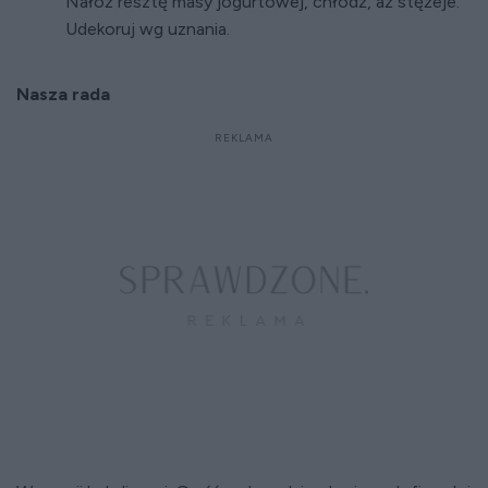
Nałóż resztę masy jogurtowej, chłodź, aż stężeje.
Udekoruj wg uznania.
Nasza rada