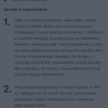
Sposób przygotowania:
Mąki i szczyptę soli przesiej. Jajka rozbij, oddziel
żółtka od białek. Białka ubij na sztywną pianę.
Dodawaj po 1 łyżce ksylitolu na zmianę z 1 żółtkiem,
po każdym miksując do połączenia się składników.
Na końcu wmieszaj mąki. Ciasto podziel na 3 części.
Do jednej dodaj szczyptę matchy (lub spiruliny albo
trochę zmiksowanego szpinaku), do drugiej – 1
łyżeczkę matchy (lub odpowiednio więcej spiruliny
albo szpinaku), do reszty – pozostałą matchę (lub
jeszcze więcej zamienników).
Piecz kolorowe biszkopty w trzech turach, w 180
st., każdą po ok. 25 minut. Ostudź, każdy placek
przetnij na 2 blaty. Składniki ponczu wymieszaj,
lekko nasącz blaty.