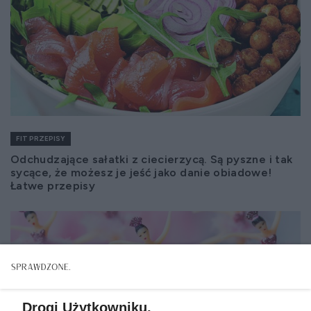
FIT PRZEPISY
Odchudzające sałatki z ciecierzycą. Są pyszne i tak
sycące, że możesz je jeść jako danie obiadowe!
Łatwe przepisy
Drogi Użytkowniku,