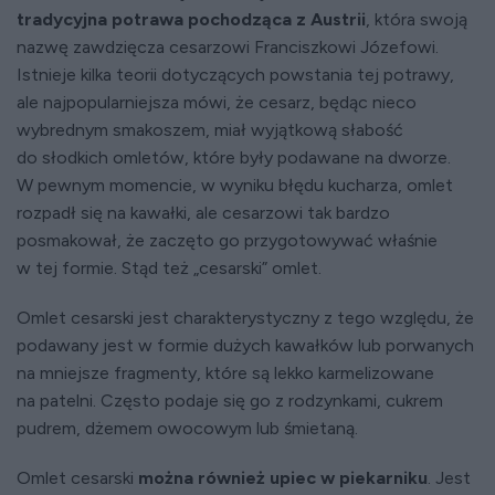
tradycyjna potrawa pochodząca z Austrii
, która swoją
nazwę zawdzięcza cesarzowi Franciszkowi Józefowi.
Istnieje kilka teorii dotyczących powstania tej potrawy,
ale najpopularniejsza mówi, że cesarz, będąc nieco
wybrednym smakoszem, miał wyjątkową słabość
do słodkich omletów, które były podawane na dworze.
W pewnym momencie, w wyniku błędu kucharza, omlet
rozpadł się na kawałki, ale cesarzowi tak bardzo
posmakował, że zaczęto go przygotowywać właśnie
w tej formie. Stąd też „cesarski” omlet.
Omlet cesarski jest charakterystyczny z tego względu, że
podawany jest w formie dużych kawałków lub porwanych
na mniejsze fragmenty, które są lekko karmelizowane
na patelni. Często podaje się go z rodzynkami, cukrem
pudrem, dżemem owocowym lub śmietaną.
Omlet cesarski
można również upiec w piekarniku
. Jest