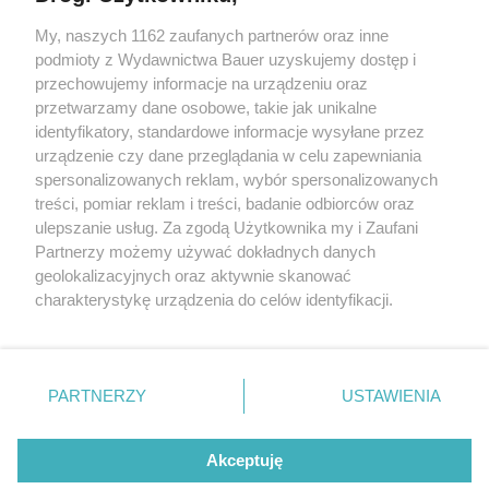
My, naszych 1162 zaufanych partnerów oraz inne
podmioty z Wydawnictwa Bauer uzyskujemy dostęp i
przechowujemy informacje na urządzeniu oraz
przetwarzamy dane osobowe, takie jak unikalne
identyfikatory, standardowe informacje wysyłane przez
urządzenie czy dane przeglądania w celu zapewniania
spersonalizowanych reklam, wybór spersonalizowanych
treści, pomiar reklam i treści, badanie odbiorców oraz
CIASTA I DESERY
ulepszanie usług. Za zgodą Użytkownika my i Zaufani
Słodkości dla małego alergika. Trzy przepisy idealne
Partnerzy możemy używać dokładnych danych
nie tylko na Dzień Dziecka
geolokalizacyjnych oraz aktywnie skanować
charakterystykę urządzenia do celów identyfikacji.
Ponieważ cenimy Twoją prywatność, prosimy o zgodę na
korzystanie z tych technologii poprzez kliknięcie
„Akceptuję”. Zgoda jest dobrowolna i zawsze możesz ją
KONTAKT
REKLAMA
REDAKCJA
zmienić/wycofać klikając przycisk ustawień prywatności
PARTNERZY
USTAWIENIA
znajdujący się w lewym dolnym rogu strony
. Niektóre
REGULAMIN SERWISU
POLITYKA PRYWATNOŚCI
rodzaje przetwarzania danych nie wymagają zgody
Akceptuję
MAPA SERWISU
użytkownika, ale masz prawo sprzeciwić się takiemu