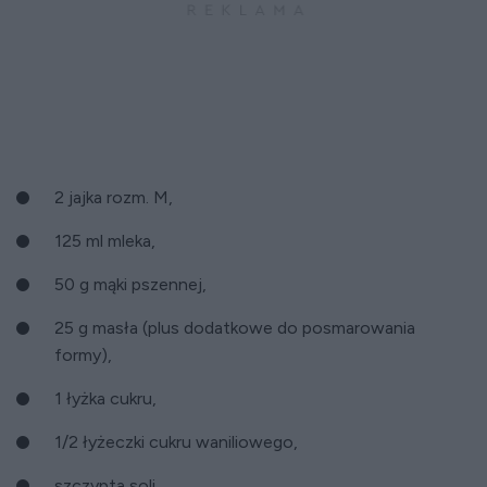
2 jajka rozm. M,
125 ml mleka,
50 g mąki pszennej,
25 g masła (plus dodatkowe do posmarowania
formy),
1 łyżka cukru,
1/2 łyżeczki cukru waniliowego,
szczypta soli,