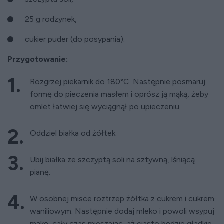
25 g rodzynek,
cukier puder (do posypania).
Przygotowanie:
Rozgrzej piekarnik do 180°C. Następnie posmaruj
formę do pieczenia masłem i oprósz ją mąką, żeby
omlet łatwiej się wyciągnął po upieczeniu.
Oddziel białka od żółtek.
Ubij białka ze szczyptą soli na sztywną, lśniącą
pianę.
W osobnej misce roztrzep żółtka z cukrem i cukrem
waniliowym. Następnie dodaj mleko i powoli wsypuj
mąkę, cały czas mieszając, aż ciasto będzie gładkie