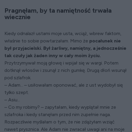
Pragnęłam, by ta namiętność trwała
wiecznie
Kiedy odnalazł ustami moje usta, wciąż, wbrew faktom,
właśnie to sobie powtarzałam. Mimo że
pocałunek nie
był przyjacielski. Był żarliwy, namiętny,
a jednocześnie
tak czuły jak żaden inny w cały moim życiu.
Przytrzymywał moją głowę i wpijał się w wargi. Potem
dotknął włosów i zsunął z nich gumkę. Drugą dłoń wsunął
pod szlafrok.
– Adam... – usiłowałam oponować, ale z ust wydobył się
tylko szept.
– Asiu...
– Co my robimy? – zapytałam, kiedy wyplątał mnie ze
szlafroka i kiedy stanęłam przed nim zupełnie naga.
Rozpaczliwie myślałam o tym, że nie zdążyłam wziąć
nawet prysznica. Ale Adam nie zwracał uwagi ani na moje