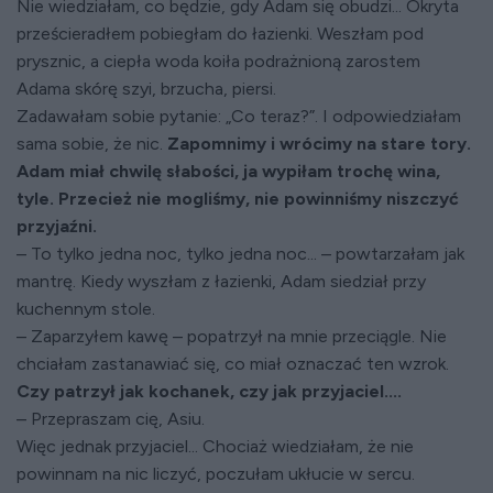
Nie wiedziałam, co będzie, gdy Adam się obudzi... Okryta
prześcieradłem pobiegłam do łazienki. Weszłam pod
prysznic, a ciepła woda koiła podrażnioną zarostem
Adama skórę szyi, brzucha, piersi.
Zadawałam sobie pytanie: „Co teraz?”. I odpowiedziałam
sama sobie, że nic.
Zapomnimy i wrócimy na stare tory.
Adam miał chwilę słabości, ja wypiłam trochę wina,
tyle. Przecież nie mogliśmy, nie powinniśmy niszczyć
przyjaźni.
– To tylko jedna noc, tylko jedna noc... – powtarzałam jak
mantrę. Kiedy wyszłam z łazienki, Adam siedział przy
kuchennym stole.
– Zaparzyłem kawę – popatrzył na mnie przeciągle. Nie
chciałam zastanawiać się, co miał oznaczać ten wzrok.
Czy patrzył jak kochanek, czy jak przyjaciel....
– Przepraszam cię, Asiu.
Więc jednak przyjaciel... Chociaż wiedziałam, że nie
powinnam na nic liczyć, poczułam ukłucie w sercu.