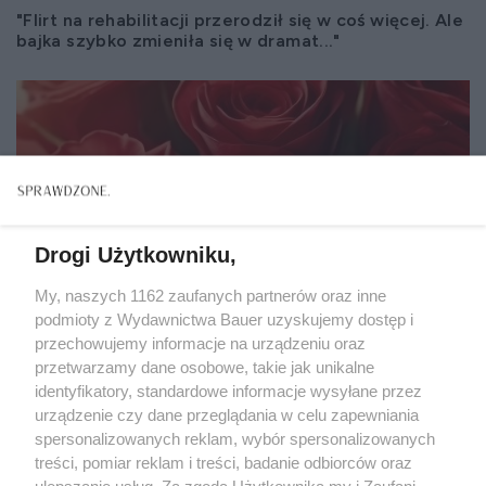
"Flirt na rehabilitacji przerodził się w coś więcej. Ale
bajka szybko zmieniła się w dramat..."
Drogi Użytkowniku,
My, naszych 1162 zaufanych partnerów oraz inne
podmioty z Wydawnictwa Bauer uzyskujemy dostęp i
przechowujemy informacje na urządzeniu oraz
przetwarzamy dane osobowe, takie jak unikalne
identyfikatory, standardowe informacje wysyłane przez
urządzenie czy dane przeglądania w celu zapewniania
spersonalizowanych reklam, wybór spersonalizowanych
ZWIERZENIA
treści, pomiar reklam i treści, badanie odbiorców oraz
"Nigdy nie zapomniałam siedmiu czerwonych róż
ulepszanie usług. Za zgodą Użytkownika my i Zaufani