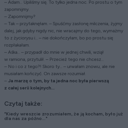
– Adam... Upiliśmy się. To tylko jedna noc. Po prostu o tym
zapomnijmy.
– Zapomnijmy?
– Tak – przytaknęłam. – Spuśćmy zasłonę milczenia, żyjmy
dalej, jak gdyby nigdy nic, nie wracajmy do tego, wymażmy
to z życiorysu i... – nie dokończyłam, bo po prostu się
rozpłakałam.
– Aśka... – przypadł do mnie w jednej chwili, wziął
w ramiona, przytulił. – Przecież tego nie chcesz...
– No i co z tego?! Skoro ty... – urwałam znowu, ale nie
musiałam kończyć. On zawsze rozumiał.
–
Ja marzę o tym, by ta jedna noc była pierwszą
z całej serii kolejnych...
Czytaj także:
"Kiedy wreszcie zrozumiałem, że ją kocham, było już
dla nas za późno..."