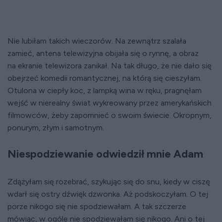
Nie lubiłam takich wieczorów. Na zewnątrz szalała
zamieć, antena telewizyjna obijała się o rynnę, a obraz
na ekranie telewizora zanikał. Na tak długo, że nie dało się
obejrzeć komedii romantycznej, na którą się cieszyłam.
Otulona w ciepły koc, z lampką wina w ręku, pragnęłam
wejść w nierealny świat wykreowany przez amerykańskich
filmowców, żeby zapomnieć o swoim świecie. Okropnym,
ponurym, złym i samotnym.
Niespodziewanie odwiedził mnie Adam
Zdążyłam się rozebrać, szykując się do snu, kiedy w ciszę
wdarł się ostry dźwięk dzwonka. Aż podskoczyłam. O tej
porze nikogo się nie spodziewałam. A tak szczerze
mówiąc, w ogóle nie spodziewałam się nikogo. Ani o tej