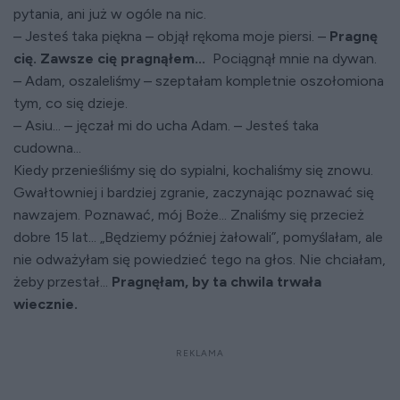
pytania, ani już w ogóle na nic.
– Jesteś taka piękna – objął rękoma moje piersi. –
Pragnę
cię. Zawsze cię pragnąłem...
Pociągnął mnie na dywan.
– Adam, oszaleliśmy – szeptałam kompletnie oszołomiona
tym, co się dzieje.
– Asiu... – jęczał mi do ucha Adam. – Jesteś taka
cudowna...
Kiedy przenieśliśmy się do sypialni, kochaliśmy się znowu.
Gwałtowniej i bardziej zgranie, zaczynając poznawać się
nawzajem. Poznawać, mój Boże... Znaliśmy się przecież
dobre 15 lat... „Będziemy później żałowali”, pomyślałam, ale
nie odważyłam się powiedzieć tego na głos. Nie chciałam,
żeby przestał...
Pragnęłam, by ta chwila trwała
wiecznie.