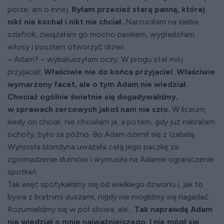
porze, ani o innej.
Byłam przecież starą panną, której
nikt nie kochał i nikt nie chciał.
Narzuciłam na siebie
szlafrok, związałam go mocno paskiem, wygładziłam
włosy i poszłam otworzyć drzwi.
– Adam? – wybałuszyłam oczy. W progu stał mój
przyjaciel.
Właściwie nie do końca przyjaciel. Właściwie
wymarzony facet, ale o tym Adam nie wiedział.
Chociaż ogólnie świetnie się dogadywaliśmy,
w sprawach sercowych jakoś nam nie szło.
W liceum,
kiedy on chciał, nie chciałam ja, a potem, gdy już nabrałam
ochoty, było za późno. Bo Adam ożenił się z Izabelą.
Wyniosła blondyna uważała całą jego paczkę za
zgromadzenie durniów i wymusiła na Adamie ograniczenie
spotkań.
Tak więc spotykaliśmy się od wielkiego dzwonu i, jak to
bywa z bratnimi duszami, nigdy nie mogliśmy się nagadać.
Rozumieliśmy się w pół słowa, ale...
Tak naprawdę Adam
nie wiedział o mnie najważniejszego. I nie mógł się