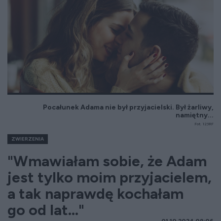
Pocałunek Adama nie był przyjacielski. Był żarliwy,
namiętny...
Fot. 123RF
ZWIERZENIA
"Wmawiałam sobie, że Adam
jest tylko moim przyjacielem,
a tak naprawdę kochałam
go od lat..."