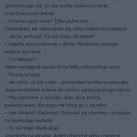
spodziewając się, że zza winkla wyskoczy zaraz
rozwścieczona Izabela.
– Przenocujesz mnie? Tylko jedna noc...
Osłupiałam, ale odsunęłam się, żeby zrobić mu przejście.
– Jasne, wchodź. Co się stało, do diabła?
– Izabela wyrzuciła mnie z domu. Właściwie na moje
własne życzenie.
– Co takiego?!
Adam wyciągnął zza kurtki butelkę czerwonego wina.
– Muszę to opić.
– Ale mów, co się stało – powiesiłam kurtkę na wieszaku
i poprowadziłam Adama do świeżo wysprzątanego salonu.
– Męczyła mnie o dziecko, więc jej w końcu
powiedziałem, dlaczego nie chcę go z nią mieć...
– Nie chcesz? Dlaczego? Przecież się ożeniłeś – podałam
mu korkociąg i kieliszki.
– To był błąd. Wielki błąd.
Usiedliśmy na kanapie, Adam otworzył wino i napełnił