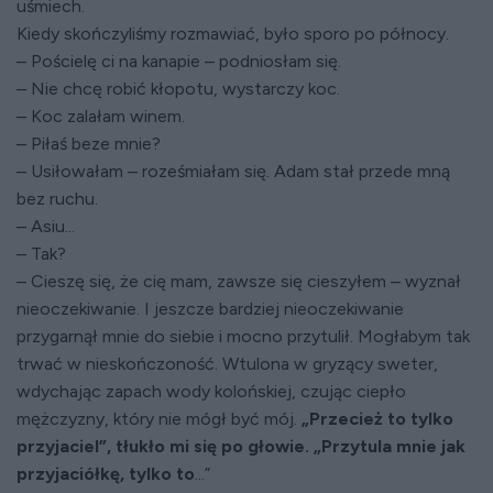
uśmiech.
Kiedy skończyliśmy rozmawiać, było sporo po północy.
– Pościelę ci na kanapie – podniosłam się.
– Nie chcę robić kłopotu, wystarczy koc.
– Koc zalałam winem.
– Piłaś beze mnie?
– Usiłowałam – roześmiałam się. Adam stał przede mną
bez ruchu.
– Asiu...
– Tak?
– Cieszę się, że cię mam, zawsze się cieszyłem – wyznał
nieoczekiwanie. I jeszcze bardziej nieoczekiwanie
przygarnął mnie do siebie i mocno przytulił. Mogłabym tak
trwać w nieskończoność. Wtulona w gryzący sweter,
wdychając zapach wody kolońskiej, czując ciepło
mężczyzny, który nie mógł być mój.
„Przecież to tylko
przyjaciel”, tłukło mi się po głowie. „Przytula mnie jak
przyjaciółkę, tylko to
...”