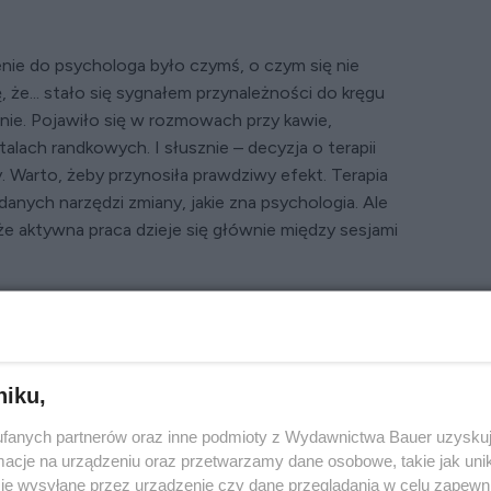
nie do psychologa było czymś, o czym się nie
, że... stało się sygnałem przynależności do kręgu
ażnie. Pojawiło się w rozmowach przy kawie,
alach randkowych. I słusznie – decyzja o terapii
. Warto, żeby przynosiła prawdziwy efekt. Terapia
adanych narzędzi zmiany, jakie zna psychologia. Ale
 że aktywna praca dzieje się głównie między sesjami
dę wymaga
a – dotyka miejsc, których wolelibyśmy nie tykać,
niku,
naniami, które przez lata dawały nam złudne
 opowieści snute o sobie i innych. Pyta: a co,
fanych partnerów oraz inne podmioty z Wydawnictwa Bauer uzyskuj
iewygodne. Ale właśnie z tej niewygody, powoli i nie
cje na urządzeniu oraz przetwarzamy dane osobowe, takie jak unika
sychoterapeuci mówią o transferze do codzienności
je wysyłane przez urządzenie czy dane przeglądania w celu zapewn