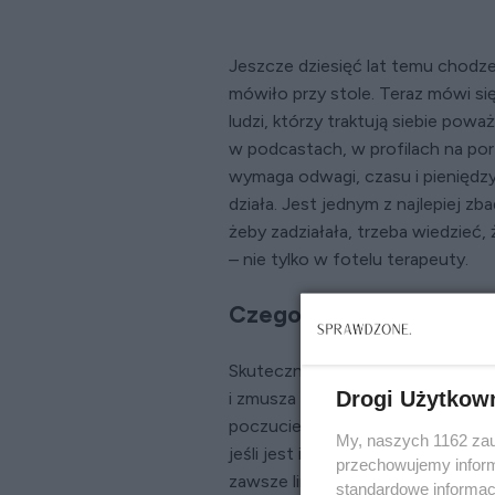
Jeszcze dziesięć lat temu chodze
mówiło przy stole. Teraz mówi się
ludzi, którzy traktują siebie pow
w podcastach, w profilach na port
wymaga odwagi, czasu i pieniędzy
działa. Jest jednym z najlepiej zb
żeby zadziałała, trzeba wiedzieć,
– nie tylko w fotelu terapeuty.
Czego terapia napraw
Skuteczna terapia jest wymagając
Drogi Użytkow
i zmusza do konfrontacji z przeko
poczucie bezpieczeństwa. Wywraca
My, naszych 1162 zau
jeśli jest inaczej? Pytanie bywa n
przechowujemy informa
zawsze liniowo, rośnie zmiana. P
standardowe informac