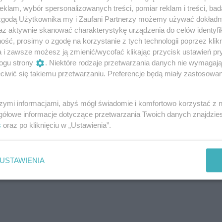
 sesji, zmienia sposób funkcjonowania poza
klam, wybór spersonalizowanych treści, pomiar reklam i treści, bad
z w trudnych rozmowach. Czy łatwiej stawiasz
 zgodą Użytkownika my i Zaufani Partnerzy możemy używać dokład
az aktywnie skanować charakterystykę urządzenia do celów identyfi
ie, kiedy coś nie wychodzi. Terapia, która zostaje
ść, prosimy o zgodę na korzystanie z tych technologii poprzez klikn
 Terapia, która wychodzi razem z tobą, przynosi
a i zawsze możesz ją zmienić/wycofać klikając przycisk ustawień pr
ogu strony
. Niektóre rodzaje przetwarzania danych nie wymagaj
iwić się takiemu przetwarzaniu. Preferencje będą miały zastosowanie
szymi informacjami, abyś mógł świadomie i komfortowo korzystać z
gółowe informacje dotyczące przetwarzania Twoich danych znajdzi
s
oraz po kliknięciu w „Ustawienia”.
USTAWIENIA