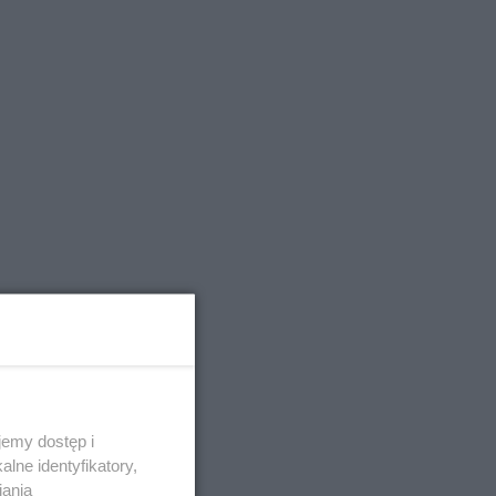
emy dostęp i
lne identyfikatory,
iania