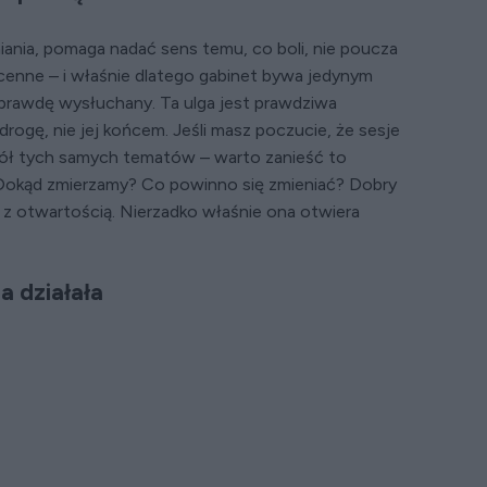
ania, pomaga nadać sens temu, co boli, nie poucza
 i cenne – i właśnie dlatego gabinet bywa jedynym
aprawdę wysłuchany. Ta ulga jest prawdziwa
drogę, nie jej końcem. Jeśli masz poczucie, że sesje
kół tych samych tematów – warto zanieść to
t. Dokąd zmierzamy? Co powinno się zmieniać? Dobry
z otwartością. Nierzadko właśnie ona otwiera
a działała