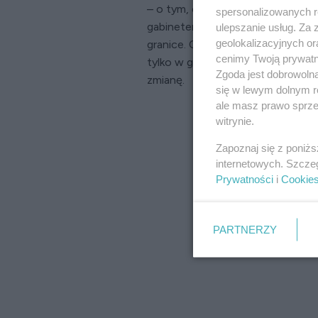
– o tym, czy to, co odkrywasz na
spersonalizowanych re
gabinetem. Czy inaczej reagujes
ulepszanie usług. Za
geolokalizacyjnych or
granice. Czy lepiej traktujesz sieb
cenimy Twoją prywatno
tylko w gabinecie, przynosi ulgę.
Zgoda jest dobrowoln
zmianę.
się w lewym dolnym r
ale masz prawo sprzec
witrynie.
Zapoznaj się z poniż
internetowych. Szcze
Prywatności
i
Cookie
PARTNERZY