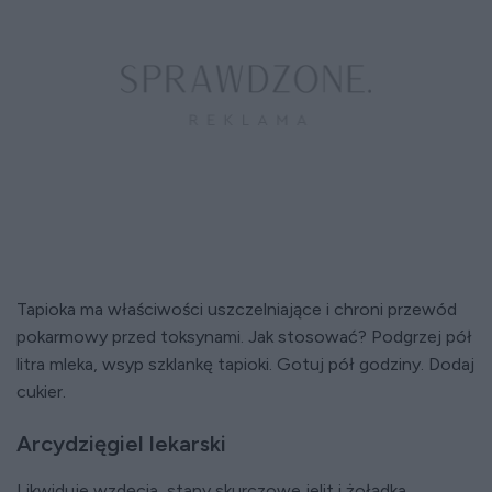
Tapioka ma właściwości uszczelniające i chroni przewód
pokarmowy przed toksynami. Jak stosować? Podgrzej pół
litra mleka, wsyp szklankę tapioki. Gotuj pół godziny. Dodaj
cukier.
Arcydzięgiel lekarski
Likwiduje wzdęcia, stany skurczowe jelit i żołądka,