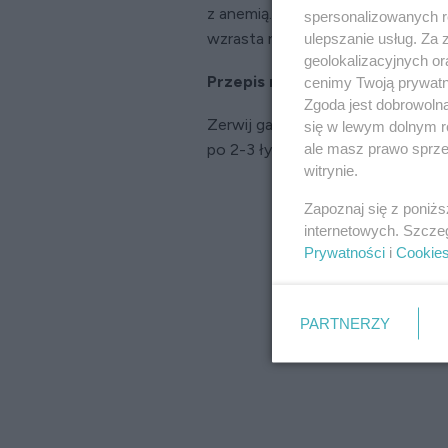
z anemią. A to z kolei wpływa na 
spersonalizowanych re
wzrasta nasz poziom energii.
ulepszanie usług. Za
geolokalizacyjnych or
Przepis na sok z pokrzywy
cenimy Twoją prywatno
Zgoda jest dobrowoln
Zerwij garść świeżych liści pokrzy
się w lewym dolnym r
ale masz prawo sprzec
po 2-3 łyżki, codziennie przez 2 t
witrynie.
Zapoznaj się z poniż
internetowych. Szcze
Prywatności
i
Cookie
PARTNERZY