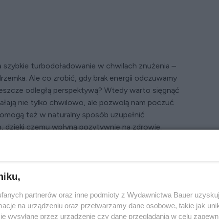
 szybkie turbodoładowanie w chwilach znużenia –
 drzemka. Ale co zrobić, gdy brak energii odczuwamy
t jeszcze odległą perspektywą? Wtedy warto sięgnąć
ałają nie tylko chwilowo, ale pozwolą nam poczuć
 pomogą też w naturalny sposób uzupełnić
, dzięki czemu wpłyną pozytywnie na zdrowie.
 organizm
niku,
to ma bardzo konkretne przyczyny – u kobiet jedną
aza. Sok wyciśnięty z ziela pokrzywy (w maju, gdy
fanych partnerów oraz inne podmioty z Wydawnictwa Bauer uzyskuj
lne cenne lekarstwo) oczyszcza wątrobę i nerki,
cje na urządzeniu oraz przetwarzamy dane osobowe, takie jak unika
go i żelaza poprawia wyniki morfologii krwi u osob
je wysyłane przez urządzenie czy dane przeglądania w celu zapewn