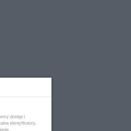
emy dostęp i
lne identyfikatory,
iania