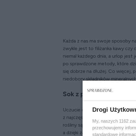
Każda z nas ma swoje sposoby na
zwykle jest to filiżanka kawy czy
niemal każdego dnia, a urlop jes
po sprawdzone metody, które dzi
się dobrze na dłużej. Co więcej,
niedobory składników mineralnych
Sok z pokrzyw dotlenia
Drogi Użytkow
Uczucie ciągłego zmęczenia częs
z najczęstszych jest niedobor żel
My, naszych 1162 zau
rośliny są młode, jest to szczego
przechowujemy informa
a dzięki zawartości kwasu foliowe
standardowe informac