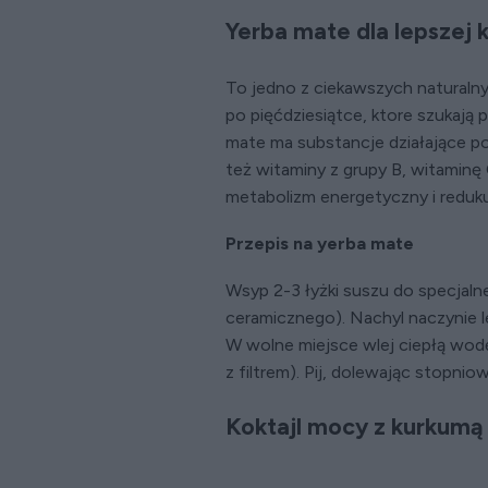
Yerba mate dla lepszej 
To jedno z ciekawszych naturalny
po pięćdziesiątce, ktore szukają
mate ma substancje działające p
też witaminy z grupy B, witaminę 
metabolizm energetyczny i reduk
Przepis na yerba mate
Wsyp 2-3 łyżki suszu do specjalne
ceramicznego). Nachyl naczynie le
W wolne miejsce wlej ciepłą wodę
z filtrem). Pij, dolewając stopni
Koktajl mocy z kurkumą i