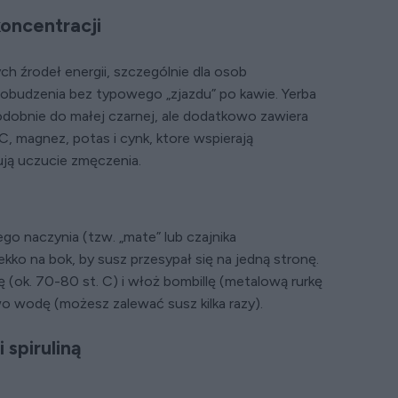
koncentracji
ch źrodeł energii, szczególnie dla osob
 pobudzenia bez typowego „zjazdu” po kawie. Yerba
odobnie do małej czarnej, ale dodatkowo zawiera
C, magnez, potas i cynk, ktore wspierają
ują uczucie zmęczenia.
go naczynia (tzw. „mate” lub czajnika
kko na bok, by susz przesypał się na jedną stronę.
 (ok. 70-80 st. C) i włoż bombillę (metalową rurkę
owo wodę (możesz zalewać susz kilka razy).
 spiruliną