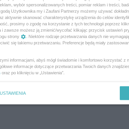
lepsze dotlenienie wszystkich tkanek – dzięki temu
klam, wybór spersonalizowanych treści, pomiar reklam i treści, bad
 zgodą Użytkownika my i Zaufani Partnerzy możemy używać dokład
az aktywnie skanować charakterystykę urządzenia do celów identyfi
ść, prosimy o zgodę na korzystanie z tych technologii poprzez klikn
a i zawsze możesz ją zmienić/wycofać klikając przycisk ustawień pr
w i wyciśnij z nich sok (np. w sokowirowce). Pij
ogu strony
. Niektóre rodzaje przetwarzania danych nie wymagaj
iwić się takiemu przetwarzaniu. Preferencje będą miały zastosowanie
ygodnie.
szymi informacjami, abyś mógł świadomie i komfortowo korzystać z
gółowe informacje dotyczące przetwarzania Twoich danych znajdzi
s
oraz po kliknięciu w „Ustawienia”.
USTAWIENIA