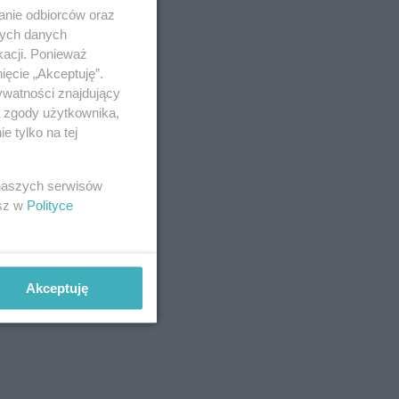
anie odbiorców oraz
nych danych
kacji. Ponieważ
ięcie „Akceptuję”.
ywatności znajdujący
ą zgody użytkownika,
 tylko na tej
 naszych serwisów
esz w
Polityce
Akceptuję