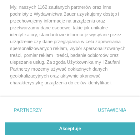
My, naszych 1162 zaufanych partnerów oraz inne
podmioty z Wydawnictwa Bauer uzyskujemy dostęp i
przechowujemy informacje na urządzeniu oraz
przetwarzamy dane osobowe, takie jak unikalne
identyfikatory, standardowe informacje wysyłane przez
urządzenie czy dane przeglądania w celu zapewniania
spersonalizowanych reklam, wybór spersonalizowanych
treści, pomiar reklam i treści, badanie odbiorców oraz
PRZEKĄSKI
ulepszanie usług. Za zgodą Użytkownika my i Zaufani
3 przepisy na lekkie, wytrawne przekąski na letni
Partnerzy możemy używać dokładnych danych
piknik
geolokalizacyjnych oraz aktywnie skanować
charakterystykę urządzenia do celów identyfikacji.
Ponieważ cenimy Twoją prywatność, prosimy o zgodę na
korzystanie z tych technologii poprzez kliknięcie
„Akceptuję”. Zgoda jest dobrowolna i zawsze możesz ją
KONTAKT
REKLAMA
REDAKCJA
zmienić/wycofać klikając przycisk ustawień prywatności
PARTNERZY
USTAWIENIA
znajdujący się w lewym dolnym rogu strony
. Niektóre
REGULAMIN SERWISU
POLITYKA PRYWATNOŚCI
rodzaje przetwarzania danych nie wymagają zgody
Akceptuję
MAPA SERWISU
użytkownika, ale masz prawo sprzeciwić się takiemu
przetwarzaniu. Preferencje będą miały zastosowanie tylko