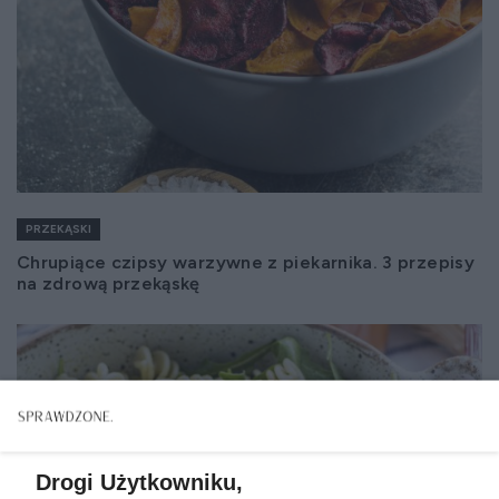
PRZEKĄSKI
Chrupiące czipsy warzywne z piekarnika. 3 przepisy
na zdrową przekąskę
Drogi Użytkowniku,