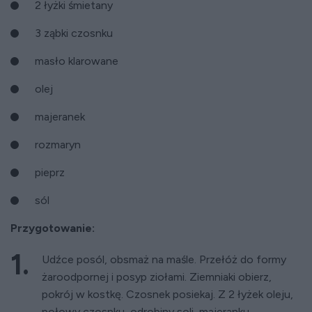
2 łyżki śmietany
3 ząbki czosnku
masło klarowane
olej
majeranek
rozmaryn
pieprz
sól
Przygotowanie:
Udźce posól, obsmaż na maśle. Przełóż do formy
żaroodpornej i posyp ziołami. Ziemniaki obierz,
pokrój w kostkę. Czosnek posiekaj. Z 2 łyżek oleju,
połowy czosnku, odrobiny soli, majeranku