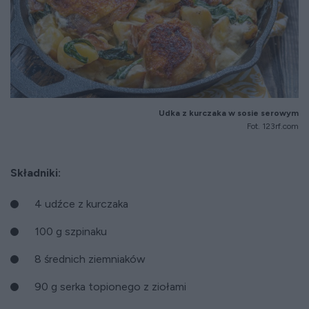
Udka z kurczaka w sosie serowym
Fot. 123rf.com
Składniki:
4 udźce z kurczaka
100 g szpinaku
8 średnich ziemniaków
90 g serka topionego z ziołami