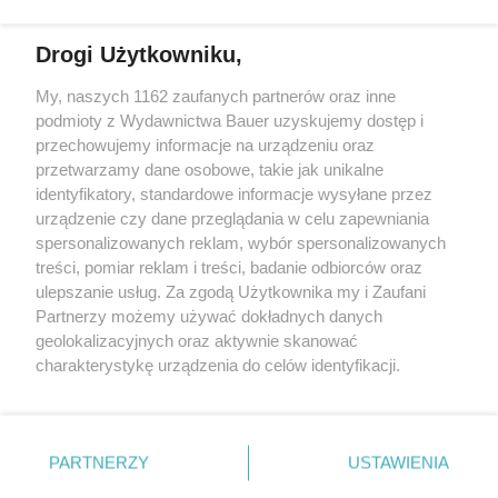
Drogi Użytkowniku,
My, naszych 1162 zaufanych partnerów oraz inne
podmioty z Wydawnictwa Bauer uzyskujemy dostęp i
przechowujemy informacje na urządzeniu oraz
przetwarzamy dane osobowe, takie jak unikalne
identyfikatory, standardowe informacje wysyłane przez
urządzenie czy dane przeglądania w celu zapewniania
spersonalizowanych reklam, wybór spersonalizowanych
treści, pomiar reklam i treści, badanie odbiorców oraz
OBIADY
ulepszanie usług. Za zgodą Użytkownika my i Zaufani
6 przepisów na rybne dania. W sam raz na letni
Partnerzy możemy używać dokładnych danych
obiad
geolokalizacyjnych oraz aktywnie skanować
charakterystykę urządzenia do celów identyfikacji.
Ponieważ cenimy Twoją prywatność, prosimy o zgodę na
korzystanie z tych technologii poprzez kliknięcie
„Akceptuję”. Zgoda jest dobrowolna i zawsze możesz ją
KONTAKT
REKLAMA
REDAKCJA
zmienić/wycofać klikając przycisk ustawień prywatności
PARTNERZY
USTAWIENIA
znajdujący się w lewym dolnym rogu strony
. Niektóre
REGULAMIN SERWISU
POLITYKA PRYWATNOŚCI