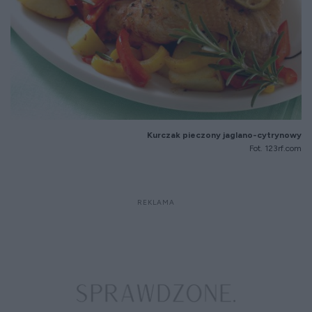
Kurczak pieczony jaglano-cytrynowy
Fot. 123rf.com