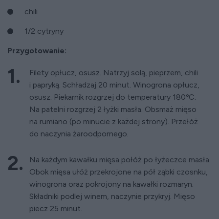
chili
1/2 cytryny
Przygotowanie:
Filety opłucz, osusz. Natrzyj solą, pieprzem, chili
i papryką. Schładzaj 20 minut. Winogrona opłucz,
osusz. Piekarnik rozgrzej do temperatury 180ºC.
Na patelni rozgrzej 2 łyżki masła. Obsmaż mięso
na rumiano (po minucie z każdej strony). Przełóż
do naczynia żaroodpornego.
Na każdym kawałku mięsa połóż po łyżeczce masła.
Obok mięsa ułóż przekrojone na pół ząbki czosnku,
winogrona oraz pokrojony na kawałki rozmaryn.
Składniki podlej winem, naczynie przykryj. Mięso
piecz 25 minut.