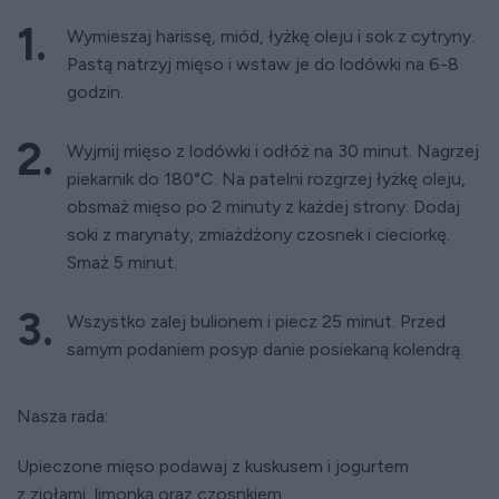
Wymieszaj harissę, miód, łyżkę oleju i sok z cytryny.
Pastą natrzyj mięso i wstaw je do lodówki na 6-8
godzin.
Wyjmij mięso z lodówki i odłóż na 30 minut. Nagrzej
piekarnik do 180°C. Na patelni rozgrzej łyżkę oleju,
obsmaż mięso po 2 minuty z każdej strony. Dodaj
soki z marynaty, zmiażdżony czosnek i cieciorkę.
Smaż 5 minut.
Wszystko zalej bulionem i piecz 25 minut. Przed
samym podaniem posyp danie posiekaną kolendrą.
Nasza rada:
Upieczone mięso podawaj z kuskusem i jogurtem
z ziołami, limonką oraz czosnkiem.