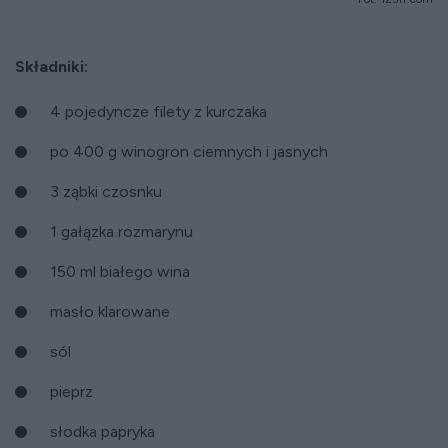
Składniki:
4 pojedyncze filety z kurczaka
po 400 g winogron ciemnych i jasnych
3 ząbki czosnku
1 gałązka rozmarynu
150 ml białego wina
masło klarowane
sól
pieprz
słodka papryka