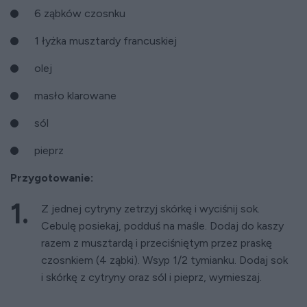
6 ząbków czosnku
1 łyżka musztardy francuskiej
olej
masło klarowane
sól
pieprz
Przygotowanie:
Z jednej cytryny zetrzyj skórkę i wyciśnij sok.
Cebulę posiekaj, podduś na maśle. Dodaj do kaszy
razem z musztardą i przeciśniętym przez praskę
czosnkiem (4 ząbki). Wsyp 1/2 tymianku. Dodaj sok
i skórkę z cytryny oraz sól i pieprz, wymieszaj.