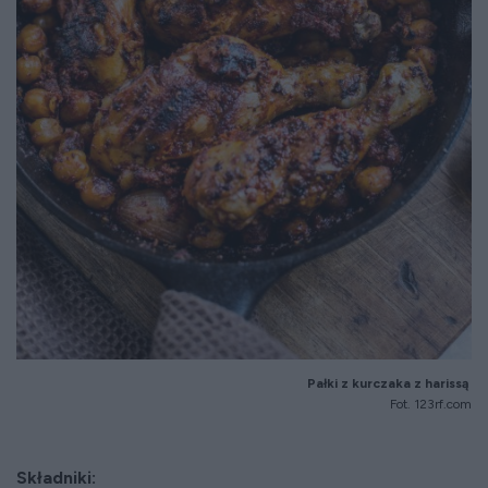
Pałki z kurczaka z harissą
Fot. 123rf.com
Składniki: