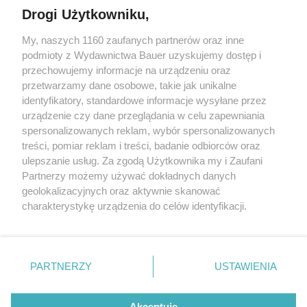
Drogi Użytkowniku,
My, naszych 1160 zaufanych partnerów oraz inne
podmioty z Wydawnictwa Bauer uzyskujemy dostęp i
przechowujemy informacje na urządzeniu oraz
przetwarzamy dane osobowe, takie jak unikalne
identyfikatory, standardowe informacje wysyłane przez
urządzenie czy dane przeglądania w celu zapewniania
spersonalizowanych reklam, wybór spersonalizowanych
treści, pomiar reklam i treści, badanie odbiorców oraz
DOBRA FORMA
ulepszanie usług. Za zgodą Użytkownika my i Zaufani
6 ukrytych źródeł codziennego stresu. Każdego dnia
Partnerzy możemy używać dokładnych danych
odbierają nam energię
geolokalizacyjnych oraz aktywnie skanować
charakterystykę urządzenia do celów identyfikacji.
Ponieważ cenimy Twoją prywatność, prosimy o zgodę na
korzystanie z tych technologii poprzez kliknięcie
„Akceptuję”. Zgoda jest dobrowolna i zawsze możesz ją
KONTAKT
REKLAMA
REDAKCJA
zmienić/wycofać klikając przycisk ustawień prywatności
PARTNERZY
USTAWIENIA
znajdujący się w lewym dolnym rogu strony
. Niektóre
REGULAMIN SERWISU
POLITYKA PRYWATNOŚCI
rodzaje przetwarzania danych nie wymagają zgody
Akceptuję