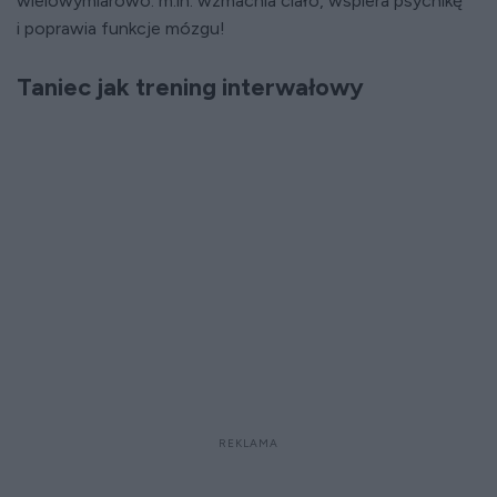
wielowymiarowo: m.in. wzmacnia ciało, wspiera psychikę
i poprawia funkcje mózgu!
Taniec jak trening interwałowy