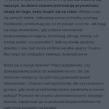
nauczyć, że dzieci czasem potrzebują prywatności,
okazji do tego, żeby skupić się na sobie.
Wtedy uczą
się samych siebie, odkrywają swoje potrzeby, poznają
możliwości, przekonują się, co im pasuje, a co nie. Jak mają
się tego dowiedzieć, gdy rodzice nieustannie
podpowiadają im zajęcia, kontrolują, pilnują, mówią, co
trzeba zrobić i co pomyśleć? Jeśli na chwilę spuścisz
dziecko z oka, być może potknie się albo sparzy. Trudno.
Bez tego nie zdobędzie żadnego doświadczenia.
Boisz się o swoje dziecko? Masz wątpliwości, czy
dziesięciolatkę puścić do koleżanki na noc. Bo zje
mnóstwo słodyczy, bo pół nocy przesiedzi przed
telewizorem... Stracisz nad nią kontrolę. Ale czy na pewno
ją masz, gdy siedzi przed komputerem zamknięta w swoim
pokoju? Przecież nie chcesz ubezwłasnowolnić swojego
dziecka, zapakować go w poduszki bezpieczeństwa i na
całe życie posadzić na kanapie.