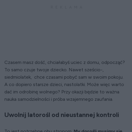
Czasem masz dość, chciałabyś uciec z domu, odpocząć?
To samo czuje twoje dziecko. Nawet sześcio-,
siedmiolatek, chce czasami pobyć sam w swoim pokoju.
A co dopiero starsze dzieci, nastolatki. Może więc warto
dać im odrobinę wolnego? Przy okazji będzie to ważna
nauka samodzielności i próba wzajemnego zaufania.
Uwolnij latorośl od nieustannej kontroli
To jest potrzebne obu stronom.
My dorośli musimy się