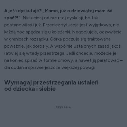
A jeśli dyskutuje? „Mamo, już o dziewiątej mam iść
spać?!”.
Nie ucinaj od razu tej dyskusji, bo tak
postanowiłaś i już. Przecież sytuacja jest wyjątkowa, nie
każdą noc spędza się u koleżanki. Negocjujcie, oczywiście
w granicach rozsądku. Córka poczuje się traktowana
poważnie, jak dorosły. A wspólnie ustalonych zasad jakoś
łatwiej się wtedy przestrzega. Jeśli chcecie, możecie je
na koniec spisać w formie umowy, a nawet ją parafować –
dla dodania sprawie jeszcze większej powagi.
Wymagaj przestrzegania ustaleń
od dziecka i siebie