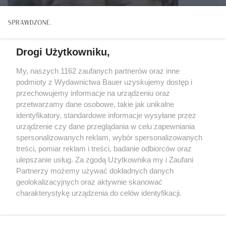
Drogi Użytkowniku,
My, naszych 1162 zaufanych partnerów oraz inne
podmioty z Wydawnictwa Bauer uzyskujemy dostęp i
przechowujemy informacje na urządzeniu oraz
przetwarzamy dane osobowe, takie jak unikalne
identyfikatory, standardowe informacje wysyłane przez
urządzenie czy dane przeglądania w celu zapewniania
spersonalizowanych reklam, wybór spersonalizowanych
treści, pomiar reklam i treści, badanie odbiorców oraz
RODZINA
ulepszanie usług. Za zgodą Użytkownika my i Zaufani
Dorosłe dzieci, dorosłe decyzje. Jak nie
Partnerzy możemy używać dokładnych danych
przejmować ich problemów?
geolokalizacyjnych oraz aktywnie skanować
charakterystykę urządzenia do celów identyfikacji.
Ponieważ cenimy Twoją prywatność, prosimy o zgodę na
korzystanie z tych technologii poprzez kliknięcie