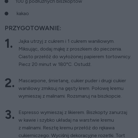
100 g podłużnych biszkoptów
kakao
PRZYGOTOWANIE:
Jajka utrzyj z cukrem i 1 cukrem waniliowym.
Miksując, dodaj mąkę z proszkiem do pieczenia.
Ciasto przełóż do wyłożonej papierem tortownicy.
Piecz 20 minut w 180°C. Ostudź.
Mascarpone, śmietanę, cukier puder i drugi cukier
waniliowy zmiksuj na gęsty krem. Połowę kremu
wymieszaj z malinami. Rozsmaruj na biszkopcie.
Espresso wymieszaj z likierem. Biszkopty zanurzaj
w kawie i szybko układaj na warstwie kremu
z malinami. Resztę kremu przełóż do rękawa
cukierniczego. Wyciśnij dekoracyjne rozetki. Tort