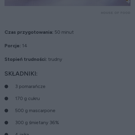
HOUSE OF FOOD
Czas przygotowania:
50 minut
Porcje:
14
Stopień trudności:
trudny
SKŁADNIKI:
3 pomarańcze
170 g cukru
500 g mascarpone
300 g śmietany 36%
4 jajka