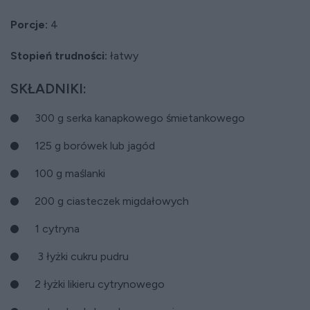
Porcje:
4
Stopień trudności:
łatwy
SKŁADNIKI:
300 g serka kanapkowego śmietankowego
125 g borówek lub jagód
100 g maślanki
200 g ciasteczek migdałowych
1 cytryna
3 łyżki cukru pudru
2 łyżki likieru cytrynowego