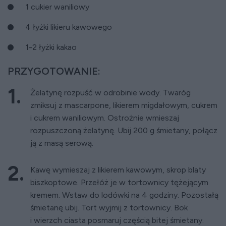
1 cukier waniliowy
4 łyżki likieru kawowego
1-2 łyżki kakao
PRZYGOTOWANIE:
Żelatynę rozpuść w odrobinie wody. Twaróg
zmiksuj z mascarpone, likierem migdałowym, cukrem
i cukrem waniliowym. Ostrożnie wmieszaj
rozpuszczoną żelatynę. Ubij 200 g śmietany, połącz
ją z masą serową.
Kawę wymieszaj z likierem kawowym, skrop blaty
biszkoptowe. Przełóż je w tortownicy tężejącym
kremem. Wstaw do lodówki na 4 godziny. Pozostałą
śmietanę ubij. Tort wyjmij z tortownicy. Bok
i wierzch ciasta posmaruj częścią bitej śmietany.