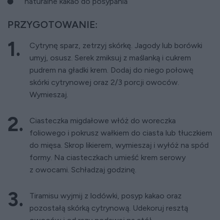
naturalne kakao do posypania
PRZYGOTOWANIE:
Cytrynę sparz, zetrzyj skórkę. Jagody lub borówki
umyj, osusz. Serek zmiksuj z maślanką i cukrem
pudrem na gładki krem. Dodaj do niego połowę
skórki cytrynowej oraz 2/3 porcji owoców.
Wymieszaj.
Ciasteczka migdałowe włóż do woreczka
foliowego i pokrusz wałkiem do ciasta lub tłuczkiem
do mięsa. Skrop likierem, wymieszaj i wyłóż na spód
formy. Na ciasteczkach umieść krem serowy
z owocami. Schładzaj godzinę.
Tiramisu wyjmij z lodówki, posyp kakao oraz
pozostałą skórką cytrynową. Udekoruj resztą