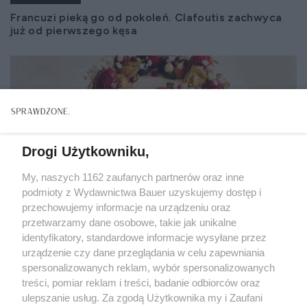
Francuzi pieką go od pokoleń. Clafoutis zachwyca
już od pierwszego kęsa
Drogi Użytkowniku,
My, naszych 1162 zaufanych partnerów oraz inne
podmioty z Wydawnictwa Bauer uzyskujemy dostęp i
przechowujemy informacje na urządzeniu oraz
przetwarzamy dane osobowe, takie jak unikalne
identyfikatory, standardowe informacje wysyłane przez
urządzenie czy dane przeglądania w celu zapewniania
spersonalizowanych reklam, wybór spersonalizowanych
treści, pomiar reklam i treści, badanie odbiorców oraz
CIASTA I DESERY
ulepszanie usług. Za zgodą Użytkownika my i Zaufani