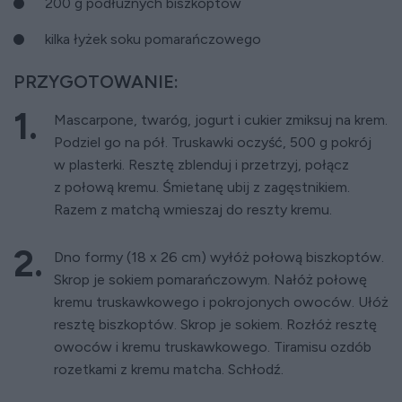
200 g podłużnych biszkoptów
kilka łyżek soku pomarańczowego
PRZYGOTOWANIE:
Mascarpone, twaróg, jogurt i cukier zmiksuj na krem.
Podziel go na pół. Truskawki oczyść, 500 g pokrój
w plasterki. Resztę zblenduj i przetrzyj, połącz
z połową kremu. Śmietanę ubij z zagęstnikiem.
Razem z matchą wmieszaj do reszty kremu.
Dno formy (18 x 26 cm) wyłóż połową biszkoptów.
Skrop je sokiem pomarańczowym. Nałóż połowę
kremu truskawkowego i pokrojonych owoców. Ułóż
resztę biszkoptów. Skrop je sokiem. Rozłóż resztę
owoców i kremu truskawkowego. Tiramisu ozdób
rozetkami z kremu matcha. Schłodź.