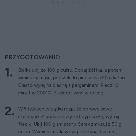
PRZYGOTOWANIE:
Białka ubij ze 100 g cukru. Dodaj żółtka, a potem
wmieszaj mąkę, proszek do pieczenia i 20 g kakao.
Ciasto wylej na blachę z pergaminem. Piecz 10
minut w 200°C. Biszkopt zwiń w roladę.
W 5 łyżkach wrzątku rozpuść połowę kawy
i żelatynę. Z pomarańczy zetrzyj skórkę, wytnij
fileciki. Ubij 100 g śmietany. Serek zmiksuj z 50 g
cukru. Wymieszaj z kawową żelatyną, likierem,