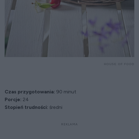
HOUSE OF FOOD
Czas przygotowania:
90 minut
Porcje:
24
Stopień trudności:
średni