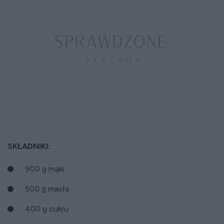
SKŁADNIKI:
900 g mąki
500 g masła
400 g cukru