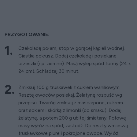
PRZYGOTOWANIE:
Czekoladę połam, stop w gorącej kąpieli wodnej.
Ciastka pokrusz. Dodaj czekoladę i posiekane
orzeszki (np. ziemne). Masą wylep spód formy (24 x
24 cm). Schładzaj 30 minut.
Zmiksuj 100 g truskawek z cukrem waniliowym.
Resztę owoców posiekaj. Żelatynę rozpuść wg
przepisu. Twaróg zmiksuj z mascarpone, cukrem
oraz sokiem i skórką z limonki (do smaku). Dodaj
żelatynę, a potem 200 g ubitej śmietany. Połowę
masy wyłóż na spód, zastudź. Do reszty wmieszaj
truskawkowe piure i pokrojone owoce. Wyłóż