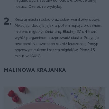
migdałowych. Wstaw do lodówki. Owoce umyj
i osusz. Czereśnie wydryluj.
Resztę masła i cukru oraz cukier waniliowy utrzyj.
Miksując, dodaj 5 jajek, a potem mąkę z proszkiem,
mielone migdały i śmietanę. Blachę (37 x 45 cm)
wyłóż pergaminem, rozprowadź ciasto. Posyp je
owocami. Na owocach rozłóż kruszonkę. Posyp
brązowym cukrem i resztą migdałów. Piecz 45
minut w 180°C.
MALINOWA KRAJANKA