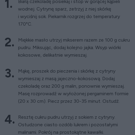
Białą czekoladę posiekaj i stop w gorącej kąpieli
wodnej. Cytrynę sparz, zetrzyj z niej skórkę
i wyciśnij sok. Piekarnik rozgrzej do temperatury
170°C.
Miękkie masło utrzyj mikserem razem ze 100 g cukru
pudru. Miksując, dodaj kolejno jajka. Wsyp wiórki
kokosowe, delikatnie wymieszaj.
Mąkę, proszek do pieczenia i skórkę z cytryny
wymieszaj z masą jajeczno-kokosową. Dodaj
czekoladę oraz 200 g malin, ponownie wymieszaj.
Masę rozprowadź w wyłożonej pergaminem formie
(20 x 30 cm). Piecz przez 30-35 minut. Ostudź.
Resztę cukru pudru utrzyj z sokiem z cytryny.
Ostudzone ciasto ozdób lukrem i pozostałymi
malinami. Pokrój na prostokątne kawałki.