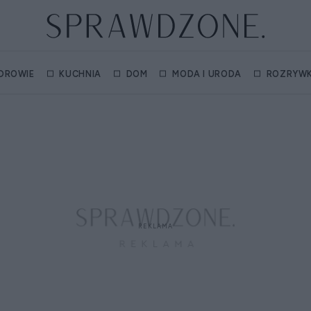
DROWIE
KUCHNIA
DOM
MODA I URODA
ROZRYW