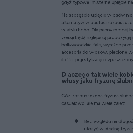
gdyż typowe, misterne upięcie na
Na szczęście upięcie włosów nie j
alternatyw w postaci rozpuszczo
w stylu boho. Dla panny młodej 
wersji będą najlepszą propozycją
hollywoodzkie fale, wyraźne przed
akcesoria do włosów, plecione wło
ilość opcji stylizacji rozpuszczo
Dlaczego tak wiele kobi
włosy jako fryzurę ślubn
Cóż, rozpuszczona fryzura ślubn
casualowo, ale ma wiele zalet:
Bez względu na długo
ułożyć w idealną fryzur