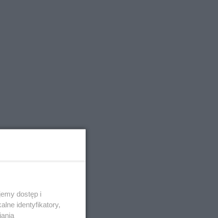
emy dostęp i
lne identyfikatory,
iania