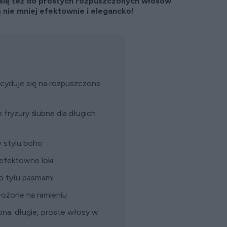
j się też do prostych rozpuszczonych włosów
ą nie mniej efektownie i elegancko!
ecyduje się na rozpuszczone
fryzury ślubne dla długich
 stylu boho
efektowne loki
do tyłu pasmami
łożone na ramieniu
na: długie, proste włosy w