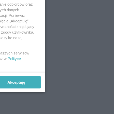
anie odbiorców oraz
nych danych
kacji. Ponieważ
ięcie „Akceptuję”.
ywatności znajdujący
ą zgody użytkownika,
 tylko na tej
 naszych serwisów
esz w
Polityce
Akceptuję