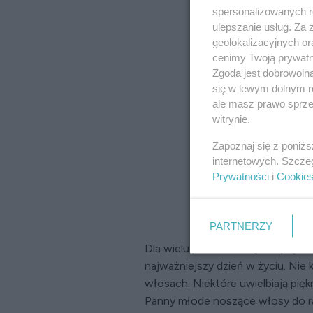
spersonalizowanych re
ulepszanie usług. Za
geolokalizacyjnych or
cenimy Twoją prywatno
Zgoda jest dobrowoln
się w lewym dolnym r
ale masz prawo sprzec
witrynie.
Zapoznaj się z poniż
internetowych. Szcze
Prywatności
i
Cookie
PARTNERZY
Dla wielu panien młodych upięci
najważniejszy dzień w życiu. Nie
włosach. Niektóre uwielbiają pię
Panny młode noszące włosy do ra