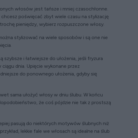
onych włosów jest tańsze i mniej czasochłonne.
ie chcesz poświęcać zbyt wiele czasu na stylizację
 trochę pieniędzy, wybierz rozpuszczone włosy.
żna stylizować na wiele sposobów i są one nie
ięcia.
szybsze i łatwiejsze do ułożenia, jeśli fryzura
ciągu dnia. Upięcie wykonane przez
rudniejsze do ponownego ułożenia, gdyby się
nawet sama ułożyć włosy w dniu ślubu. W końcu
dopodobieństwo, że coś pójdzie nie tak z prostszą
piej pasują do niektórych motywów ślubnych niż
rzykład, lekkie fale we włosach są idealne na ślub