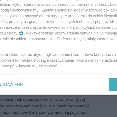
klam, wybór spersonalizowanych treści, pomiar reklam i treści, bad
 zgodą Użytkownika my i Zaufani Partnerzy możemy używać dokład
az aktywnie skanować charakterystykę urządzenia do celów identyfi
ść, prosimy o zgodę na korzystanie z tych technologii poprzez klikn
a i zawsze możesz ją zmienić/wycofać klikając przycisk ustawień pr
ogu strony
. Niektóre rodzaje przetwarzania danych nie wymagaj
iwić się takiemu przetwarzaniu. Preferencje będą miały zastosowanie
szymi informacjami, abyś mógł świadomie i komfortowo korzystać z
gółowe informacje dotyczące przetwarzania Twoich danych znajdzi
s
oraz po kliknięciu w „Ustawienia”.
USTAWIENIA
e włosów jest jedynym słusznym wyborem na ten
 każda jednak czuje się komfortowo w upiętych
knie prezentować swoje długie, zadbane kosmyki.
mion lub nawet krótsze również mają dylemat,