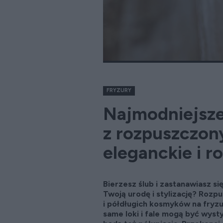
FRYZURY
Najmodniejsze
z rozpuszczon
eleganckie i 
Bierzesz ślub i zastanawiasz s
Twoją urodę i stylizację? Rozp
i półdługich kosmyków na fryzu
same loki i fale mogą być wyst