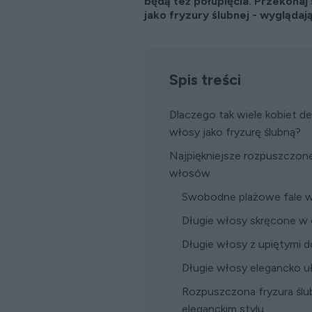
będą też półupięcia. Przekona
jako fryzury ślubnej - wyglądaj
Spis treści
Dlaczego tak wiele kobiet d
włosy jako fryzurę ślubną?
Najpiękniejsze rozpuszczone 
włosów
Swobodne plażowe fale w
Długie włosy skręcone w 
Długie włosy z upiętymi 
Długie włosy elegancko u
Rozpuszczona fryzura ślub
eleganckim stylu