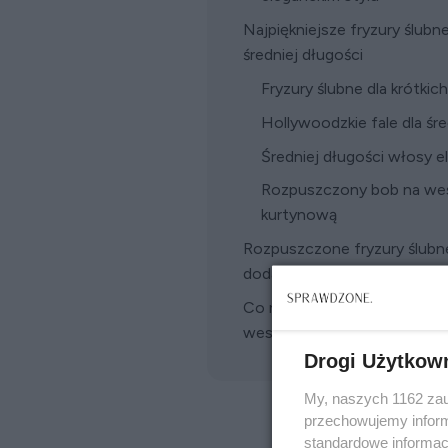
Najpiękniejsze fryzury ślub
średniej długości
Fryzury ślubne dla krótkic
Hollywoodzkie fale dla ś
Średniej długości włosy e
Rozpuszczony bob na wes
kurtynową
Rozpuszczone fryzury ślubne 
dodatki do fryzury ślubnej
Co robić, by rozpuszczona fr
weselu: najważniejsze wska
Drogi Użytkow
My, naszych 1162 zau
przechowujemy informa
standardowe informac