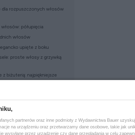
ne dla rozpuszczonych włosów
h włosów: półupięcia
rednich włosów
legancko upięte z boku
ele: proste włosy z grzywką
z biżuterią: najpiękniejsze
yzura przetrwała cały dzień na
zówki
niku,
fanych partnerów oraz inne podmioty z Wydawnictwa Bauer uzyskuj
cje na urządzeniu oraz przetwarzamy dane osobowe, takie jak unika
je wysyłane przez urządzenie czy dane przeglądania w celu zapewn