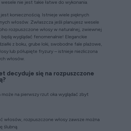
 wesele nie jest takie łatwe do wykonania.
est koniecznością. Istnieje wiele pięknych
nych włosów. Zwłaszcza jeśli planujesz wesele
boho rozpuszczone włosy w naturalnej, zwiewnej
 i będą wyglądać fenomenalnie! Eleganckie
ziałki z boku, grube loki, swobodne fale plażowe,
sy lub półupięte fryzury – istnieje niezliczona
nych włosów.
et decyduje się na rozpuszczone
ą?
a może na pierwszy rzut oka wyglądać zbyt
ść włosów, rozpuszczone włosy zawsze można
ę ślubną.