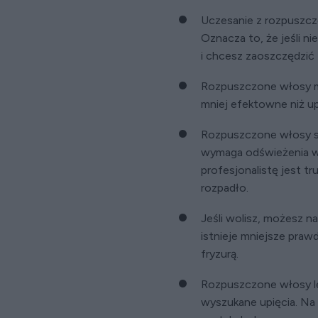
Uczesanie z rozpuszcz
Oznacza to, że jeśli n
i chcesz zaoszczędzić
Rozpuszczone włosy mo
mniej efektowne niż up
Rozpuszczone włosy są 
wymaga odświeżenia w 
profesjonalistę jest t
rozpadło.
Jeśli wolisz, możesz 
istnieje mniejsze praw
fryzurą.
Rozpuszczone włosy le
wyszukane upięcia. Na p