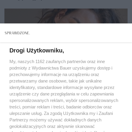
Drogi Użytkowniku,
My, naszych 1162 zaufanych partnerów oraz inne
podmioty z Wydawnictwa Bauer uzyskujemy dostęp i
przechowujemy informacje na urządzeniu oraz
przetwarzamy dane osobowe, takie jak unikalne
identyfikatory, standardowe informacje wysyłane przez
urządzenie czy dane przeglądania w celu zapewniania
spersonalizowanych reklam, wybór spersonalizowanych
treści, pomiar reklam i treści, badanie odbiorców oraz
ROZWÓJ
ulepszanie usług. Za zgodą Użytkownika my i Zaufani
Self care – to nowe podejście do życia, które
Partnerzy możemy używać dokładnych danych
uszczęśliwia. Poznaj jego najważniejsze zasady
geolokalizacyjnych oraz aktywnie skanować