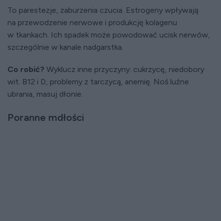
To parestezje, zaburzenia czucia. Estrogeny wpływają
na przewodzenie nerwowe i produkcję kolagenu
w tkankach. Ich spadek może powodować ucisk nerwów,
szczególnie w kanale nadgarstka.
Co robić?
Wyklucz inne przyczyny: cukrzycę, niedobory
wit. B12 i D, problemy z tarczycą, anemię. Noś luźne
ubrania, masuj dłonie.
Poranne mdłości