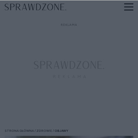
STRONA GŁÓWNA
ZDROWIE
OBJAWY