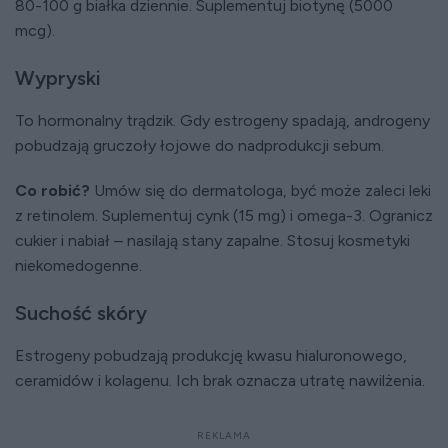
80-100 g białka dziennie. Suplementuj biotynę (5000
mcg).
Wypryski
To hormonalny trądzik. Gdy estrogeny spadają, androgeny
pobudzają gruczoły łojowe do nadprodukcji sebum.
Co robić?
Umów się do dermatologa, być może zaleci leki
z retinolem. Suplementuj cynk (15 mg) i omega-3. Ogranicz
cukier i nabiał – nasilają stany zapalne. Stosuj kosmetyki
niekomedogenne.
Suchość skóry
Estrogeny pobudzają produkcję kwasu hialuronowego,
ceramidów i kolagenu. Ich brak oznacza utratę nawilżenia.