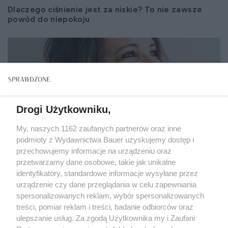
Dlaczego ciśnienie jest za niskie? To nie zawsze
powód do niepokoju
Drogi Użytkowniku,
My, naszych 1162 zaufanych partnerów oraz inne
podmioty z Wydawnictwa Bauer uzyskujemy dostęp i
przechowujemy informacje na urządzeniu oraz
przetwarzamy dane osobowe, takie jak unikalne
identyfikatory, standardowe informacje wysyłane przez
urządzenie czy dane przeglądania w celu zapewniania
spersonalizowanych reklam, wybór spersonalizowanych
treści, pomiar reklam i treści, badanie odbiorców oraz
OBJAWY
ulepszanie usług. Za zgodą Użytkownika my i Zaufani
Zdrowe serce przy chorobie przewlekłej. Na co