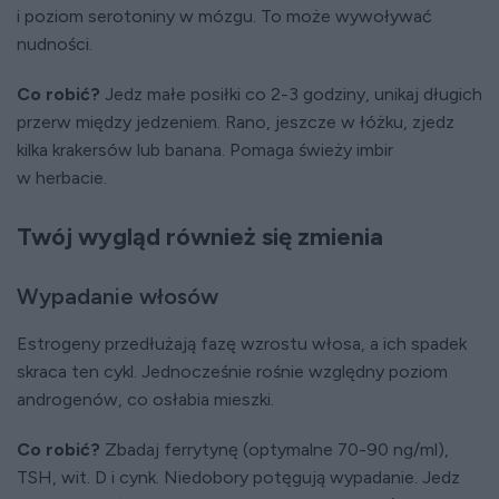
i poziom serotoniny w mózgu. To może wywoływać
nudności.
Co robić?
Jedz małe posiłki co 2-3 godziny, unikaj długich
przerw między jedzeniem. Rano, jeszcze w łóżku, zjedz
kilka krakersów lub banana. Pomaga świeży imbir
w herbacie.
Twój wygląd również się zmienia
Wypadanie włosów
Estrogeny przedłużają fazę wzrostu włosa, a ich spadek
skraca ten cykl. Jednocześnie rośnie względny poziom
androgenów, co osłabia mieszki.
Co robić?
Zbadaj ferrytynę (optymalne 70-90 ng/ml),
TSH, wit. D i cynk. Niedobory potęgują wypadanie. Jedz