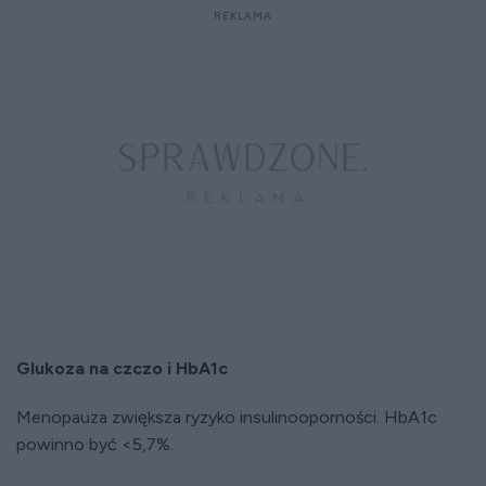
Glukoza na czczo i HbA1c
Menopauza zwiększa ryzyko insulinooporności. HbA1c
powinno być <5,7%.