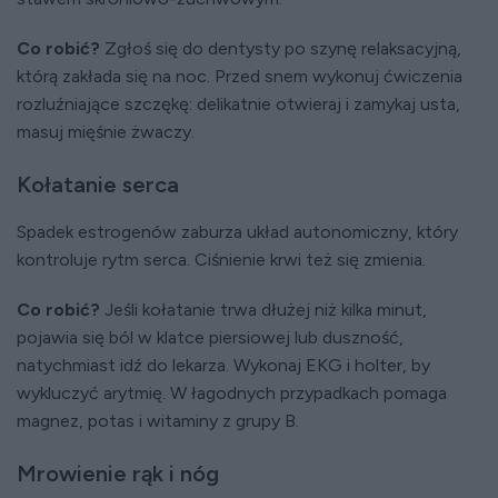
Co robić?
Zgłoś się do dentysty po szynę relaksacyjną,
którą zakłada się na noc. Przed snem wykonuj ćwiczenia
rozluźniające szczękę: delikatnie otwieraj i zamykaj usta,
masuj mięśnie żwaczy.
Kołatanie serca
Spadek estrogenów zaburza układ autonomiczny, który
kontroluje rytm serca. Ciśnienie krwi też się zmienia.
Co robić?
Jeśli kołatanie trwa dłużej niż kilka minut,
pojawia się ból w klatce piersiowej lub duszność,
natychmiast idź do lekarza. Wykonaj EKG i holter, by
wykluczyć arytmię. W łagodnych przypadkach pomaga
magnez, potas i witaminy z grupy B.
Mrowienie rąk i nóg