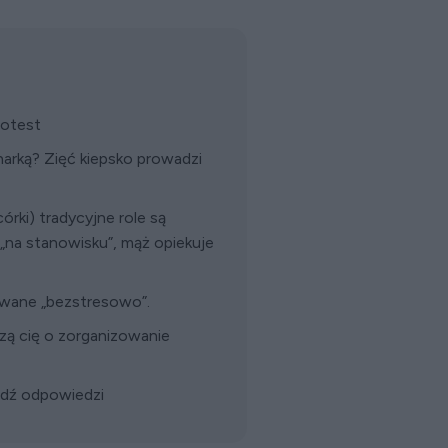
hotest
harką? Zięć kiepsko prowadzi
órki) tradycyjne role są
„na stanowisku”, mąż opiekuje
wane „bezstresowo”.
zą cię o zorganizowanie
wdź odpowiedzi