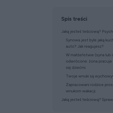
Spis treści
Jaką jesteś teściową? Psyc
Synowa jest byle jaką kuc
auto? Jak reagujesz?
W małżeństwie (syna lub c
odwrócone: żona pracuje 
się dziećmi.
Twoje wnuki są wychowy
Zapracowani rodzice pros
wnukom wakacji.
Jaką jesteś teściową? Spra