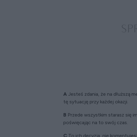
A
Jesteś zdania, że na dłuższą me
tę sytuację przy każdej okazji.
B
Przede wszystkim starasz się i
poświęcając na to swój czas.
C
To ich decyzja, nie komentujesz