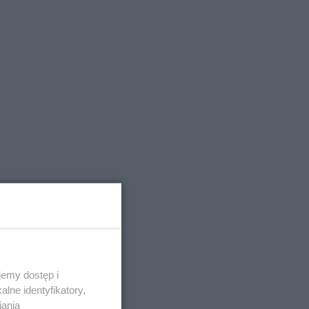
emy dostęp i
lne identyfikatory,
iania