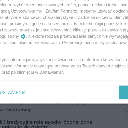
klam, wybór spersonalizowanych treści, pomiar reklam i treści, bad
bre relacje z dorosłymi dziećmi oraz ich małżonkami
 zgodą Użytkownika my i Zaufani Partnerzy możemy używać dokład
odzinnego.
az aktywnie skanować charakterystykę urządzenia do celów identyfi
ść, prosimy o zgodę na korzystanie z tych technologii poprzez klikn
Psychotest
a i zawsze możesz ją zmienić/wycofać klikając przycisk ustawień pr
ogu strony
. Niektóre rodzaje przetwarzania danych nie wymagaj
rką? Zięć kiepsko prowadzi auto? Jak
iwić się takiemu przetwarzaniu. Preferencje będą miały zastosowanie
ości, bo chcesz, żeby się zmobilizowali
szymi informacjami, abyś mógł świadomie i komfortowo korzystać z
gółowe informacje dotyczące przetwarzania Twoich danych znajdzi
s
oraz po kliknięciu w „Ustawienia”.
dy u ciebie, nawet codziennie / namawiasz zięcia,
iebezpieczne!
USTAWIENIA
 okazji ofiarowujesz jej zestaw sprawdzonych
mówisz zięciowi, że prowadzi coraz lepiej,
 skoncentrowany.
ki) tradycyjne role są odwrócone: żona
 opiekuje się dziećmi.