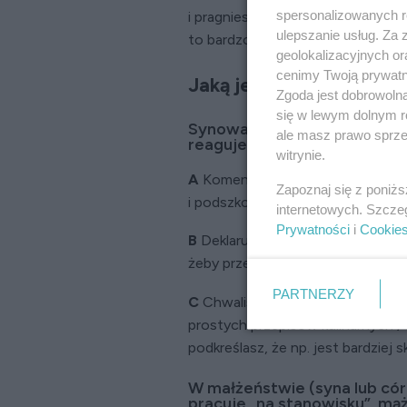
spersonalizowanych re
i pragniesz szczęścia bliskich. Do
ulepszanie usług. Za
to bardzo ważny element życia r
geolokalizacyjnych or
cenimy Twoją prywatno
Jaką jesteś teściową? 
Zgoda jest dobrowoln
się w lewym dolnym r
Synowa jest byle jaką kucha
ale masz prawo sprzec
reagujesz?
witrynie.
A
Komentujesz ich słabe umiejętn
Zapoznaj się z poniż
i podszkolili.
internetowych. Szcze
Prywatności
i
Cookie
B
Deklarujesz, że mogą jadać obia
żeby przestał prowadzić, bo to n
PARTNERZY
C
Chwalisz próby synowej, a przy
prostych przepisów kulinarnych / 
podkreślasz, że np. jest bardziej
W małżeństwie (syna lub cór
pracuje „na stanowisku”, mąż