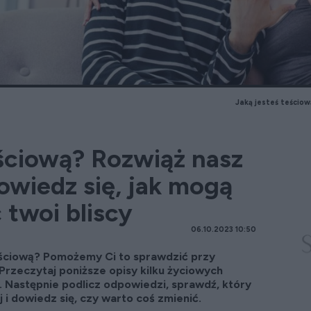
Jaką jesteś teścio
eściową? Rozwiąż nasz
owiedz się, jak mogą
 twoi bliscy
06.10.2023 10:50
teściową? Pomożemy Ci to sprawdzić przy
rzeczytaj poniższe opisy kilku życiowych
a. Następnie podlicz odpowiedzi, sprawdź, który
j i dowiedz się, czy warto coś zmienić.