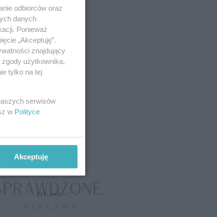
anie odbiorców oraz
nych danych
kacji. Ponieważ
ięcie „Akceptuję”.
ywatności znajdujący
ą zgody użytkownika,
 tylko na tej
 naszych serwisów
esz w
Polityce
Akceptuję