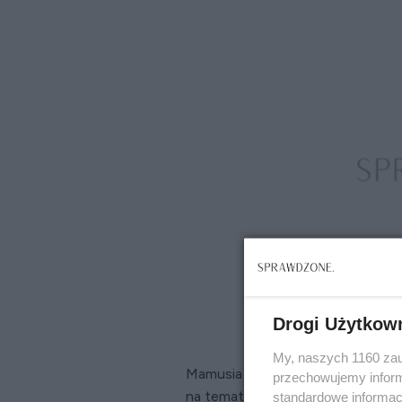
Drogi Użytkow
My, naszych 1160 zau
Mamusia tą miotłą zamiata, czy n
przechowujemy informa
na temat teściowej. Na pewno n
standardowe informac