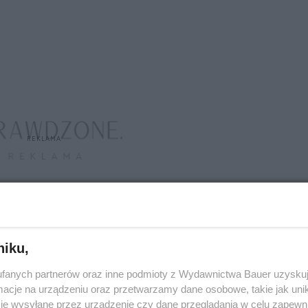
niku,
fanych partnerów oraz inne podmioty z Wydawnictwa Bauer uzyskuj
a niej odlatuje? – to jeden z wielu dowcipów
cje na urządzeniu oraz przetwarzamy dane osobowe, takie jak unika
ie chcesz być tematem złośliwych żartów
je wysyłane przez urządzenie czy dane przeglądania w celu zapewn